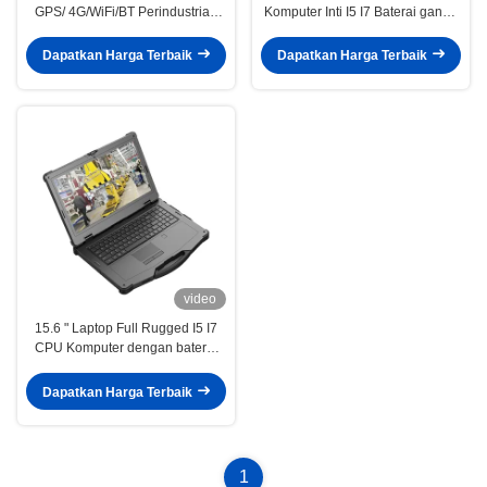
GPS/ 4G/WiFi/BT Perindustrian
Komputer Inti I5 I7 Baterai ganda
militer Laptop Laptop Laptop
Sidik jari Waterproof IP6 Untuk
Komputer
Komputer Militer
Dapatkan Harga Terbaik
Dapatkan Harga Terbaik
video
15.6 " Laptop Full Rugged I5 I7
CPU Komputer dengan baterai
ganda baterai hot swap notebook
militer rugged
Dapatkan Harga Terbaik
1