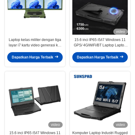
video
Laptop kelas militer dengan tiga
15.6 inci IP65 i5/i7 Windows 11
layar i7 kartu video generasi ke-
GPS/ 4G/WiFi/BT Laptop Laptop
11 GTX1650 4GB RTX3050 8GB
Laptop Militer Industri
Dapatkan Harga Terbaik
Dapatkan Harga Terbaik
video
video
15.6 inci IP65 i5/i7 Windows 11
Komputer Laptop Industri Rugged