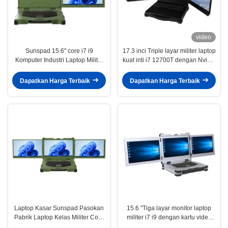
video
Sunspad 15.6" core i7 i9
17.3 inci Triple layar militer laptop
Komputer Industri Laptop Militer
kuat inti i7 12700T dengan Nvidia
Kasar Tahan Air Tiga Layar
T1000 kartu video workstation
Dapatkan Harga Terbaik
Dapatkan Harga Terbaik
Laptop Kasar Sunspad Pasokan
15.6 "Tiga layar monitor laptop
Pabrik Laptop Kelas Militer Core
militer i7 i9 dengan kartu video
I7 I9 15.6 Layar Thress Casing
khusus GTX1650 4GB 8GB