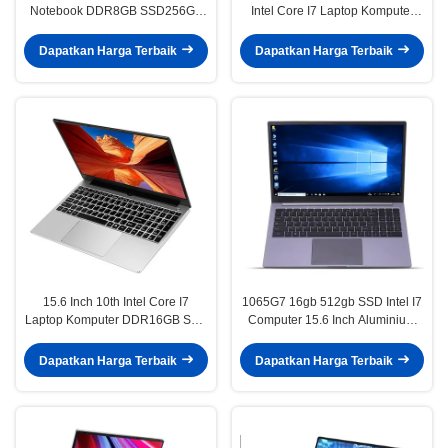
Notebook DDR8GB SSD256GB
Intel Core I7 Laptop Komputer
Untuk Sekolah Intel Core I7
Notebook 4500U
Gaming Pc
Dapatkan Harga Terbaik
Dapatkan Harga Terbaik
15.6 Inch 10th Intel Core I7
1065G7 16gb 512gb SSD Intel I7
Laptop Komputer DDR16GB SSD
Computer 15.6 Inch Aluminium
512GB i7 prosesor pc
Case Dengan Sidik Jari
Dapatkan Harga Terbaik
Dapatkan Harga Terbaik