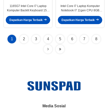
1165G7 Intel Core I7 Laptop
Intel Core I7 Laptop Komputer
Komputer Backlit Keyboard 15.6
Notebook I7 11gen CPU 8GB
Inch Metal Case
Ram 256GB M.2 SSD Dengan
Sidik Jari
Dapatkan Harga Terbaik
Dapatkan Harga Terbaik
1
2
3
4
5
6
7
8
Media Sosial