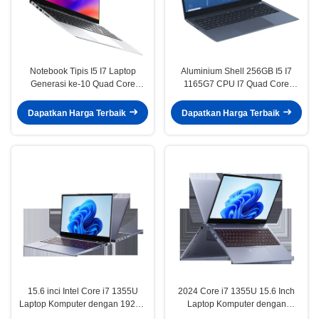
Notebook Tipis I5 I7 Laptop
Aluminium Shell 256GB I5 I7
Generasi ke-10 Quad Core
1165G7 CPU I7 Quad Core
4.9GHZ 8GB/16GB RAM 256GB
Laptop Notebook Untuk Gaming
SSD HDD 1TB Opsional
Dapatkan Harga Terbaik
Dapatkan Harga Terbaik
15.6 inci Intel Core i7 1355U
2024 Core i7 1355U 15.6 Inch
Laptop Komputer dengan 1920 *
Laptop Komputer dengan
1080 Resolusi dan Win 11pro
Windows 11 Pro untuk