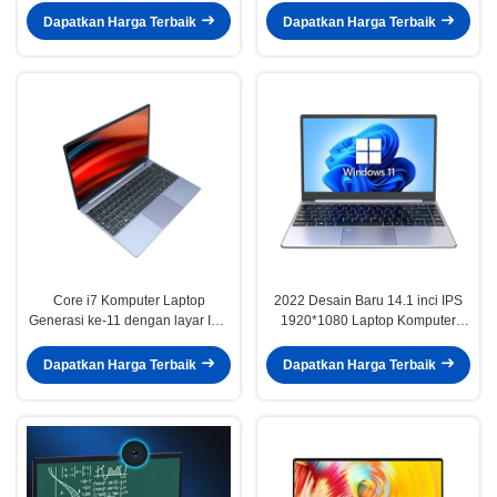
penggunaan bisnis
Dapatkan Harga Terbaik
Dapatkan Harga Terbaik
Core i7 Komputer Laptop
2022 Desain Baru 14.1 inci IPS
Generasi ke-11 dengan layar IPS
1920*1080 Laptop Komputer
14,1 inci 1920x1080 Resolusi
dengan I7 1165G7 Quad Core
dan Quad Core Processor
dan 8GB/16GB/32GB RAM
Dapatkan Harga Terbaik
Dapatkan Harga Terbaik
2.8GHz-4.7GHz