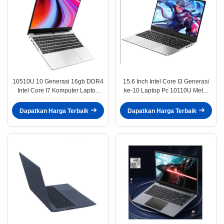
10510U 10 Generasi 16gb DDR4
15.6 Inch Intel Core I3 Generasi
Intel Core I7 Komputer Laptop
ke-10 Laptop Pc 10110U Metal
semua dalam satu pc i7 16gb ram
Shell Backlit Keyboard
ssd 512GB
Dapatkan Harga Terbaik
Dapatkan Harga Terbaik