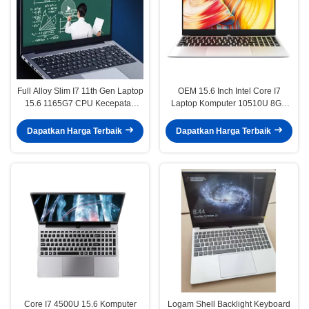
Full Alloy Slim I7 11th Gen Laptop
OEM 15.6 Inch Intel Core I7
15.6 1165G7 CPU Kecepatan
Laptop Komputer 10510U 8GB
Cepat Untuk Transfer Tanggal
256GB Notebook
Game Office
Dapatkan Harga Terbaik
Dapatkan Harga Terbaik
Core I7 4500U 15.6 Komputer
Logam Shell Backlight Keyboard