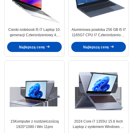
Cienki notebook I5 I7 Laptop 10.
Aluminiowa powłoka 256 GB I5 I7
generacji Czterordzeniowy 4,9
1165G7 CPU I7 Czterordzeniowy
GHz 8 GB / 16 GB RAM 256 GB
laptop do gier
SSD HDD 1 TB Opcjonalnie
Najlepszą cenę
Najlepszą cenę
15Komputer z rozdzielczością
2024 Core i7 1355U 15.6 Inch
1920*1080 i Win 11pro
Laptop z systemem Windows 11
Pro do użytku biznesowego