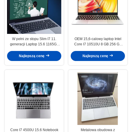
W pełni ze stopu Slim I7 11.
OEM 15,6-calowy laptop Intel
generacji Laptop 15.6 1165G7
Core I7 10510U 8 GB 256 GB
Szybkość procesora do transferu
Notebook
danych w biurze gier
Najlepszą cenę
Najlepszą cenę
Core I7 4500U 15.6 Notebook
Metalowa obudowa z