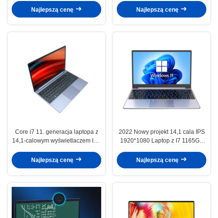
Najlepszą cenę
Najlepszą cenę
Core i7 11. generacja laptopa z
2022 Nowy projekt 14,1 cala IPS
14,1-calowym wyświetlaczem IPS
1920*1080 Laptop z I7 1165G7
o rozdzielczości 1920x1080 i
Quad Core i 8GB/16GB/32GB
procesorem Quad Core o
RAM
Najlepszą cenę
Najlepszą cenę
rozdzielczości 2,8 GHz-4,7 GHz