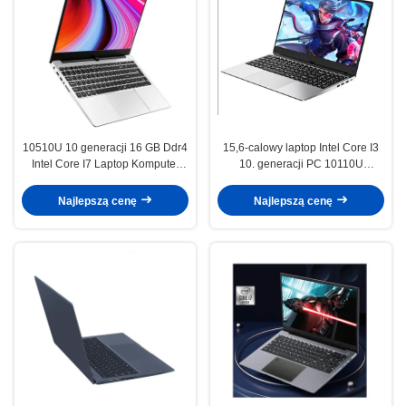
10510U 10 generacji 16 GB Ddr4
15,6-calowy laptop Intel Core I3
Intel Core I7 Laptop Komputer
10. generacji PC 10110U
wszystko w jednym komputerze i7
Podświetlana klawiatura z
16 GB pamięci RAM ssd 512 GB
metalową powłoką
Najlepszą cenę
Najlepszą cenę