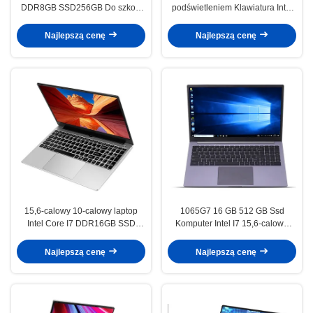
DDR8GB SSD256GB Do szkoły
podświetleniem Klawiatura Intel
Komputer do gier Intel Core I7
Core I7 Laptop Notebook 4500U
Najlepszą cenę
Najlepszą cenę
15,6-calowy 10-calowy laptop
1065G7 16 GB 512 GB Ssd
Intel Core I7 DDR16GB SSD
Komputer Intel I7 15,6-calowa
512GB i7 procesor pc
aluminiowa obudowa z odciskiem
palca
Najlepszą cenę
Najlepszą cenę