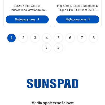
1165G7 Intel Core I7
Intel Core I7 Laptop Notebook I7
Podświetlana klawiatura do
11gen CPU 8 GB Ram 256 GB
laptopa 15,6-calowa metalowa
M.2 SSD z odciskiem palca
obudowa
Najlepszą cenę
Najlepszą cenę
1
2
3
4
5
6
7
8
Media społecznościowe