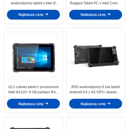
wodoodporny tablet z Intel I5
Rugged Tablet PC z Intel Core i5
7200U 8GB RAM i 128GB SSD
7200U i 8GB RAM + 128GB SSD
do użytku przemysłowego
Industrial Tablet PC
Najlepszą cenę
Najlepszą cenę
10.1-calowy tablet z procesorem
IP65 wodoodporny 8 cali tablet
Intel N4120 i 8 GB pamięci RAM
Android 9.0 z 4G GPS i skanerem
do użytku przemysłowego
odcisków palców do użytku
przemysłowego
Najlepszą cenę
Najlepszą cenę