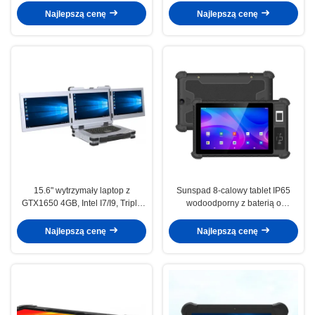
profesjonalnego
Najlepszą cenę
Najlepszą cenę
15.6" wytrzymały laptop z
Sunspad 8-calowy tablet IP65
GTX1650 4GB, Intel I7/I9, Triple
wodoodporny z baterią o
Screen
pojemności 8000 mAh i
Androidem 9.0 do użytku
Najlepszą cenę
Najlepszą cenę
przemysłowego