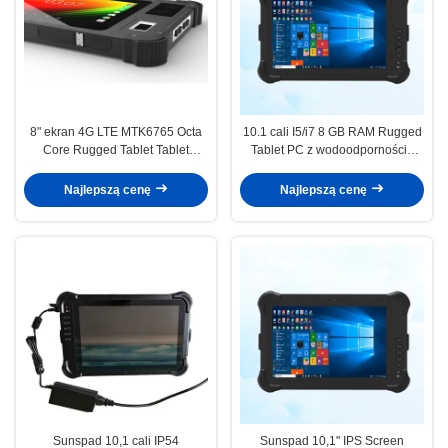
8" ekran 4G LTE MTK6765 Octa
10.1 cali I5/i7 8 GB RAM Rugged
Core Rugged Tablet Tablet
Tablet PC z wodoodpornością
Industrial PC z Androidem 11 i
IP54 i 128 GB SSD do użytku
Biometrycznym Odciskiem Palca
przemysłowego
Najlepszą cenę
Najlepszą cenę
Sunspad 10,1 cali IP54
Sunspad 10,1" IPS Screen