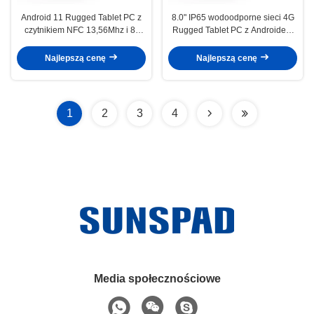
Android 11 Rugged Tablet PC z
8.0" IP65 wodoodporne sieci 4G
czytnikiem NFC 13,56Mhz i 8"
Rugged Tablet PC z Androidem
ekranem IPS do użytku
10.0 Octa Core GPS do użytku
przemysłowego
przemysłowego
Najlepszą cenę
Najlepszą cenę
1
2
3
4
Media społecznościowe