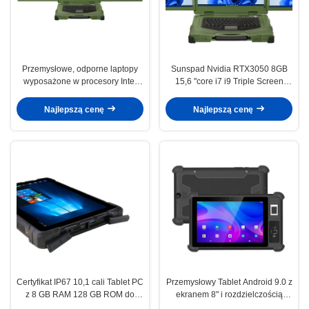
Przemysłowe, odporne laptopy
Sunspad Nvidia RTX3050 8GB
wyposażone w procesory Intel
15,6 "core i7 i9 Triple Screen
Core I7 32 GB pamięci DDR4 i
Waterproof Rugged Laptop
pamięci SSD o pojemności 1 TB
Komputer przemysłowy
Najlepszą cenę
Najlepszą cenę
przeznaczone do eksploatacji
bezzałogowych statków
powietrznych
Certyfikat IP67 10,1 cali Tablet PC
Przemysłowy Tablet Android 9.0 z
z 8 GB RAM 128 GB ROM do
ekranem 8" i rozdzielczością
użytku przemysłowego
1280x800 do użytku