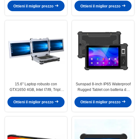
professionale
Ottieni il miglior prezzo
Ottieni il miglior prezzo
15.6" Laptop robusto con
Sunspad 8-inch IP65 Waterproof
GTX1650 4GB, Intel I7/I9, Triple
Rugged Tablet con batteria da
Screen
8000mAh e Android 9.0 per uso
industriale
Ottieni il miglior prezzo
Ottieni il miglior prezzo