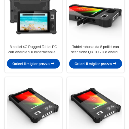
8 pollici 4G Rugged Tablet PC
Tablet robusto da 8 pollici con
con Android 9.0 impermeabile a
scansione QR 1D 2D e Android
scosse
10.0 per la raccolta di dati
industriali
Ottieni il miglior prezzo
Ottieni il miglior prezzo