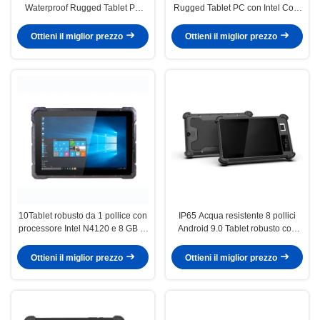
Waterproof Rugged Tablet PC
Rugged Tablet PC con Intel Core
con Intel I5 7200U 8GB RAM e
i5 7200U e 8GB RAM + 128GB
128GB SSD per uso industriale
SSD Industrial Tablet PC
Ottieni il miglior prezzo
Ottieni il miglior prezzo
10Tablet robusto da 1 pollice con
IP65 Acqua resistente 8 pollici
processore Intel N4120 e 8 GB di
Android 9.0 Tablet robusto con
RAM per uso industriale
GPS 4G e scanner di impronte
digitali per uso industriale
Ottieni il miglior prezzo
Ottieni il miglior prezzo