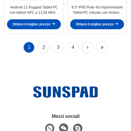
Android 11 Rugged Tablet PC
8.0" IP65 Rete 4G impermeabile
con lettore NFC a 13,56 MHz e
Tablet PC robusto con Android
schermo IPS da 8 pollici per uso
10.0 Octa Core GPS per uso
industriale
industriale
Ottieni il miglior prezzo
Ottieni il miglior prezzo
1
2
3
4
Mezzi sociali