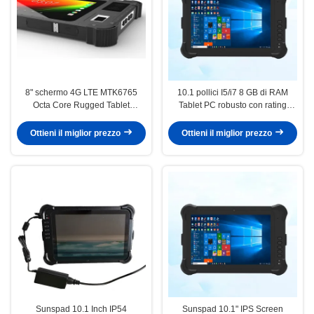
8" schermo 4G LTE MTK6765
10.1 pollici I5/i7 8 GB di RAM
Octa Core Rugged Tablet
Tablet PC robusto con rating
Industrial Tablet PC con Android
impermeabile IP54 e 128 GB
11 e impronta digitale biometrica
SSD per uso industriale
Ottieni il miglior prezzo
Ottieni il miglior prezzo
Sunspad 10.1 Inch IP54
Sunspad 10.1" IPS Screen