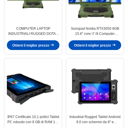
COMPUTER LAPTOP
Sunspad Nvidia RTX3050 8GB
INDUSTRIALI RUGGED DOTATI
15.6" core i7 i9 Computer
DI PROCESSORI INTEL CORE I7
portatile robusto impermeabile
MEMORIA DDR4 DA 32 GB E
con triplo schermo
Ottieni il miglior prezzo
Ottieni il miglior prezzo
STORAGE SSD M2 DA 1 TB PER
IL FUNZIONAMENTO DI DRONE
IN ESTERNI
IP67 Certificato 10,1 pollici Tablet
Industrial Rugged Tablet Android
PC robusto con 8 GB di RAM 128
9.0 con schermo da 8" e
GB di ROM per uso industriale
risoluzione 1280x800 per uso