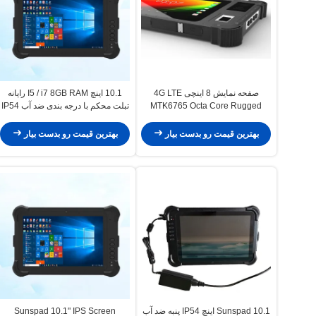
صفحه نمایش 8 اینچی 4G LTE
10.1 اینچ I5 / i7 8GB RAM رایانه
MTK6765 Octa Core Rugged
تبلت محکم با درجه بندی ضد آب IP54
Tablet Tablet PC صنعتی با اندروید
و SSD 128GB برای استفاده صنعتی
11 و اثر انگشت بیومتریک
بهترین قیمت رو بدست بیار
بهترین قیمت رو بدست بیار
Sunspad 10.1 اینچ IP54 پنبه ضد آب
Sunspad 10.1" IPS Screen