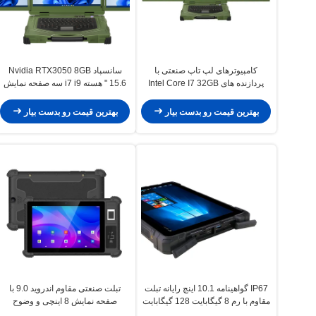
کامپیوترهای لپ تاپ صنعتی با
سانسپاد Nvidia RTX3050 8GB
پردازنده های Intel Core I7 32GB
15.6 " هسته i7 i9 سه صفحه نمایش
حافظه DDR4 و ذخیره سازی SSD
ضد آب لپ تاپ صنعتی
1TB برای عملیات بدون سرنشین در
بهترین قیمت رو بدست بیار
بهترین قیمت رو بدست بیار
فضای باز
IP67 گواهینامه 10.1 اینچ رایانه تبلت
تبلت صنعتی مقاوم اندروید 9.0 با
مقاوم با رم 8 گیگابایت 128 گیگابایت
صفحه نمایش 8 اینچی و وضوح
ROM برای استفاده صنعتی
1280x800 برای استفاده حرفه ای