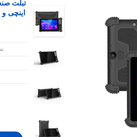
اینچی و وضوح 1280x800 بر
شم