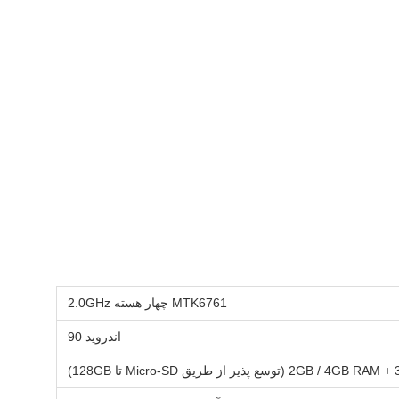
MTK6761 چهار هسته 2.0GHz
اندرويد 90
وسع پذیر از طریق Micro-SD تا 128GB)