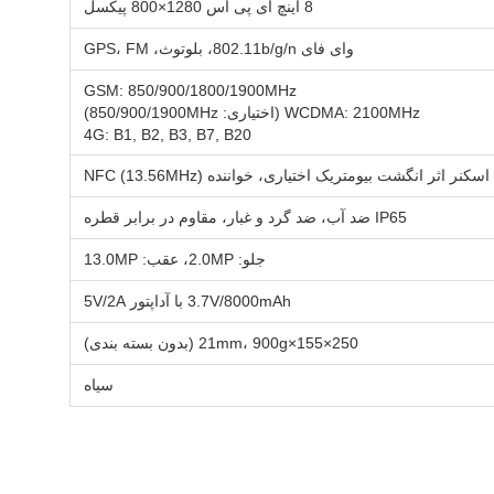
8 اینچ آی پی اس 1280×800 پیکسل
وای فای 802.11b/g/n، بلوتوث، GPS، FM
GSM: 850/900/1800/1900MHz
WCDMA: 2100MHz (اختیاری: 850/900/1900MHz)
4G: B1, B2, B3, B7, B20
اسکنر اثر انگشت بیومتریک اختیاری، خواننده NFC (13.56MHz)
IP65 ضد آب، ضد گرد و غبار، مقاوم در برابر قطره
جلو: 2.0MP، عقب: 13.0MP
3.7V/8000mAh با آداپتور 5V/2A
250×155×21mm، 900g (بدون بسته بندی)
سیاه