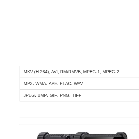
MKV (H.264), AVI, RM/RMVB, MPEG-1, MPEG-2
MP3، WMA، APE، FLAC، WAV
JPEG، BMP، GIF، PNG، TIFF