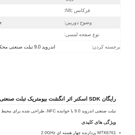
فرکانس Nfc:
وضوح دوربین:
جلو .0
نوع صفحه لمسی:
برجسته کردن:
اندروید 9.0 تبلت صنعتی محکم
رایگان SDK اسکنر اثر انگشت بیومتریک تبلت صنعتی محکم
تبلت صنعتی اندروید 9.0 با خواننده NFC، طراحی شده برای محیط های سخت با درجه IP65 ضد آب و ساخت مقاوم.
ویژگی های کلیدی
MTK6761 پردازنده چهار هسته ای 2.0GHz