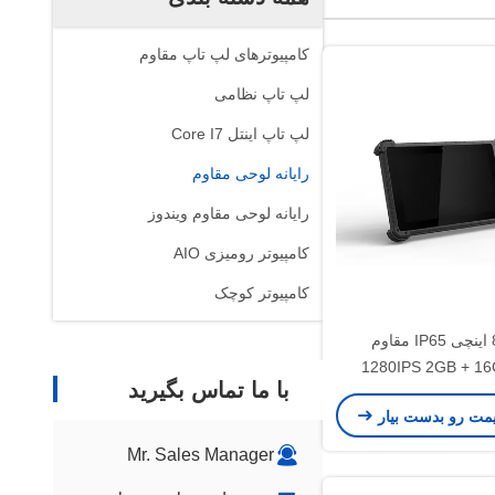
کامپیوترهای لپ تاپ مقاوم
لپ تاپ نظامی
لپ تاپ اینتل Core I7
رایانه لوحی مقاوم
رایانه لوحی مقاوم ویندوز
کامپیوتر رومیزی AIO
کامپیوتر کوچک
تبلت 8 اینچی IP65 مقاوم
800*1280IPS 2GB + 16GB
با ما تماس بگیرید
8000mAh 2.0MP 8.0M
یمت رو بدست بیار
9.0
Mr. Sales Manager