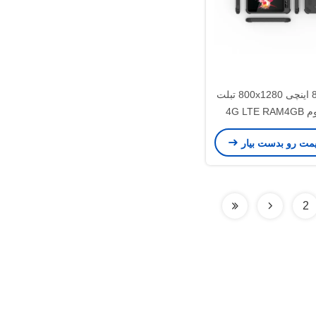
اندروید 11 8 اینچی 800x1280 تبلت
کاملا مقاوم 4G LTE RAM4GB
NFC RFID
یمت رو بدست بیار
2