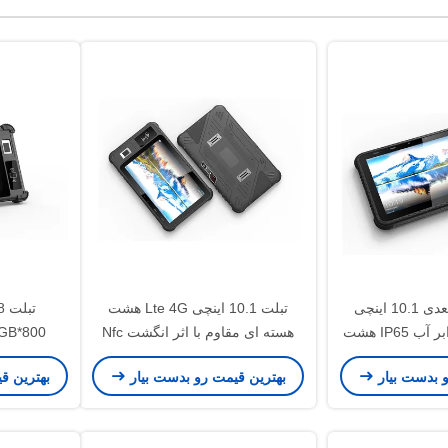
اسکنر بارکد دوبعدی 10.1 اینچی
تبلت 10.1 اینچی Lte 4G هشت
تبلت مقاوم در برابر آب IP65 هشت
هسته ای مقاوم با اثر انگشت Nfc
Rfid 13.56 مگاهرتز
P Android
و بدست بیار
بهترین قیمت رو بدست بیار
بهترین ق