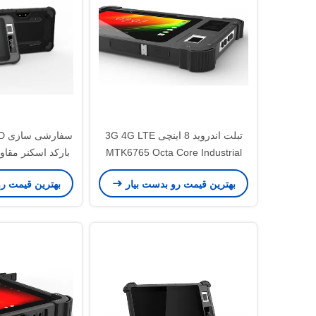
تبلت اندروید 8 اینچی 3G 4G LTE
سف
MTK6765 Octa Core Industrial
Android با خواننده اثرانگشت
اینچی 
بهترین قیمت رو بدست بیار
بهترین قیمت ر
بیومتریک NFC