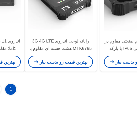
م صنعتی مقاوم در
رایانه لوحی اندروید 3G 4G LTE
برابر آب 8 اینچی IP65 با بارکد
MTK6765 هشت هسته ای مقاوم با
حسگر اثرانگشت بیومتریک NFC
ROM64GB با 
و بدست بیار
بهترین قیمت رو بدست بیار
بهترین ق
1