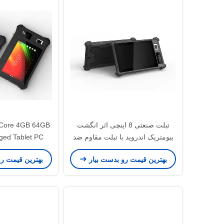
تبلت صنعتی 8 اینچی اثر انگشت
Core 4GB 64GB
بیومتریک اندروید با تبلت مقاوم ضد
gged Tablet PC
آب NFC IP65
بهترین قیمت رو بدست بیار
بهترین قیمت ر
پو