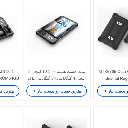
MTK6765 Octa 
تبلت هشت هسته ای 10.1 اینچی 8
Industrial Ru
اینچی 4 گیگابایتی 64 گیگابایتی LTE
کامپیوتر 8 اینچی RJ45 RS232
4G مقاوم با خواننده NFC RFID
مقاوم با اث
و بدست بیار
بهترین قیمت رو بدست بیار
بهترین ق
رت