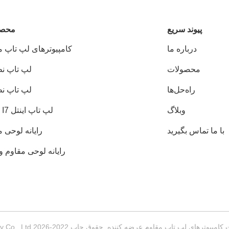
پيوند سريع
محصو
درباره ما
کامپیوترهای لپ تاپ م
محصولات
لپ تاپ ن
راه‌حل‌ها
لپ تاپ ن
وبلاگ
لپ تاپ اینتل Core I7
با ما تماس بگیرید
رایانه لوحی 
رایانه لوحی مقاوم و
اپ مقاوم عرضه کننده. حقوق چاپ 2022-2026 Shenzhen Shuangshengda Technology Co., Ltd. . همه حقوق محفوظ است