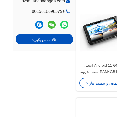
kadin@szshuangshengda.com
+8615818698579
حالا تماس بگیرید
Android 11 GMS 10.1 اینچی
RAM4GB ROM64GB تبلت اندروید
ر انگشت Biomtric
یمت رو بدست بیار