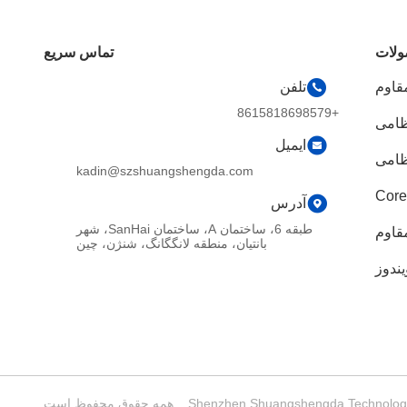
لات
تماس سریع
قاوم
تلفن
+8615818698579
ظامی
ایمیل
ظامی
kadin@szshuangshengda.com
آدرس
طبقه 6، ساختمان A، ساختمان SanHai، شهر
مقاوم
بانتیان، منطقه لانگگانگ، شنژن، چین
یندوز