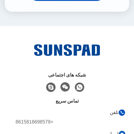
شبکه های اجتماعی
تماس سریع
تلفن
+8615818698579
ایمیل