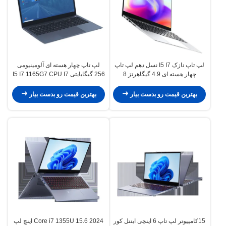
لپ تاپ نازک I5 I7 نسل دهم لپ تاپ
لپ تاپ چهار هسته ای آلومینیومی
چهار هسته ای 4.9 گیگاهرتز 8
256 گیگابایتی I5 I7 1165G7 CPU I7
گیگابایت/16 گیگابایت رم 256
برای بازی
گیگابایت SSD HDD 1 ترابایت
بهترین قیمت رو بدست بیار
بهترین قیمت رو بدست بیار
اختیاری
15کامپیوتر لپ تاپ 6 اینچی اینتل کور
2024 Core i7 1355U 15.6 اینچ لپ