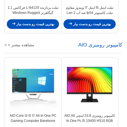
تبلت اینتل I5 اینتل I7 ویندوز مقاوم
تبلت پردازنده N4120 با فرکانس 1.1
تبلت کامپیوتر Ip54 ضد آب 2 Lan
گیگاهرتز Windows Rugged
Gigabit Lan Rj45 Port
بهترین قیمت رو بدست بیار
بهترین قیمت رو بدست بیار
کامپیوتر رومیزی AIO
مشاهده بیشتر > >
کامپیوتر رومیزی 23.8 اینچی AIO All
AIO Core I3 I5 I7 All In One PC
Gaming Computer Barebone
In One Pc I5 10400 H510 8GB
256GB Oem Monoblock برای
Monoblock Computer 21.5 "23.8"