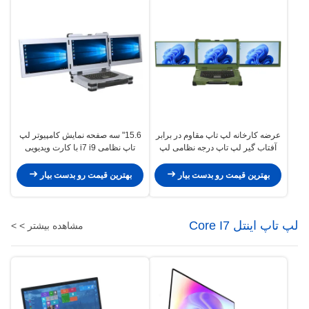
عرضه کارخانه لپ تاپ مقاوم در برابر
15.6" سه صفحه نمایش کامپیوتر لپ
آفتاب گیر لپ تاپ درجه نظامی لپ
تاپ نظامی i7 i9 با کارت ویدیویی
تاپ هسته i7 i9 صفحه 15.6 thress
اختصاصی GTX1650 4GB 8GB لپ
قاب آلیاژ آلومینیوم
تاپ مقاوم
بهترین قیمت رو بدست بیار
بهترین قیمت رو بدست بیار
لپ تاپ اینتل Core I7
مشاهده بیشتر > >