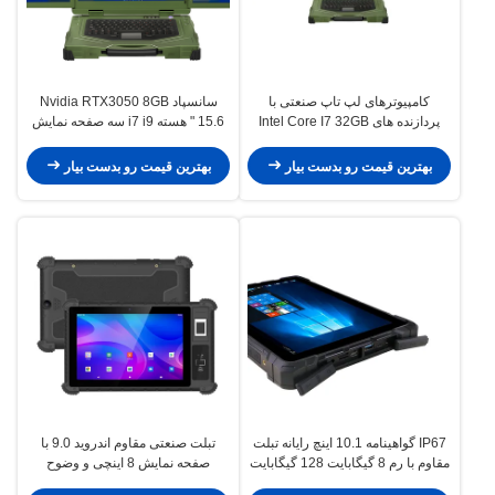
کامپیوترهای لپ تاپ صنعتی با
سانسپاد Nvidia RTX3050 8GB
پردازنده های Intel Core I7 32GB
15.6 " هسته i7 i9 سه صفحه نمایش
حافظه DDR4 و ذخیره سازی SSD
ضد آب لپ تاپ صنعتی
1TB برای عملیات بدون سرنشین در
بهترین قیمت رو بدست بیار
بهترین قیمت رو بدست بیار
فضای باز
IP67 گواهینامه 10.1 اینچ رایانه تبلت
تبلت صنعتی مقاوم اندروید 9.0 با
مقاوم با رم 8 گیگابایت 128 گیگابایت
صفحه نمایش 8 اینچی و وضوح
ROM برای استفاده صنعتی
1280x800 برای استفاده حرفه ای