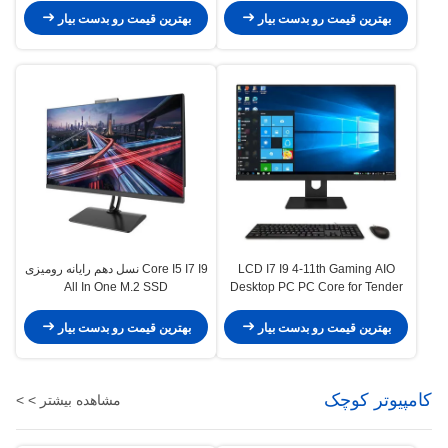
مناقصه
بهترین قیمت رو بدست بیار
بهترین قیمت رو بدست بیار
LCD I7 I9 4-11th Gaming AIO
Core I5 ​​I7 I9 نسل دهم رایانه رومیزی
All In One M.2 SSD
Desktop PC PC Core for Tender
128G/256G/512G
SSD+HDD
بهترین قیمت رو بدست بیار
بهترین قیمت رو بدست بیار
کامپیوتر کوچک
مشاهده بیشتر > >