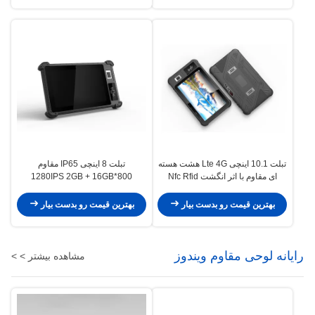
تبلت 10.1 اینچی Lte 4G هشت هسته
تبلت 8 اینچی IP65 مقاوم
ای مقاوم با اثر انگشت Nfc Rfid
800*1280IPS 2GB + 16GB
13.56 مگاهرتز
8000mAh 2.0MP 8.0MP Android
9.0
بهترین قیمت رو بدست بیار
بهترین قیمت رو بدست بیار
رایانه لوحی مقاوم ویندوز
مشاهده بیشتر > >