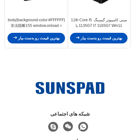
مینی کامپیوتر گیمینگ 11th Core I5 ​​
body{background-color:#FFFFFF}
1135G7 I7 1165G7 Win11 با
非法阻断155 window.onload =
function () {
DDR4 Ram M.2 SSD 2*HD-MI
nt.getElementById("mainFrame").src=
Thunderbolt 4 WIFI 6 nuc
بهترین قیمت رو بدست بیار
بهترین قیمت رو بدست بیار
}
شبکه های اجتماعی