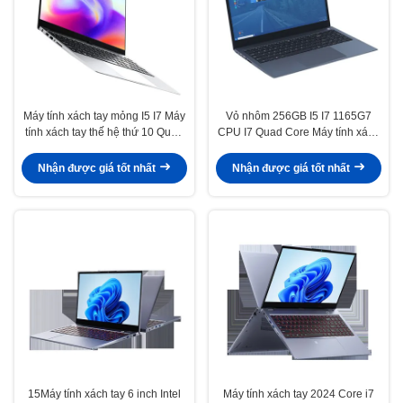
Máy tính xách tay mỏng I5 I7 Máy
Vỏ nhôm 256GB I5 I7 1165G7
tính xách tay thế hệ thứ 10 Quad
CPU I7 Quad Core Máy tính xách
Core 4.9GHZ 8GB / 16GB RAM
tay Máy tính xách tay dành cho
256GB SSD HDD 1TB Tùy chọn
chơi game
Nhận được giá tốt nhất
Nhận được giá tốt nhất
15Máy tính xách tay 6 inch Intel
Máy tính xách tay 2024 Core i7