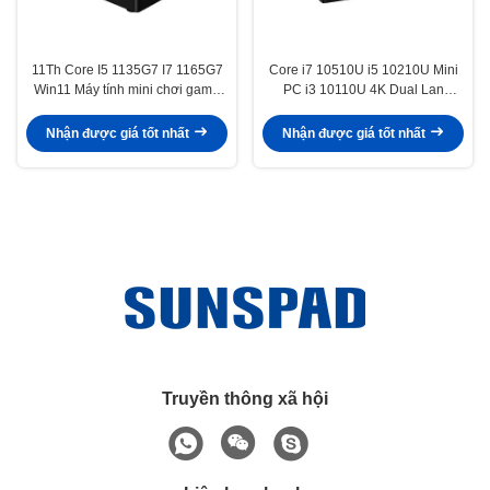
11Th Core I5 ​​1135G7 I7 1165G7
Core i7 10510U i5 10210U Mini
Win11 Máy tính mini chơi game
PC i3 ​​10110U 4K Dual Lan
với DDR4 Ram M.2 SSD 2*HD-MI
Barebone Máy tính để bàn Win10
Thunderbolt 4 WIFI 6 nuc
Pro Linux WiFi Type-C
Nhận được giá tốt nhất
Nhận được giá tốt nhất
Truyền thông xã hội