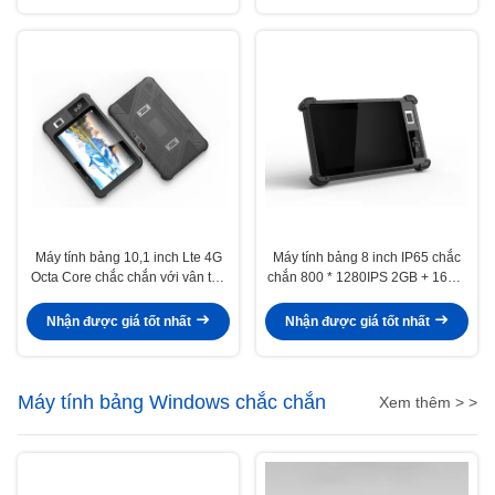
Máy tính bảng 10,1 inch Lte 4G
Máy tính bảng 8 inch IP65 chắc
Octa Core chắc chắn với vân tay
chắn 800 * 1280IPS 2GB + 16GB
Rfid 13,56MHZ Nfc
8000mAh 2.0MP 8.0MP Android
9.0
Nhận được giá tốt nhất
Nhận được giá tốt nhất
Máy tính bảng Windows chắc chắn
Xem thêm > >