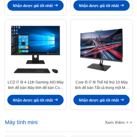
Tender
Nhận được giá tốt nhất
Nhận được giá tốt nhất
LCD I7 I9 4-11th Gaming AIO Máy
Core I5 ​​I7 I9 Thế hệ thứ 10 Máy
tính để bàn Máy tính để bàn Core
tính để bàn Tất cả trong một M.2
cho Tender SSD + HDD
SSD 128G / 256G / 512G
Nhận được giá tốt nhất
Nhận được giá tốt nhất
Máy tính mini
Xem thêm > >