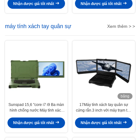
nghiệp
chuyên nghiệp
Nhận được giá tốt nhất
Nhận được giá tốt nhất
máy tính xách tay quân sự
Xem thêm > >
băng
hình
Sunspad 15,6 "core i7 i9 Ba màn
17Máy tính xách tay quân sự
hình chống nước Máy tính xách
cứng rắn.3 inch với máy trạm thẻ
tay quân sự chắc chắn Máy tính
video Nvidia T1000
công nghiệp
Nhận được giá tốt nhất
Nhận được giá tốt nhất