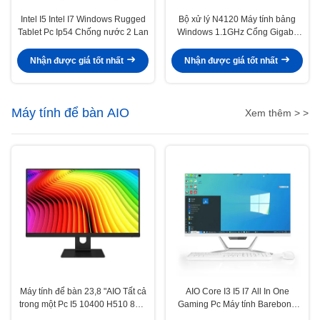
Intel I5 Intel I7 Windows Rugged
Bộ xử lý N4120 Máy tính bảng
Tablet Pc Ip54 Chống nước 2 Lan
Windows 1.1GHz Cổng Gigabit
Lan Rj45 chắc chắn
Nhận được giá tốt nhất
Nhận được giá tốt nhất
Máy tính để bàn AIO
Xem thêm > >
Máy tính để bàn 23,8 "AIO Tất cả
AIO Core I3 I5 I7 All In One
trong một Pc I5 10400 H510 8GB
Gaming Pc Máy tính Barebone
256GB Oem Monoblock For
Monoblock Máy tính 21,5 "23,8"