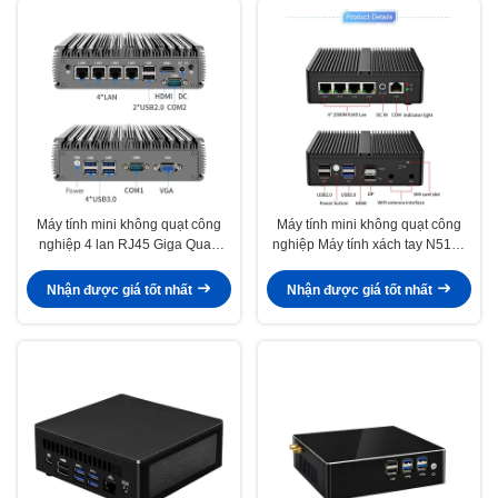
Máy tính mini không quạt công
Máy tính mini không quạt công
nghiệp 4 lan RJ45 Giga Quad
nghiệp Máy tính xách tay N5105
core J4125 core i3 i5 i7 Không
Máy tính mini Linux máy tính
quạt Máy tính mini công nghiệp
không quạt
Nhận được giá tốt nhất
Nhận được giá tốt nhất