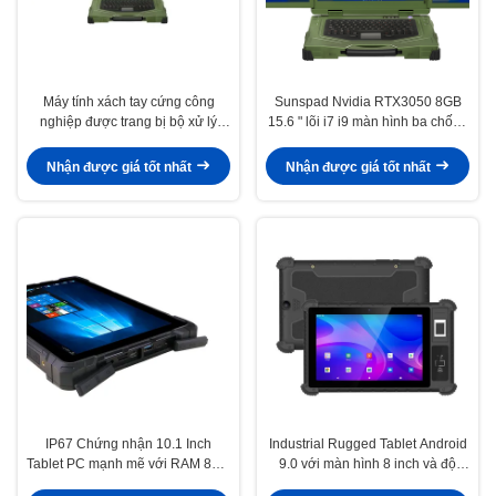
Máy tính xách tay cứng công
Sunspad Nvidia RTX3050 8GB
nghiệp được trang bị bộ xử lý
15.6 " lõi i7 i9 màn hình ba chống
Intel Core I7 32GB DDR4 và bộ
nước máy tính xách tay chắc
nhớ M2 1TB SSD để hoạt động
chắn máy tính công nghiệp
Nhận được giá tốt nhất
Nhận được giá tốt nhất
ngoài trời
IP67 Chứng nhận 10.1 Inch
Industrial Rugged Tablet Android
Tablet PC mạnh mẽ với RAM 8GB
9.0 với màn hình 8 inch và độ
128GB ROM cho sử dụng công
phân giải 1280x800 cho sử dụng