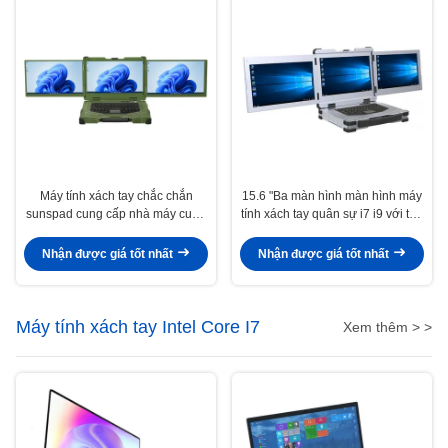
Máy tính xách tay chắc chắn
15.6 "Ba màn hình màn hình máy
sunspad cung cấp nhà máy cung
tính xách tay quân sự i7 i9 với thẻ
cấp máy tính xách tay cấp quân
video chuyên dụng GTX1650
sự lõi i7 i9 15.6 màn hình thress
4GB 8GB laptop bền
Nhận được giá tốt nhất
Nhận được giá tốt nhất
Vỏ hợp kim nhôm
Máy tính xách tay Intel Core I7
Xem thêm > >