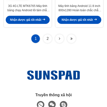
3G 4G LTE MTK6765 Máy tính
Máy tính bảng Android 11 8 inch
bảng chạy Android lõi tám chắc
800x1280 Hoàn toàn chắc chắn
chắn với đầu đọc NFC vân tay
Pc 4G LTE RAM 4 GB ROM 64
sinh trắc học
GB Có NFC RFID
Nhận được giá tốt nhất
Nhận được giá tốt nhất
1
2
Truyền thông xã hội