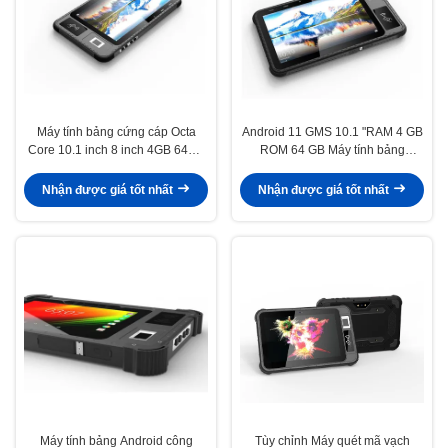
Máy tính bảng cứng cáp Octa
Android 11 GMS 10.1 "RAM 4 GB
Core 10.1 inch 8 inch 4GB 64GB
ROM 64 GB Máy tính bảng
LTE 4G với đầu đọc RFID NFC
Android chắc chắn Pc với vân tay
sinh học
Nhận được giá tốt nhất
Nhận được giá tốt nhất
Máy tính bảng Android công
Tùy chỉnh Máy quét mã vạch