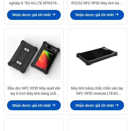
nghiệp 8 "3G 4G LTE MTK6765
RS232 NFC RFID Máy tính bảng
Octa Core với đầu đọc NFC vân
chắc chắn Máy tính 8 inch công
tay sinh trắc học
nghiệp
Nhận được giá tốt nhất
Nhận được giá tốt nhất
Đầu đọc NFC RFID Máy quét vân
Máy tính bảng chắc chắn vân tay
tay 8 inch Máy tính bảng chắc
NFC RFID Android LTE4G
chắn Octa Core Máy tính quét mã
MTK6761 Lõi tứ 2.0GHZ
vạch 2D
Nhận được giá tốt nhất
Nhận được giá tốt nhất