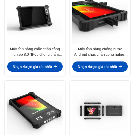
Máy tính bảng chắc chắn công
Máy tính bảng chống nước
nghiệp 8,0 "IP65 chống thấm
Android chắc chắn công nghiệp
nước Android 11 Pc LTE 4G NFC
Pc 8 inch IP65 với máy quét mã
Đầu đọc RFID
vạch 2D 1D
Nhận được giá tốt nhất
Nhận được giá tốt nhất