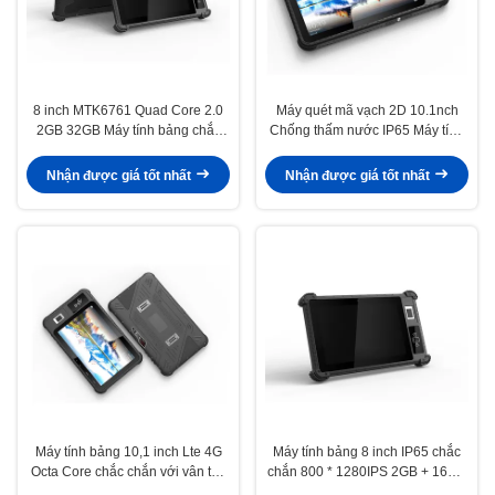
8 inch MTK6761 Quad Core 2.0
Máy quét mã vạch 2D 10.1nch
2GB 32GB Máy tính bảng chắc
Chống thấm nước IP65 Máy tính
chắn IP65 Chống nước
bảng chắc chắn lõi tám 2.3GHZ
Nhận được giá tốt nhất
Nhận được giá tốt nhất
Máy tính bảng 10,1 inch Lte 4G
Máy tính bảng 8 inch IP65 chắc
Octa Core chắc chắn với vân tay
chắn 800 * 1280IPS 2GB + 16GB
Rfid 13,56MHZ Nfc
8000mAh 2.0MP 8.0MP Android