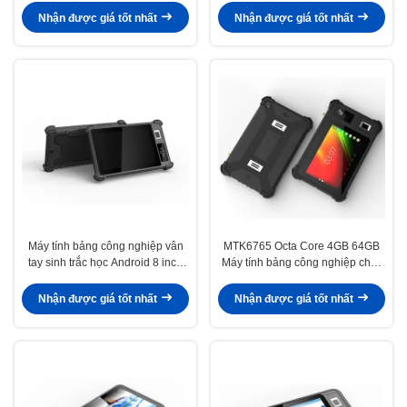
9.0
Nhận được giá tốt nhất
Nhận được giá tốt nhất
Máy tính bảng công nghiệp vân
MTK6765 Octa Core 4GB 64GB
tay sinh trắc học Android 8 inch
Máy tính bảng công nghiệp chắc
Pc với NFC IP65 Máy tính bảng
chắn Máy tính bảng 8 "Cổng
chắc chắn chống thấm nước Pc
RJ45 RS232
Nhận được giá tốt nhất
Nhận được giá tốt nhất