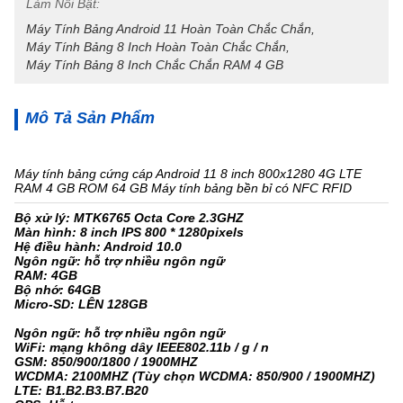
Làm Nổi Bật:
Máy Tính Bảng Android 11 Hoàn Toàn Chắc Chắn
, 
Máy Tính Bảng 8 Inch Hoàn Toàn Chắc Chắn
, 
Máy Tính Bảng 8 Inch Chắc Chắn RAM 4 GB
Mô Tả Sản Phẩm
Máy tính bảng cứng cáp Android 11 8 inch 800x1280 4G LTE
RAM 4 GB ROM 64 GB Máy tính bảng bền bỉ có NFC RFID
Bộ xử lý: MTK6765 Octa Core 2.3GHZ
Màn hình: 8 inch IPS 800 * 1280pixels
Hệ điều hành: Android 10.0
Ngôn ngữ: hỗ trợ nhiều ngôn ngữ
RAM: 4GB
Bộ nhớ: 64GB
Micro-SD: LÊN 128GB
Ngôn ngữ: hỗ trợ nhiều ngôn ngữ
WiFi: mạng không dây IEEE802.11b / g / n
GSM: 850/900/1800 / 1900MHZ
WCDMA: 2100MHZ (Tùy chọn WCDMA: 850/900 / 1900MHZ)
LTE: B1.B2.B3.B7.B20