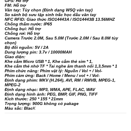
GPS: Hỗ trợ
FM: Hỗ trợ
Vân tay: Tùy chọn (Định dạng WSQ vân tay)
So sánh bộ sưu tập sinh trắc học dấu vân tay
NFC RFID: Giao thức ISO14443A / ISO14443B 13.56MHZ
Chống thấm nước: IP65
Chống bụi: Hỗ trợ
Chống rơi: Hỗ trợ
Camera Trước 2.0M, Sau 5.0M (Trước 2.0M / Sau 8.0M tùy
chọn)
Bộ đổi nguồn: 5V / 2A
Dung lượng pin: 3.7v / 10000MAH
Giao diện:
Khe cắm Micro USB * 1, Khe cắm thẻ sim * 1,
Khe cắm thẻ nhớ TF * Tai nghe âm thanh nổi 1,3,5mm * 1
Phím chức năng: Phím vật lý: Nguồn / Vol + / Vol-
Phím cảm ứng: Back / Home / Menu / vol + / Vol-
Định dạng phim: MKV (H.264), AVI, RM / RMVB, MPEG-1,
MPEG-2
Định dạng nhạc: MP3, WMA, APE, FLAC, WAV
Định dạng hình ảnh: PEG, BMP, GIF, PNG, TIFF
Kích thước: 250 * 155 * 21mm
Trọng lượng: 900G không có pakage
Màu sắc: Blac
K