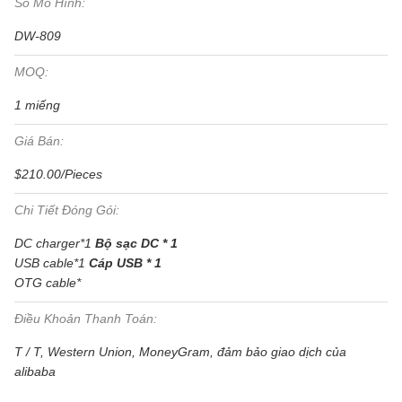
Số Mô Hình:
DW-809
MOQ:
1 miếng
Giá Bán:
$210.00/Pieces
Chi Tiết Đóng Gói:
DC charger*1
Bộ sạc DC * 1
USB cable*1
Cáp USB * 1
OTG cable*
Điều Khoản Thanh Toán:
T / T, Western Union, MoneyGram, đảm bảo giao dịch của
alibaba