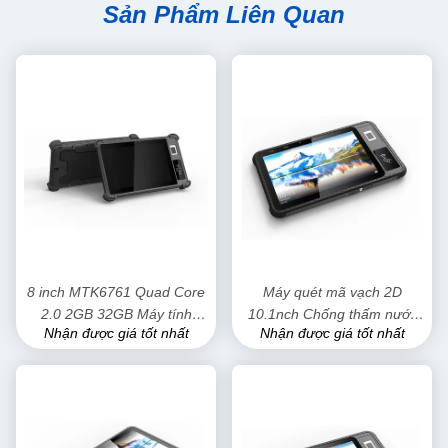
Sản Phẩm Liên Quan
8 inch MTK6761 Quad Core
Máy quét mã vạch 2D
2.0 2GB 32GB Máy tính
10.1nch Chống thấm nước
Nhận được giá tốt nhất
Nhận được giá tốt nhất
bảng chắc chắn IP65 Chống
IP65 Máy tính bảng chắc
nước
chắn lõi tám 2.3GHZ