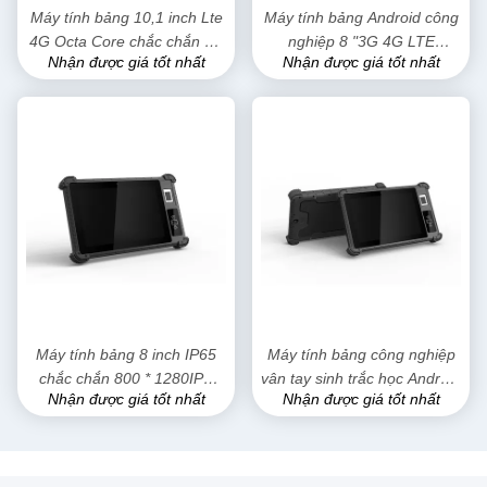
Máy tính bảng 10,1 inch Lte
Máy tính bảng Android công
4G Octa Core chắc chắn với
nghiệp 8 "3G 4G LTE
Nhận được giá tốt nhất
Nhận được giá tốt nhất
vân tay Rfid 13,56MHZ Nfc
MTK6765 Octa Core với đầu
đọc NFC vân tay sinh trắc
học
Máy tính bảng 8 inch IP65
Máy tính bảng công nghiệp
chắc chắn 800 * 1280IPS
vân tay sinh trắc học Android
Nhận được giá tốt nhất
Nhận được giá tốt nhất
2GB + 16GB 8000mAh
8 inch Pc với NFC IP65 Máy
2.0MP 8.0MP Android 9.0
tính bảng chắc chắn chống
thấm nước Pc