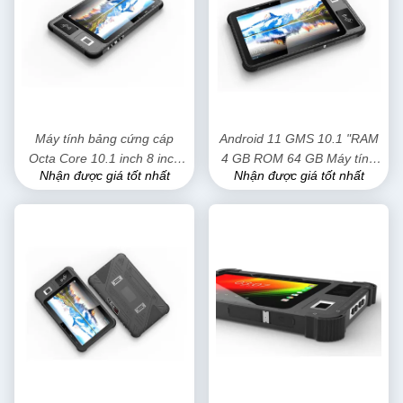
Máy tính bảng cứng cáp
Android 11 GMS 10.1 "RAM
Octa Core 10.1 inch 8 inch
4 GB ROM 64 GB Máy tính
Nhận được giá tốt nhất
Nhận được giá tốt nhất
4GB 64GB LTE 4G với đầu
bảng Android chắc chắn Pc
đọc RFID NFC
với vân tay sinh học