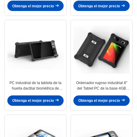
Rfid
Obtenga el mejor precio
Obtenga el mejor precio
PC industrial de la tableta de la
Ordenador rugoso industrial 8"
huella dactilar biométrica de
del Tablet PC de la base 4GB
8inch Android con PC construida
64GB de MTK6765 Octa puerto
sólidamente prenda impermeable
del RJ45 RS232
Obtenga el mejor precio
Obtenga el mejor precio
de la tableta de NFC IP65