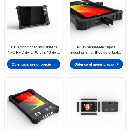
8,0" lector rugoso industrial de
PC impermeable rugosa
NFC RFID de la PC LTE 4G de la
industrial 8inch IP65 de la tableta
tableta de Android 11 de la
de Android con el escáner del
prenda impermeable IP65
código de barras 1D 2.o
Obtenga el mejor precio
Obtenga el mejor precio