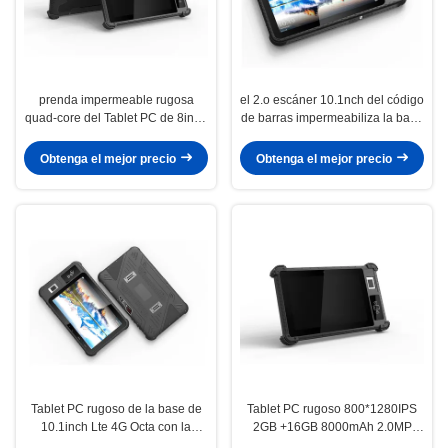
prenda impermeable rugosa
el 2.o escáner 10.1nch del código
quad-core del Tablet PC de 8inch
de barras impermeabiliza la base
MTK6761 2,0 2GB 32GB IP65
rugosa 2.3GHZ de Octa del Tablet
PC IP65
Obtenga el mejor precio
Obtenga el mejor precio
Tablet PC rugoso de la base de
Tablet PC rugoso 800*1280IPS
10.1inch Lte 4G Octa con la
2GB +16GB 8000mAh 2.0MP
huella dactilar de 13.56MHZ Nfc
8.0MP Android 9,0 de 8inch IP65