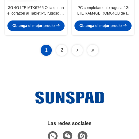
3G 4G LTE MTK6765 Octa quitan
PC completamente rugosa 4G
el corazón al Tablet PC rugoso de
LTE RAM4GB ROM64GB de la
Android con el lector biométrico
tableta de Android 11 8inch
de NFC de la huella dactilar
800x1280 con NFC RFID
Obtenga el mejor precio
Obtenga el mejor precio
1
2
Las redes sociales