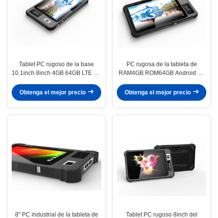
Tablet PC rugoso de la base
PC rugosa de la tableta de
10.1inch 8inch 4GB 64GB LTE 4G
RAM4GB ROM64GB Android de
de Octa con el lector de NFC
Android 11 GMS 10,1” con la
RFID
huella dactilar de Biomtric
Obtenga el mejor precio
Obtenga el mejor precio
8" PC industrial de la tableta de
Tablet PC rugoso 8inch del