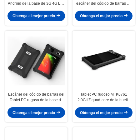
Android de la base de 3G 4G LTE
escáner del código de barras de
MTK6765 Octa con el lector
NFC RFID del arreglo para
biométrico de NFC de la huella
requisitos particulares RS232
Obtenga el mejor precio
Obtenga el mejor precio
dactilar
industrial
Escáner del código de barras del
Tablet PC rugoso MTK6761
Tablet PC rugoso de la base de
2.0GHZ quad-core de la huella
Fingerprint Scanner 8inch Octa
dactilar de NFC RFID de Android
del lector de NFC RFID 2.o
LTE4G
Obtenga el mejor precio
Obtenga el mejor precio