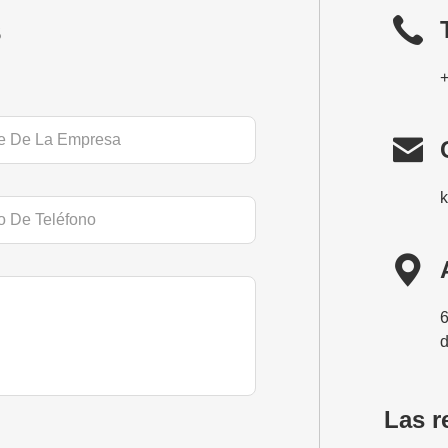
s


6
d
Las r