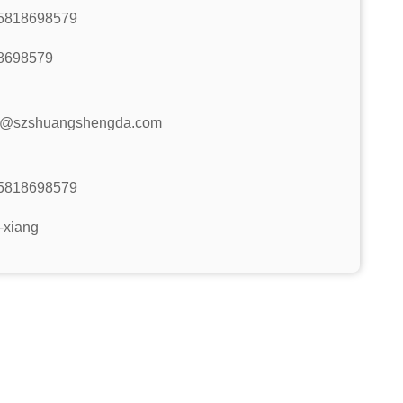
5818698579
8698579
n@szshuangshengda.com
5818698579
-xiang