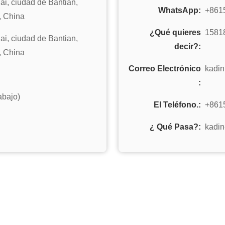
Hai, ciudad de Bantian,
WhatsApp:
+861
, China
¿Qué quieres
1581
Hai, ciudad de Bantian,
decir?:
, China
Correo Electrónico
kadi
:
abajo)
El Teléfono.:
+861
¿ Qué Pasa?:
kadin