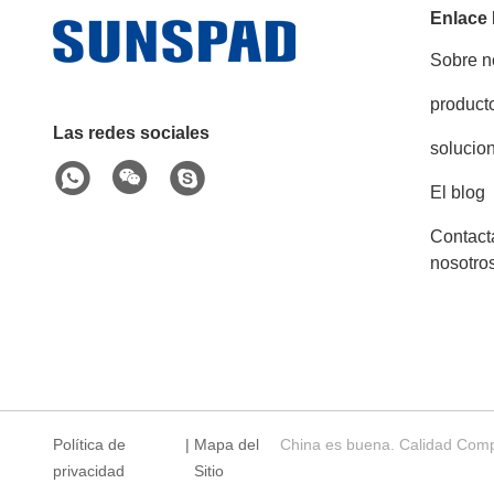
Enlace
Sobre n
product
Las redes sociales
solucio
El blog
Contact
nosotro
Política de
|
Mapa del
China es buena. Calidad Comp
privacidad
Sitio