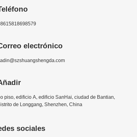
Teléfono
+8615818698579
Correo electrónico
kadin@szshuangshengda.com
Añadir
o piso, edificio A, edificio SanHai, ciudad de Bantian,
istrito de Longgang, Shenzhen, China
edes sociales