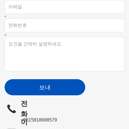
보내
전
화
+8615818698579
이