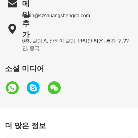

메
일
kadin@szshuangshengda.com
추

가
6층, 빌딩 A, 산하이 빌딩, 반티안 타운, 롱강 구,??
진, 중국
소셜 미디어
더 많은 정보