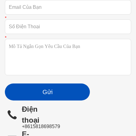
Gửi
Điện
thoại
+8615818698579
E-