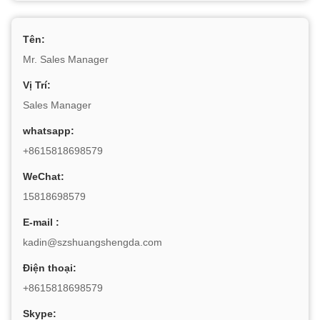
Tên:
Mr. Sales Manager
Vị Trí:
Sales Manager
whatsapp:
+8615818698579
WeChat:
15818698579
E-mail :
kadin@szshuangshengda.com
Điện thoại:
+8615818698579
Skype: