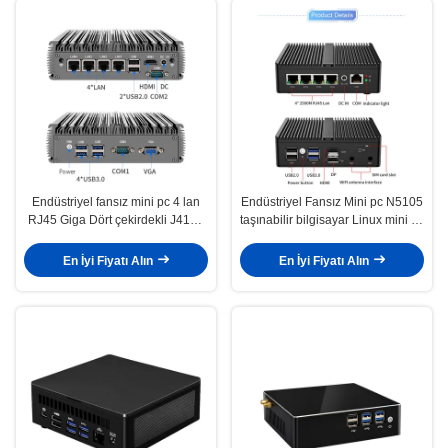
Endüstriyel fansız mini pc 4 lan
Endüstriyel Fansız Mini pc N5105
RJ45 Giga Dört çekirdekli J4125
taşınabilir bilgisayar Linux mini pc
core i3 i5 i7 Fansız Endüstriyel
fansız bilgisayar
mini pc bilgisayar
En İyi Fiyatı Alın
En İyi Fiyatı Alın