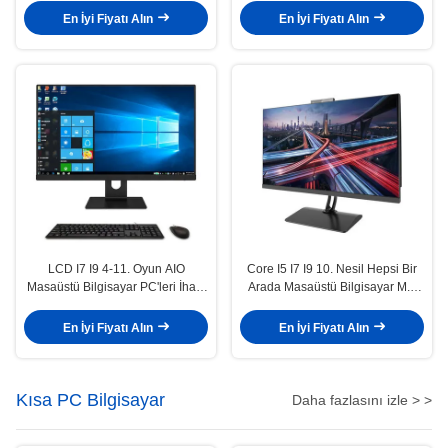
İhale İçin
21.5 "23.8"
En İyi Fiyatı Alın
En İyi Fiyatı Alın
LCD I7 I9 4-11. Oyun AIO
Core I5 ​​I7 I9 10. Nesil Hepsi Bir
Masaüstü Bilgisayar PC'leri İhale
Arada Masaüstü Bilgisayar M.2
SSD + HDD için Çekirdek
SSD 128G/256G/512G
En İyi Fiyatı Alın
En İyi Fiyatı Alın
Kısa PC Bilgisayar
Daha fazlasını izle > >