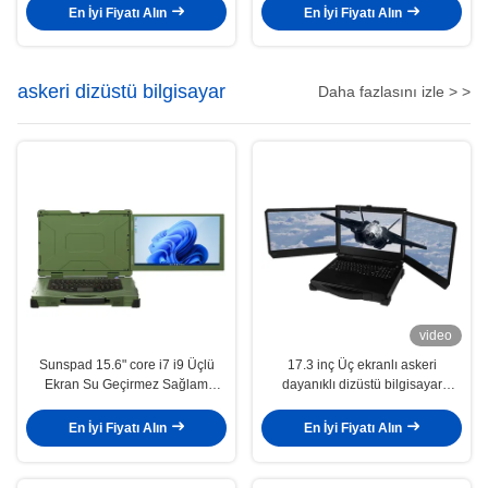
PC
1280x800 çözünürlüğü ile
En İyi Fiyatı Alın
En İyi Fiyatı Alın
askeri dizüstü bilgisayar
Daha fazlasını izle > >
video
Sunspad 15.6" core i7 i9 Üçlü
17.3 inç Üç ekranlı askeri
Ekran Su Geçirmez Sağlam
dayanıklı dizüstü bilgisayar
Askeri Dizüstü Endüstriyel
çekirdek i7 12700T Nvidia T1000
Bilgisayar
video kartı çalışma istasyonu ile
En İyi Fiyatı Alın
En İyi Fiyatı Alın