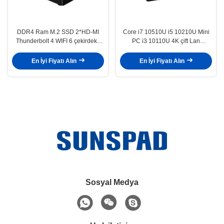
DDR4 Ram M.2 SSD 2*HD-MI
Core i7 10510U i5 10210U Mini
Thunderbolt 4 WIFI 6 çekirdekli
PC i3 ​​10110U 4K çift Lan
11Th Core I5 ​​1135G7 I7 1165G7
Barebone Masaüstü Bilgisayar,
Win11 Oyun mini bilgisayarı
Win10 pro Linux WiFi Type-C ile
En İyi Fiyatı Alın
En İyi Fiyatı Alın
Sosyal Medya