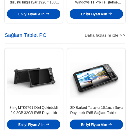
dizüstü bilgisayar 1920 * 1080
Windows 11 Pro ile İşletme
çözünürlüğü ve Win 11pro
Kullanımı için Dizüstü Bilgisayar
En İyi Fiyatı Alın
En İyi Fiyatı Alın
Sağlam Tablet PC
Daha fazlasını izle > >
8 inç MTK6761 Dört Çekirdekli
2D Barkod Tarayıcı 10.1nch Suya
2.0 2GB 32GB IP65 Dayanıklı
Dayanıklı IP65 Sağlam Tablet PC
Tablet PC Su Geçirmez
Sekiz Çekirdekli 2.3GHZ
En İyi Fiyatı Alın
En İyi Fiyatı Alın