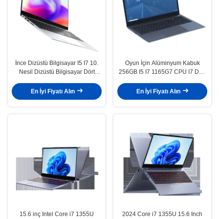
İnce Dizüstü Bilgisayar I5 I7 10.
Oyun İçin Alüminyum Kabuk
Nesil Dizüstü Bilgisayar Dört
256GB I5 I7 1165G7 CPU I7 Dört
Çekirdekli 4.9 GHZ 8 GB/16 GB
Çekirdekli Dizüstü Dizüstü
RAM 256 GB SSD HDD 1 TB
Bilgisayar
En İyi Fiyatı Alın
En İyi Fiyatı Alın
Opsiyonel
15.6 inç Intel Core i7 1355U
2024 Core i7 1355U 15.6 Inch