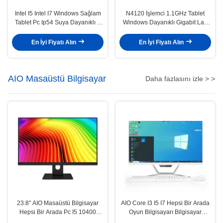
Intel I5 Intel I7 Windows Sağlam
N4120 İşlemci 1.1GHz Tablet
Tablet Pc Ip54 Suya Dayanıklı 2
Windows Dayanıklı Gigabit Lan
Lan
Rj45 Bağlantı Noktası
En İyi Fiyatı Alın
En İyi Fiyatı Alın
AIO Masaüstü Bilgisayar
Daha fazlasını izle > >
23.8" AIO Masaüstü Bilgisayar
AIO Core I3 I5 I7 Hepsi Bir Arada
Hepsi Bir Arada Pc I5 10400
Oyun Bilgisayarı Bilgisayar
H510 8GB 256GB Oem Monoblok
Barebone Monoblok Bilgisayar