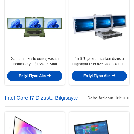
Sağlam dizüstü güneş yastığı
15.6 "Üç ekranlı askeri dizüstü
fabrika kaynağı Askeri Sınıf
bilgisayar i7 i9 özel video kartı ile
dizüstü bilgisayar çekirdeği i7 i9
GTX1650 4GB 8GB sağlam
15.6 ekran Alüminyum alaşımlı
dizüstü bilgisayar
En İyi Fiyatı Alın
En İyi Fiyatı Alın
kasa
Intel Core I7 Dizüstü Bilgisayar
Daha fazlasını izle > >