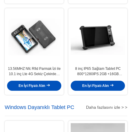
13.56MHZ Nfc Rfid Parmak İzi ile
8 inç IP65 Sağlam Tablet PC
10.1 inç Lte 4G Sekiz Çekirdekli
800*1280IPS 2GB +16GB
Sağlam Tablet PC
8000mAh 2.0MP 8.0MP Android
9.0
En İyi Fiyatı Alın
En İyi Fiyatı Alın
Windows Dayanıklı Tablet PC
Daha fazlasını izle > >