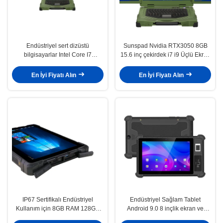
Endüstriyel sert dizüstü
Sunspad Nvidia RTX3050 8GB
bilgisayarlar Intel Core I7
15.6 inç çekirdek i7 i9 Üçlü Ekran
işlemcileri ile donatılmış 32GB
Su geçirmez Sabit Dizüstü
DDR4 belleği ve M2 1TB SSD
Endüstriyel Bilgisayar
En İyi Fiyatı Alın
En İyi Fiyatı Alın
depolama alanı
IP67 Sertifikalı Endüstriyel
Endüstriyel Sağlam Tablet
Kullanım için 8GB RAM 128GB
Android 9.0 8 inçlik ekran ve
ROM ile 10.1 Inç Sağlam Tablet
profesyonel kullanım için