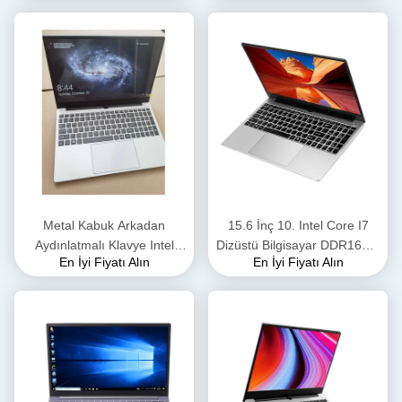
Bilgisayar
I7 Oyun Bilgisayarı için
Metal Kabuk Arkadan
15.6 İnç 10. Intel Core I7
Aydınlatmalı Klavye Intel
Dizüstü Bilgisayar DDR16GB
En İyi Fiyatı Alın
En İyi Fiyatı Alın
Core I7 Dizüstü Bilgisayar
SSD 512GB i7 işlemci pc
Dizüstü Bilgisayar 4500U