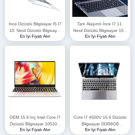
İnce Dizüstü Bilgisayar I5 I7
Tam Alaşımlı İnce I7 11.
10. Nesil Dizüstü Bilgisayar
Nesil Dizüstü Bilgisayar 15.6
En İyi Fiyatı Alın
En İyi Fiyatı Alın
Dört Çekirdekli 4.9 GHZ 8
1165G7 CPU Tarih Transferi
GB/16 GB RAM 256 GB SSD
Oyun Ofisi için Hızlı Hız
HDD 1 TB Opsiyonel
OEM 15.6 İnç Intel Core I7
Core I7 4500U 15.6 Dizüstü
Dizüstü Bilgisayar 10510U
Bilgisayar DDR8GB
En İyi Fiyatı Alın
En İyi Fiyatı Alın
8GB 256GB Dizüstü
SSD256GB Okul Intel Core