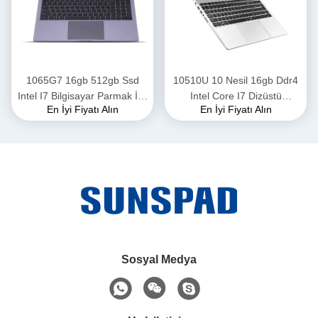
1065G7 16gb 512gb Ssd
10510U 10 Nesil 16gb Ddr4
Intel I7 Bilgisayar Parmak İzli
Intel Core I7 Dizüstü
En İyi Fiyatı Alın
En İyi Fiyatı Alın
15.6 İnç Alüminyum Kasa
Bilgisayar hepsi bir arada pc
i7 16gb ram ssd 512GB
Sosyal Medya