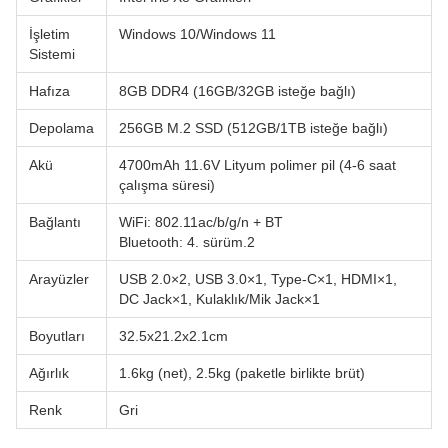
İşletim
Windows 10/Windows 11
Sistemi
Hafıza
8GB DDR4 (16GB/32GB isteğe bağlı)
Depolama
256GB M.2 SSD (512GB/1TB isteğe bağlı)
Akü
4700mAh 11.6V Lityum polimer pil (4-6 saat
çalışma süresi)
Bağlantı
WiFi: 802.11ac/b/g/n + BT
Bluetooth: 4. sürüm.2
Arayüzler
USB 2.0×2, USB 3.0×1, Type-C×1, HDMI×1,
DC Jack×1, Kulaklık/Mik Jack×1
Boyutları
32.5x21.2x2.1cm
Ağırlık
1.6kg (net), 2.5kg (paketle birlikte brüt)
Renk
Gri