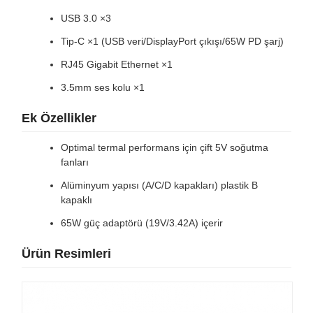
USB 3.0 ×3
Tip-C ×1 (USB veri/DisplayPort çıkışı/65W PD şarj)
RJ45 Gigabit Ethernet ×1
3.5mm ses kolu ×1
Ek Özellikler
Optimal termal performans için çift 5V soğutma
fanları
Alüminyum yapısı (A/C/D kapakları) plastik B
kapaklı
65W güç adaptörü (19V/3.42A) içerir
Ürün Resimleri