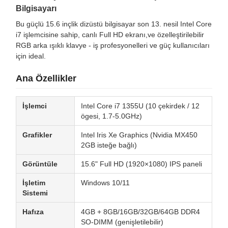
Bilgisayarı
Bu güçlü 15.6 inçlik dizüstü bilgisayar son 13. nesil Intel Core
i7 işlemcisine sahip, canlı Full HD ekranı,ve özelleştirilebilir
RGB arka ışıklı klavye - iş profesyonelleri ve güç kullanıcıları
için ideal.
Ana Özellikler
İşlemci
Intel Core i7 1355U (10 çekirdek / 12
ögesi, 1.7-5.0GHz)
Grafikler
Intel Iris Xe Graphics (Nvidia MX450
2GB isteğe bağlı)
Görüntüle
15.6" Full HD (1920×1080) IPS paneli
İşletim
Windows 10/11
Sistemi
Hafıza
4GB + 8GB/16GB/32GB/64GB DDR4
SO-DIMM (genişletilebilir)