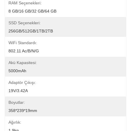
RAM Seçenekleri:
8 GB/16 GB/32 GB/64 GB
SSD Seçenekleri:
256GB/512GB/1TB/2TB
WiFi Standardı:
802.11 Ac/b/n/g
Akü Kapasitesi:
5000mAh
Adaptör Çıkışı:
19V/3.42A
Boyutlar:
358*239*19mm
Ağırlık:
1.9kg