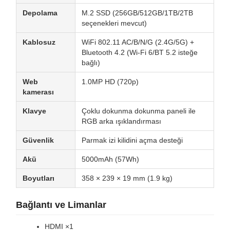
Depolama
M.2 SSD (256GB/512GB/1TB/2TB
seçenekleri mevcut)
Kablosuz
WiFi 802.11 AC/B/N/G (2.4G/5G) +
Bluetooth 4.2 (Wi-Fi 6/BT 5.2 isteğe
bağlı)
Web
1.0MP HD (720p)
kamerası
Klavye
Çoklu dokunma dokunma paneli ile
RGB arka ışıklandırması
Güvenlik
Parmak izi kilidini açma desteği
Akü
5000mAh (57Wh)
Boyutları
358 × 239 × 19 mm (1.9 kg)
Bağlantı ve Limanlar
HDMI ×1