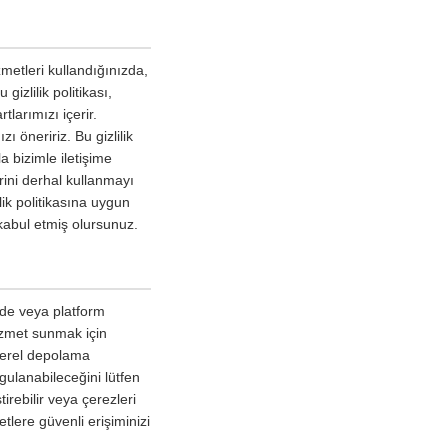
metleri kullandığınızda,
gizlilik politikası,
tlarımızı içerir.
 öneririz. Bu gizlilik
a bizimle iletişime
erini derhal kullanmayı
lik politikasına uygun
kabul etmiş olursunuz.
izde veya platform
hizmet sunmak için
 yerel depolama
ygulanabileceğini lütfen
irebilir veya çerezleri
tlere güvenli erişiminizi