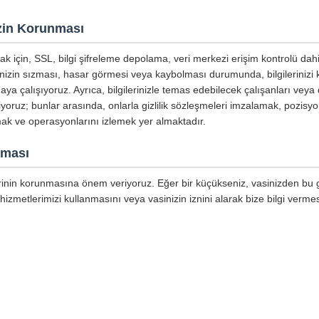
nizin Korunması
mak için, SSL, bilgi şifreleme depolama, veri merkezi erişim kontrolü dahi
inizin sızması, hasar görmesi veya kaybolması durumunda, bilgilerinizi
aya çalışıyoruz. Ayrıca, bilgilerinizle temas edebilecek çalışanları veya 
tiyoruz; bunlar arasında, onlarla gizlilik sözleşmeleri imzalamak, pozisyo
mak ve operasyonlarını izlemek yer almaktadır.
nması
lerinin korunmasına önem veriyoruz. Eğer bir küçükseniz, vasinizden bu giz
hizmetlerimizi kullanmasını veya vasinizin iznini alarak bize bilgi vermes