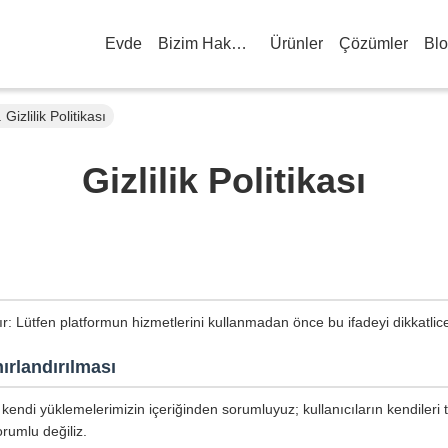
Evde
Bizim Hakkımızda
Ürünler
Çözümler
Bl
zlilik Politikası
Gizlilik Politikası
tır: Lütfen platformun hizmetlerini kullanmadan önce bu ifadeyi dikkatli
ırlandırılması
kendi yüklemelerimizin içeriğinden sorumluyuz; kullanıcıların kendileri 
rumlu değiliz.