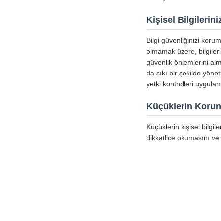
Kişisel Bilgileri
Bilgi güvenliğinizi koru
olmamak üzere, bilgiler
güvenlik önlemlerini alm
da sıkı bir şekilde yöne
yetki kontrolleri uygula
Küçüklerin Koru
Küçüklerin kişisel bilgi
dikkatlice okumasını ve 