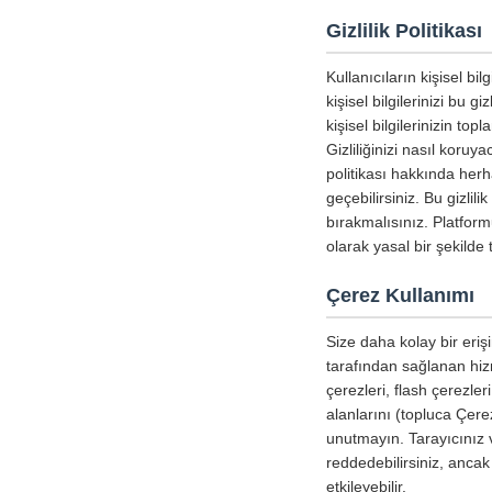
Gizlilik Politikası
Kullanıcıların kişisel b
kişisel bilgilerinizi bu g
kişisel bilgilerinizin to
Gizliliğinizi nasıl koru
politikası hakkında herha
geçebilirsiniz. Bu gizlil
bırakmalısınız. Platform
olarak yasal bir şekild
Çerez Kullanımı
Size daha kolay bir erişi
tarafından sağlanan hizm
çerezleri, flash çerezle
alanlarını (topluca Çerez
unutmayın. Tarayıcınız v
reddedebilirsiniz, ancak
etkileyebilir.