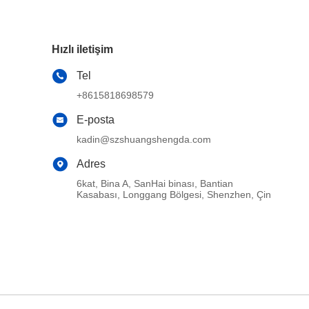
Hızlı iletişim
Tel
+8615818698579
E-posta
kadin@szshuangshengda.com
Adres
6kat, Bina A, SanHai binası, Bantian
Kasabası, Longgang Bölgesi, Shenzhen, Çin