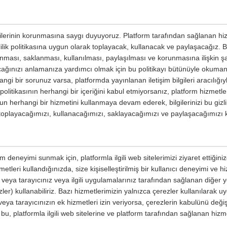
ilgilerinin korunmasına saygı duyuyoruz. Platform tarafından sağlanan hiz
izlilik politikasına uygun olarak toplayacak, kullanacak ve paylaşacağız. Bu 
planması, saklanması, kullanılması, paylaşılması ve korunmasına ilişkin şar
yacağınızı anlamanıza yardımcı olmak için bu politikayı bütünüyle okumanızı
ngi bir sorunuz varsa, platformda yayınlanan iletişim bilgileri aracılığıyl
ik politikasının herhangi bir içeriğini kabul etmiyorsanız, platform hizmetl
un herhangi bir hizmetini kullanmaya devam ederek, bilgilerinizi bu gizli
e toplayacağımızı, kullanacağımızı, saklayacağımızı ve paylaşacağımızı 
m deneyimi sunmak için, platformla ilgili web sitelerimizi ziyaret ettiğin
etleri kullandığınızda, size kişiselleştirilmiş bir kullanıcı deneyimi ve 
ri veya tarayıcınız veya ilgili uygulamalarınız tarafından sağlanan diğer
ler) kullanabiliriz. Bazı hizmetlerimizin yalnızca çerezler kullanılarak u
eya tarayıcınızın ek hizmetleri izin veriyorsa, çerezlerin kabulünü değişt
 bu, platformla ilgili web sitelerine ve platform tarafından sağlanan hizme