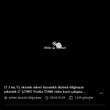
17.3 inç Üç ekranlı askeri dayanıklı dizüstü bilgisayar
çekirdek i7 12700T Nvidia T1000 video kartı çalışma
istasyonu ile
askeri dizüstü bilgisayar
2024-10-29
1239 görüşler