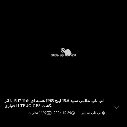
لپ تاپ نظامی سنپد 15.6 اینچ IP65 هسته ای i5 i7 11th با اثر
انگشت LTE 4G GPS اختیاری
لپ تاپ نظامی
2024-10-29
1192 نظرات