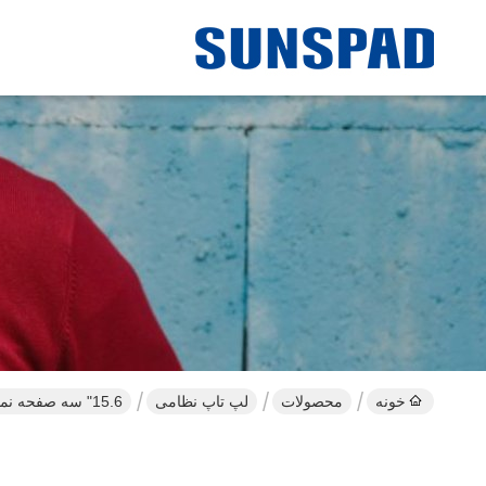
خونه
محصولات
لپ تاپ نظامی
15.6" سه صفحه نمایش کامپیوتر لپ تاپ نظامی i7 i9 با کارت ویدیویی اختصاصی GTX1650 4GB 8GB لپ تاپ مقاوم