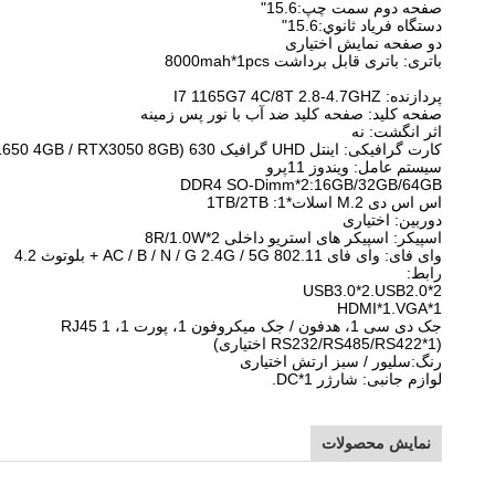
صفحه دوم سمت چپ:15.6"
دستگاه فرياد ثانوي:15.6"
دو صفحه نمایش اختیاری
باتری: باتری قابل برداشت 8000mah*1pcs
پردازنده: I7 1165G7 4C/8T 2.8-4.7GHZ
صفحه کلید: صفحه کلید ضد آب با نور پس زمینه
اثر انگشت: نه
کارت گرافیکی: اینتل UHD گرافیک 630 (GTX1650 4GB / RTX3050 8GB اختیاری)
سیستم عامل: ویندوز 11پرو
DDR4 SO-Dimm*2:16GB/32GB/64GB
اس اس دی M.2 اسلات*1: 1TB/2TB
دوربین: اختیاری
اسپیکر: اسپیکر های استریو داخلی 8R/1.0W*2
وای فای: وای فای 802.11 AC / B / N / G 2.4G / 5G + بلوتوث 4.2
رابط:
USB3.0*2.USB2.0*2
HDMI*1.VGA*1
جک دی سی 1، هدفون / جک میکروفون 1، پورت 1، RJ45 1
(RS232/RS485/RS422*1 اختیاری)
رنگ:سلیور / سبز ارتش اختیاری
لوازم جانبی: شارژر DC*1.
نمایش محصولات