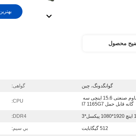
بهترین
ضیح محصول
گوانگدونگ، چین
گواهی:
کامپیوتر لپ تاپ نظامی مقاوم صنعتی 15.6 اینچی سه 
CPU:
گانه قابل حمل I7 1165G7
یکسل*3
DDR4:
512 گیگابایت
بي سيم: