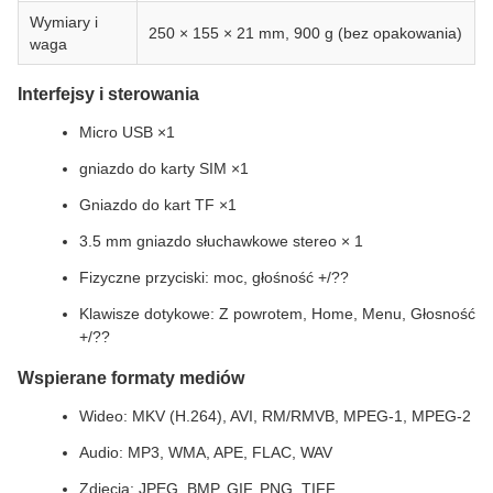
Wymiary i
250 × 155 × 21 mm, 900 g (bez opakowania)
waga
Interfejsy i sterowania
Micro USB ×1
gniazdo do karty SIM ×1
Gniazdo do kart TF ×1
3.5 mm gniazdo słuchawkowe stereo × 1
Fizyczne przyciski: moc, głośność +/??
Klawisze dotykowe: Z powrotem, Home, Menu, Głosność
+/??
Wspierane formaty mediów
Wideo: MKV (H.264), AVI, RM/RMVB, MPEG-1, MPEG-2
Audio: MP3, WMA, APE, FLAC, WAV
Zdjęcia: JPEG, BMP, GIF, PNG, TIFF