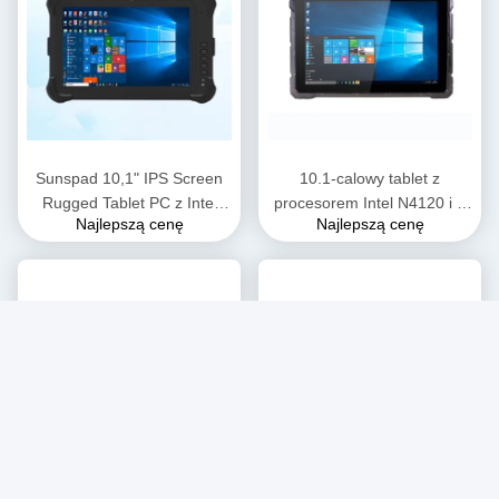
Sunspad 10,1" IPS Screen
10.1-calowy tablet z
Rugged Tablet PC z Intel
procesorem Intel N4120 i 8
Najlepszą cenę
Najlepszą cenę
Core i5 7200U i 8GB RAM +
GB pamięci RAM do użytku
128GB SSD Industrial Tablet
przemysłowego
PC