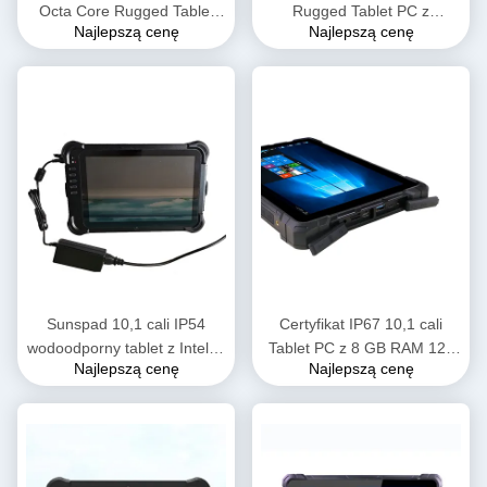
Octa Core Rugged Tablet
Rugged Tablet PC z
Najlepszą cenę
Najlepszą cenę
Tablet Industrial PC z
wodoodpornością IP54 i 128
Androidem 11 i
GB SSD do użytku
Biometrycznym Odciskiem
przemysłowego
Palca
Sunspad 10,1 cali IP54
Certyfikat IP67 10,1 cali
wodoodporny tablet z Intel I5
Tablet PC z 8 GB RAM 128
Najlepszą cenę
Najlepszą cenę
7200U 8GB RAM i 128GB
GB ROM do użytku
SSD do użytku
przemysłowego
przemysłowego