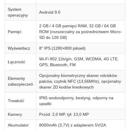
System
Android 9.0
operacyjny
2 GB / 4 GB pamięci RAM, 32 GB / 64 GB
Pamięć
ROM (rozszerzalny za pośrednictwem Micro-
SD do 128 GB)
Wyświetlacz
8" IPS (1280×800 pikseli)
Wi-Fi 802.11b/g/n, GSM, WCDMA, 4G LTE,
Łączność
GPS, Bluetooth, FM
Opcjonalny biometryczny skaner odcisków
Elementy
palców, czytnik NFC (13,56MHz), opcjonalny
zabezpieczeń
skaner 2D kodów kreskowych
IP65 wodoodporny, bestyng, odporny na
Trwałość
upadki
Kamery
Przód: 2,0 MP, tył: 13,0 MP
Akumulator
8000mAh (3,7V) z adapterem 5V/2A