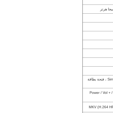
فتحة USB من النوع C * 1 ، فتحات بطاقة Sim * 1 ، فتحة بطاقة
Power / Vol + / Vol- T /
MKV (H.264 HP