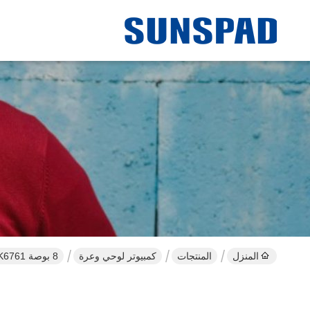
المنزل
المنتجات
كمبيوتر لوحي وعرة
8 بوصة MTK6761 رباعي النواة 2.0 2 جيجابايت 32 جيجابايت IP65 كمبيوتر لوحي متين مقاوم للماء