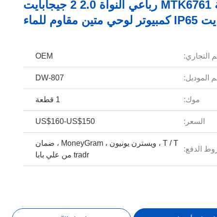
8 بوصة MTK6761 رباعي النواة 2.0 2 جيجابايت
م التجاري:
OEM
 الموديل:
DW-807
موك:
1 قطعة
السعر:
US$160-US$150
T / T ، ويسترن يونيون ، MoneyGram ، ضمان
ط الدفع:
tradr من علي بابا