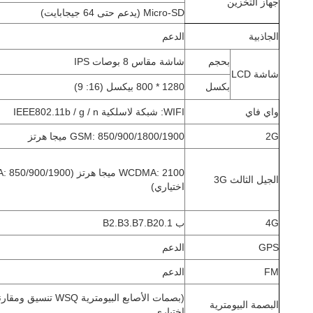
جهاز التخزين
Micro-SD (يدعم حتى 64 جيجابايت)
الجاذبية
الدعم
بحجم
شاشة مقاس 8 بوصات IPS
شاشة LCD
بكسل
1280 * 800 بيكسل (16: 9)
واي فاي
WIFI: شبكة لاسلكية IEEE802.11b / g / n
2G
GSM: 850/900/1800/1900 ميجا هرتز
الجيل الثالث 3G
اختياري)
4G
ب 1.B2.B3.B7.B20
GPS
الدعم
FM
الدعم
(
بصمات الأصابع البيومترية SQ
البصمة البيومترية
اختياري