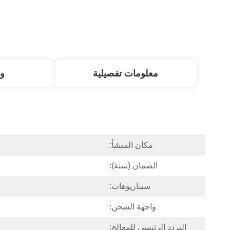
معلومات تفصيلية
و
مكان المنشأ:
الضمان (سنة):
سيناريوهات:
واجهة الشحن:
التردد الرئيسي للمعالج: