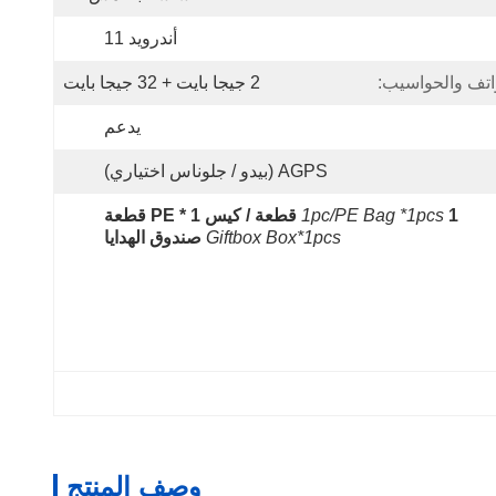
أندرويد 11
واتف والحواسيب:
2 جيجا بايت + 32 جيجا بايت
يدعم
AGPS (بيدو / جلوناس اختياري)
1 قطعة / كيس PE * 1 قطعة
1pc/PE Bag *1pcs
Giftbox Box*1pcs
صندوق الهدايا
وصف المنتج