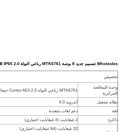
Wholesles تصميم جديد 8 بوصة MTK6761 رباعي النواة 2.0 2GB 32GB IP65 كمبيوتر لوحي متين
تخصيص
وحدة المعالجة
MTK6761 رباعي النواة Cortex A53 2.0 جيجا هرتز
المركزية
نظام تشغيل
أندرويد 9.0
لغة
دعم لغات متعددة
ذاكرة
2 غيغابايت (4 غيغابايت اختياري)
32 غيغابايت (64 غيغابايت اختياري)