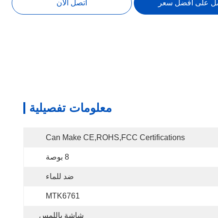
ل على أفضل سعر
اتصل الآن
معلومات تفصيلية
Can Make CE,ROHS,FCC Certifications
8 بوصة
ضد للماء
MTK6761
شاشة باللمس