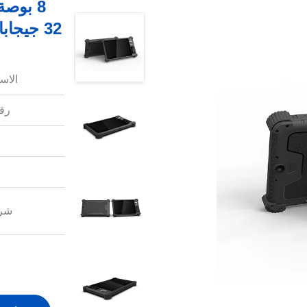
32 جيجابايت IP65 كمبيوتر لوحي متين مقاوم للماء
الاس
رقم
شرو