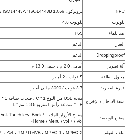
NFC
بروتوكول ISO14443A / ISO14443B 13.56 ميجا هرتز
بلوتوث
بلوتوث 4.0
ضد للماء
IP65
الغبار
الدعم
Droppingproof
الدعم
آلة تصوير
أمامي 2.0 م ، خلفي 13.0 م
محول الطاقة
5 فولت / 2 أمبير
قدرة البطارية
3.7 فولت / 8000 مللي أمبير
منفذ الإدخال / الإخراج
TF * سماعة رأس استريو 1.3.5 مم * 1
مفتاح الأزرار المادية: ouch key: Back
مفتاح الوظيفة
Home / Menu / vol + / Vol-
ملف الفيلم
) ، AVI ، RM / RMVB ، MPEG-1 ، MPEG-2