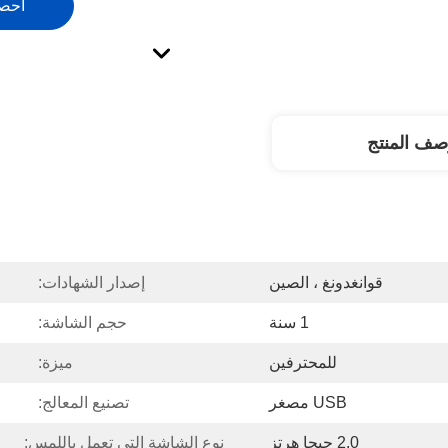
احص
صف المنتج
قوانغدونغ ، الصين
إصدار الشهادات:
1 سنة
حجم الشاشة:
للمحترفين
ميزة:
USB مصغر
تصنيع المعالج:
2.0 جيجا هرتز
نوع الشاشة التي تعمل باللمس: