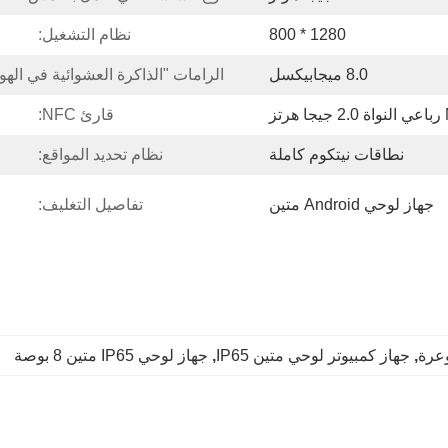
1280 * 800
نظام التشغيل:
8.0 ميجابيكسل
الرامات "الذاكرة العشوائية في اله
ز
قارئ NFC:
نطاقات نيتكوم كاملة
نظام تحديد المواقع:
جهاز لوحي Android متين
تفاصيل التغليف:
, 
جهاز كمبيوتر لوحي متين IP65
, 
جهاز لوحي IP65 متين 8 بوصة