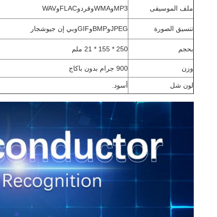
ملف الموسيقى
MP3
و
WMA
و
قرد
و
FLAC
و
WAV
تنسيق الصورة
JPEG
و
BMP
و
GIF
و
بي إن جي
و
شجار
بحجم
250 * 155 * 21 ملم
وزن
900 جرام بدون باكاج
لون شل
أسود.