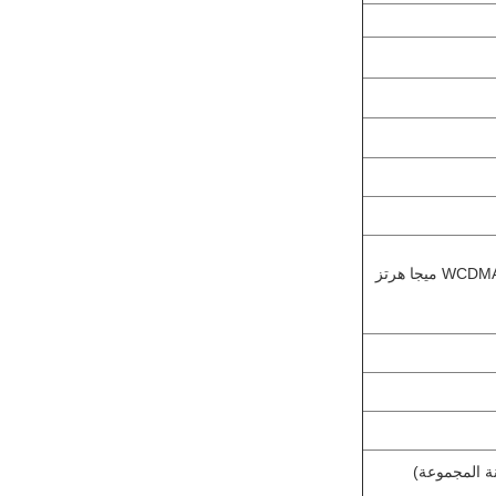
WCDMA: 2100 ميجا هرتز (WCDMA: 850/900/1900 ميجا هرتز
W تنسيق ومقارنة المجموعة)