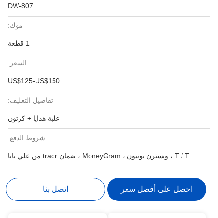
DW-807
موك:
1 قطعة
السعر:
US$125-US$150
تفاصيل التغليف:
علبة هدايا + كرتون
شروط الدفع:
T / T ، ويسترن يونيون ، MoneyGram ، ضمان tradr من علي بابا
احصل على أفضل سعر
اتصل بنا