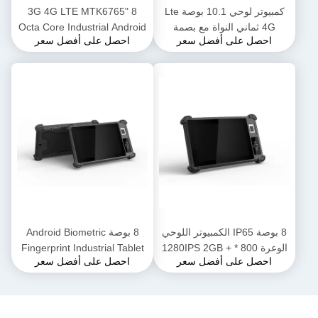
كمبيوتر لوحي 10.1 بوصة Lte
8 "3G 4G LTE MTK6765
4G ثماني النواة مع بصمة
Octa Core Industrial Android
احصل على أفضل سعر
احصل على أفضل سعر
13.56MHZ Nfc Rfid
Tablet Pc مع قارئ بصمات
الأصابع البيومترية NFC
8 بوصة IP65 الكمبيوتر اللوحي
8 بوصة Android Biometric
الوعرة 800 * 1280IPS 2GB +
Fingerprint Industrial Tablet
احصل على أفضل سعر
احصل على أفضل سعر
16GB 8000mAh 2.0MP
PC مع NFC IP65 مقاوم للماء
Ruggedized Tablet PC
8.0MP Android 9.0