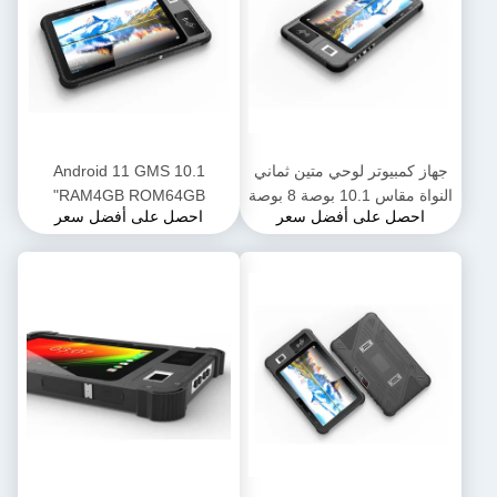
جهاز كمبيوتر لوحي متين ثماني
Android 11 GMS 10.1
النواة مقاس 10.1 بوصة 8 بوصة
"RAM4GB ROM64GB
احصل على أفضل سعر
احصل على أفضل سعر
4 جيجابايت 64 جيجابايت LTE
الكمبيوتر اللوحي المتين بنظام
4G مزود بقارئ NFC RFID
Android مع بصمة Biomtric