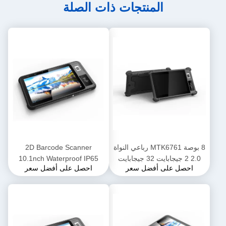
المنتجات ذات الصلة
8 بوصة MTK6761 رباعي النواة
2D Barcode Scanner
2.0 2 جيجابايت 32 جيجابايت
10.1nch Waterproof IP65
احصل على أفضل سعر
احصل على أفضل سعر
IP65 كمبيوتر لوحي متين مقاوم
Rugged Tablet PC Octa Core
للماء
2.3GHZ