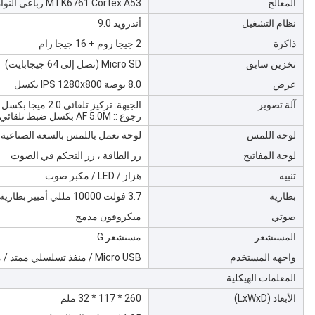
المعالج
MTK6761 Cortex A53 رباعي النواة 2.0
نظام التشغيل
أندرويد 9.0
ذاكرة
2 جيجا روم + 16 جيجا رام
تخزين سابق
Micro SD (تصل إلى 64 جيجابايت)
عرض
8.0 بوصة IPS 1280x800 بكسل
آلة تصوير
الجبهة: تركيز تلقائي 2.0 ميجا بكسل مع ضوء فلاش LED
رجوع :: AF 5.0M بكسل ضبط تلقائي للصورة مع ضوء فلاش LED
لوحة اللمس
لوحة تعمل باللمس بالسعة الصناعية
لوحة المفاتيح
زر الطاقة ، زر التحكم في الصوت
تنبيه
هزاز / LED / مكبر صوت
بطارية
3.7 فولت 10000 مللي أمبير بطارية ليثيوم بوليمر قابلة لإعادة الشحن (قابلة للإزالة)
صوتي
ميكروفون مدمج
المستشعر
مستشعر G
واجهه المستخدم
Micro USB / منفذ تسلسلي ممتد / منفذ صوت
المعلمات الهيكلية
الأبعاد (LxWxD)
260 * 117 * 32 ملم