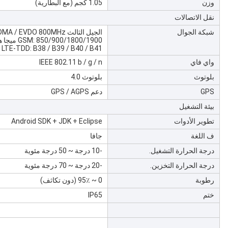
وزن
1.05 كجم (مع البطارية)
نقل الاتصالات
شبكة الجوال
الجيل الثالث 3G: WCDMA: 850/900/1900 / 2100MHz CDMA / EVDO 800MHz
GSM: 850/900/1800/1900 ميجا هرتز
8 LTE-TDD: B38 / B39 / B40 / B41
واي فاي
IEEE 802.11 b / g / n
بلوتوث
بلوتوث 4.0
GPS
دعم GPS / AGPS
بيئة التشغيل
تطوير الأدوات
Android SDK + JDK + Eclipse
ف اللغة
جافا
درجة الحرارة التشغيل.
-10 درجة ~ 50 درجة مئوية
درجة الحرارة التخزين.
-20 درجة ~ 70 درجة مئوية
رطوبة
0 ~ 95٪ (دون تكاثف)
ختم
IP65