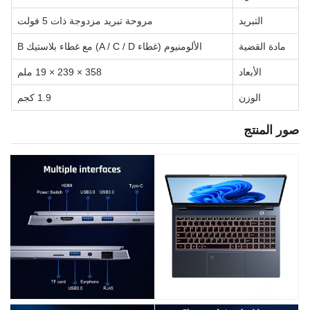
التبريد
مروحة تبريد مزدوجة ذات 5 فولت
مادة القضية
الألومنيوم (غطاء A / C / D) مع غطاء بلاستيك B
الأبعاد
358 × 239 × 19 ملم
الوزن
1.9 كجم
صور المنتج