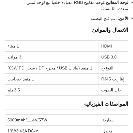
لوحة المفاتيح:
لوحة مفاتيح RGB مضاءة خلفيا مع لوحة لمس
متعددة اللمسات
الأمن:
دعم فتح البصمة
الاتصال والموانئ
HDMI
1 ميناء
USB 3.0
3 موانئ
النوع-ج
1 منفذ (بيانات USB / مخرج DP / شحن 65W PD)
إيثارنت RJ45
1 منفذ جيجابيت
جاك الصوت
3.5ملم
المواصفات الفيزيائية
بطارية
5000mAh/11.4V/57W
محول
19V/3.42A DC-in