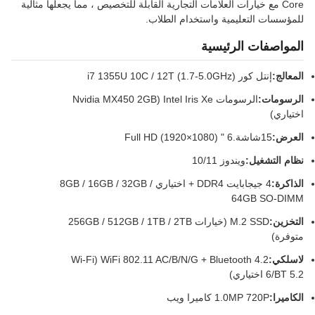
Core مع خيارات العلامات التجارية القابلة للتخصيص ، مما يجعلها مثالية
للمؤسسات التعليمية واستخدام الطلاب.
المواصفات الرئيسية
المعالج:
إنتل كور i7 1355U 10C / 12T (1.7-5.0GHz)
الرسومات:
الرسومات Intel Iris Xe (Nvidia MX450 2GB
اختياري)
العرض:
15شاشة.6 " Full HD (1920×1080)
نظام التشغيل:
ويندوز 10/11
الذاكرة:
4 جيجابايت DDR4 + اختياري 8GB / 16GB / 32GB /
64GB SO-DIMM
التخزين:
M.2 SSD (خيارات 256GB / 512GB / 1TB / 2TB
متوفرة)
لاسلكي:
WiFi 802.11 AC/B/N/G + Bluetooth 4.2 (Wi-Fi
6/BT 5.2 اختياري)
الكاميرا:
1.0MP 720P كاميرا ويب