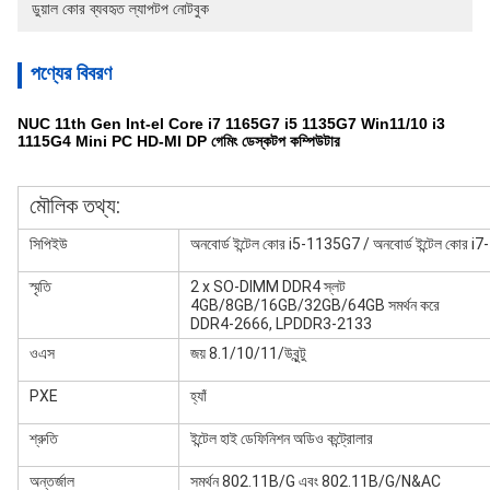
ডুয়াল কোর ব্যবহৃত ল্যাপটপ নোটবুক
পণ্যের বিবরণ
NUC 11th Gen Int-el Core i7 1165G7 i5 1135G7 Win11/10 i3
1115G4 Mini PC HD-MI DP গেমিং ডেস্কটপ কম্পিউটার
মৌলিক তথ্য:
সিপিইউ
অনবোর্ড ইন্টেল কোর i5-1135G7 / অনবোর্ড ইন্টেল কোর 
স্মৃতি
2 x SO-DIMM DDR4 স্লট
4GB/8GB/16GB/32GB/64GB সমর্থন করে
DDR4-2666, LPDDR3-2133
ওএস
জয় 8.1/10/11/উবুন্টু
PXE
হ্যাঁ
শ্রুতি
ইন্টেল হাই ডেফিনিশন অডিও কন্ট্রোলার
অন্তর্জাল
সমর্থন 802.11B/G এবং 802.11B/G/N&AC