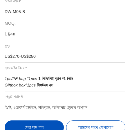
মডেল নম্বর:
DW-M05-B
MOQ:
1 টুকরা
মূল্য:
US$270-US$250
প্যাকেজিং বিবরণ:
1pc/PE bag *1pcs
1 পিসি/পিই ব্যাগ *1 পিসি
Giftbox box*1pcs
গিফটবক্স বক্স
পেমেন্ট শর্তাবলী:
টি/টি, ওয়েস্টার্ন ইউনিয়ন, মানিগ্রাম, আলিবাবার ট্রেডার আশ্বাস
সেরা দাম পান
আমাদের সাথে যোগাযোগ