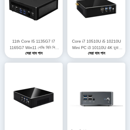
11th Core I5 ​​1135G7 I7
Core i7 10510U i5 10210U
1165G7 Win11 গেমিং মিনি পিসি
Mini PC i3 ​​10110U 4K ডুয়াল
সেরা দাম পান
সেরা দাম পান
সঙ্গে DDR4 Ram M.2 SSD
ল্যান বেয়ারবোন ডেস্কটপ কম্পিউটার
2*HD-MI Thunderbolt 4 WIFI
উইন 10 প্রো লিনাক্স ওয়াইফাই টাইপ-সি
6 nuc
সহ