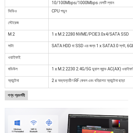
10/100Mbps/1000Mbps বেসটি ল্যান
ভিডিও
CPU পড়ুন
স্টোরেজ
M.2
1 x M.2 2280 NVME/PCIE3.0x4/SATA SSD
সাটা
SATA HDD বা SSD এর জন্য 1 x SATA3.0 স্লট, 6Gb/
ওয়াইফাই
মডিউল
1 x M.2 2230 2.4G/5G ডুয়াল ব্যান্ড AC(AX) ওয়াইফাই
অ্যান্টেনা
2 x অভ্যন্তরীণ RF কেবল এবং বহিরাগত অ্যান্টেনা ছাড়া
পণ্য প্রদর্শনী