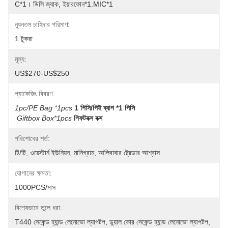
C*1। ডিসি জ্যাক, ইয়ারফোন*1.MIC*1
ন্যূনতম চাহিদার পরিমাণ:
1 টুকরা
মূল্য:
US$270-US$250
প্যাকেজিং বিবরণ:
1pc/PE Bag *1pcs
1 পিসি/পিই ব্যাগ *1 পিসি
Giftbox Box*1pcs
গিফটবক্স বক্স
পরিশোধের শর্ত:
টি/টি, ওয়েস্টার্ন ইউনিয়ন, মানিগ্রাম, আলিবাবার ট্রেডার আশ্বাস
যোগানের ক্ষমতা:
1000PCS/মাস
বিশেষভাবে তুলে ধরা:
T440 সেকেন্ড হ্যান্ড লেনোভো ল্যাপটপ
, 
ডুয়াল কোর সেকেন্ড হ্যান্ড লেনোভো ল্যাপটপ
, 