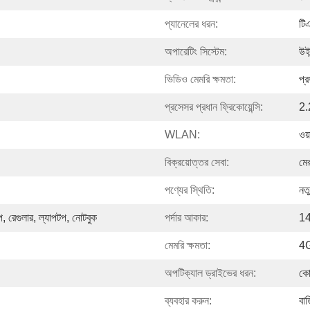
প্যানেলের ধরন:
টি
অপারেটিং সিস্টেম:
উই
ভিডিও মেমরি ক্ষমতা:
প্র
প্রসেসর প্রধান ফ্রিকোয়েন্সি:
2
WLAN:
ওয
বিক্রয়োত্তর সেবা:
মে
পণ্যের স্থিতি:
নত
টপ, রেগুলার, ল্যাপটপ, নোটবুক
পর্দার আকার:
14
মেমরি ক্ষমতা:
4
অপটিক্যাল ড্রাইভের ধরন:
কো
ব্যবহার করুন:
বাড