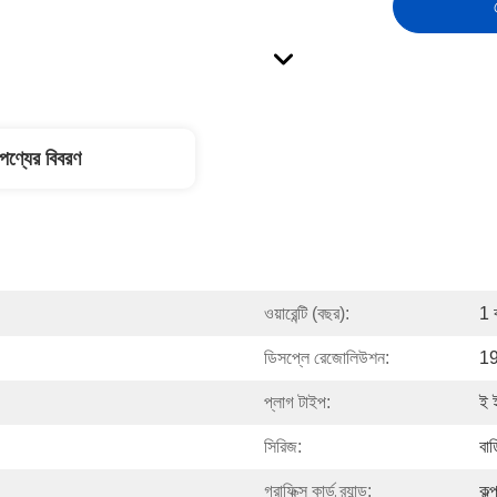
পণ্যের বিবরণ
ওয়ারেন্টি (বছর):
1 
ডিসপ্লে রেজোলিউশন:
1
প্লাগ টাইপ:
ই 
সিরিজ:
বাড
গ্রাফিক্স কার্ড ব্র্যান্ড:
কল্