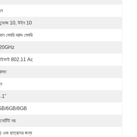
এন
ন্ডোজ 10, উইন 10
ধান মেমরি বরাদ্দ মেমরি
.20GHz
়াইফাই 802.11 Ac
রামত
ুন
.1"
GB/6GB/8GB
নোটিই নয়
়ি এবং ছাত্রদের জন্য