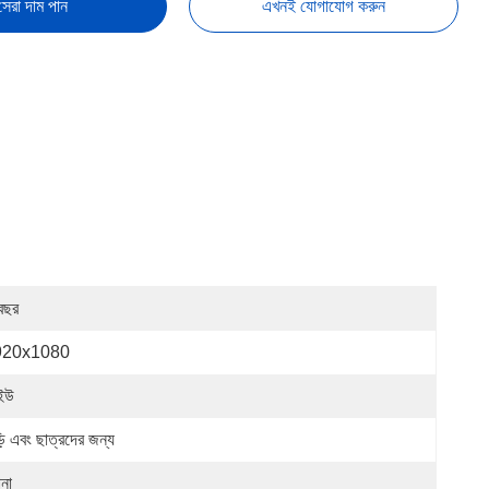
সেরা দাম পান
এখনই যোগাযোগ করুন
বছর
920x1080
ইউ
়ি এবং ছাত্রদের জন্য
পনা