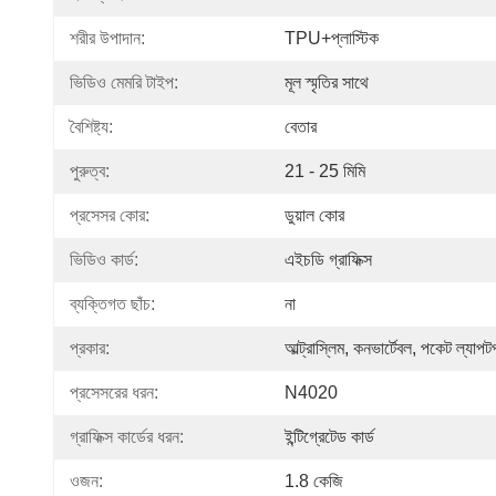
শরীর উপাদান:
TPU+প্লাস্টিক
ভিডিও মেমরি টাইপ:
মূল স্মৃতির সাথে
বৈশিষ্ট্য:
বেতার
পুরুত্ব:
21 - 25 মিমি
প্রসেসর কোর:
ডুয়াল কোর
ভিডিও কার্ড:
এইচডি গ্রাফিক্স
ব্যক্তিগত ছাঁচ:
না
প্রকার:
আল্ট্রাস্লিম, কনভার্টেবল, পকেট ল্যাপ
প্রসেসরের ধরন:
N4020
গ্রাফিক্স কার্ডের ধরন:
ইন্টিগ্রেটেড কার্ড
ওজন:
1.8 কেজি