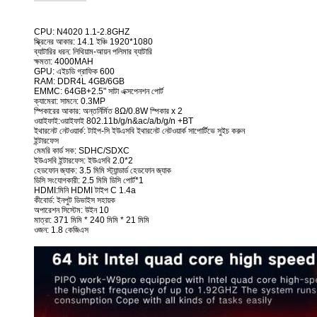
CPU: N4020 1.1-2.8GHZ
স্ক্রিনের আকার: 14.1 ইঞ্চি 1920*1080
ব্যাটারির ধরন: লিথিয়াম-আয়ন পলিমার ব্যাটারি
ক্ষমতা: 4000MAH
GPU: এইচডি গ্রাফিক 600
RAM: DDR4L 4GB/6GB
EMMC: 64GB+2.5" সাটা এক্সপেনশন পোর্ট
ক্যামেরা: সামনে: 0.3MP
স্পিকারের আকার: অন্তর্নির্মিত 8Ω/0.8W স্পিকার x 2
ওয়াইফাই:ওয়াইফাই 802.11b/g/n&ac/a/b/g/n +BT
ইথারনেট নেটওয়ার্ক: টাইপ-সি ইউএসবি ইথারনেট নেটওয়ার্ক সাপোর্টিভে সুইচ করুন
ইন্টারফেস
মেমরি কার্ড সক: SDHC/SDXC
ইউএসবি ইন্টারফেস: ইউএসবি 2.0*2
হেডফোন জ্যাক: 3.5 মিমি স্ট্যান্ডার্ড হেডফোন জ্যাক
ডিসি সংযোগকারী: 2.5 মিমি ডিসি পোর্ট*1
HDMI:মিনি HDMI টাইপ C 1.4a
কীবোর্ড: ইনপুট ডিভাইস সহায়ক
অপারেশন সিস্টেম: উইন 10
মাত্রা: 371 মিমি * 240 মিমি * 21 মিমি
ওজন: 1.8 কেজিএস