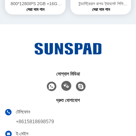
800*1280IPS 2GB +16GB
ইন্ডাস্ট্রিয়াল রাগড ট্যাবলেট পিসি
সেরা দাম পান
সেরা দাম পান
8000mAh 2.0MP 8.0MP
কম্পিউটার 8" RJ45 RS232 পোর্ট
Android 9.0
সোশ্যাল মিডিয়া
দ্রুত যোগাযোগ
টেলিফোন
+8615818698579
ই-মেইল