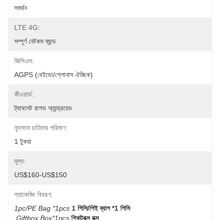
সমর্থন
LTE 4G:
সম্পূর্ণ নেটকম ব্যান্ড
জিপিএস:
AGPS (বেইডো/গ্লোনাস ঐচ্ছিক)
কীওয়ার্ড:
ট্যাবলেট রাগড অ্যান্ড্রয়েড
ন্যূনতম চাহিদার পরিমাণ:
1 টুকরা
মূল্য:
US$160-US$150
প্যাকেজিং বিবরণ:
1pc/PE Bag *1pcs
1 পিসি/পিই ব্যাগ *1 পিসি
Giftbox Box*1pcs
গিফটবক্স বক্স