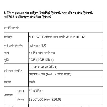
8 ইঞ্চি অ্যান্ড্রয়েড বায়োমেট্রিক ফিঙ্গারপ্রিন্ট ট্যাবলেট, এনএফসি সহ রাগড ট্যাবলেট,
আইপি65 ওয়াটারপ্রুফ রাগডাইজড ট্যাবলেট
স্পেসিফিকেশন
সিপিইউ
MTK6761 কোয়াড কোর কর্টেক্স A53 2.0GHZ
অপারেশন সিস্টেম
অ্যান্ড্রয়েড 9.0
ভাষা
একাধিক ভাষা সমর্থন করে
স্মৃতি
2GB (4GB ঐচ্ছিক)
32GB (64GB ঐচ্ছিক)
স্টোরেজ ডিভাইস
মাইক্রো-এসডি (64GB পর্যন্ত সমর্থন)
মহাকর্ষ
সমর্থন
আকার
8" আইপিএস
এলসিডি
পিক্সেল
1280*800 পিক্সেল (16:9)