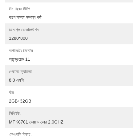
টাচ স্ক্রিন টাইপ:
ধারন ক্ষমতা সম্পন্ন পর্দা
ডিসপ্লে রেজোলিউশন:
1280*800
অপারেটিং সিস্টেম:
অ্যান্ড্রয়েড 11
পেছনের ক্যামেরা:
8.0 এমপি
র্যাম:
2GB+32GB
সিপিইউ:
MTK6761 কোয়াড কোর 2.0GHZ
এনএফসি রিডার: