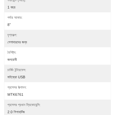
ওয়ারেন্টি (বছর):
1 বছর
পর্দার আকার:
8"
দৃশ্যকল্প:
পেশাদারদের জন্য
বৈশিষ্ট্য:
জলরোধী
চার্জিং ইন্টারফেস:
মাইক্রো USB
প্রসেসর উত্পাদন:
MTK6761
প্রসেসর প্রধান ফ্রিকোয়েন্সি:
2.0 গিগাহার্টজ