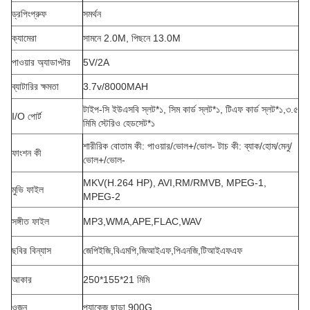
ড্রপিংপ্রুফ
সমর্থন
ক্যামেরা
সামনে 2.0M, পিছনে 13.0M
পাওয়ার অ্যাডাপ্টার
5V/2A
ব্যাটারির ক্ষমতা
3.7v/8000MAH
টাইপ-সি ইউএসবি স্লট*১, সিম কার্ড স্লট*১, টিএফ কার্ড স্লট*১,৩.৫
I/O পোর্ট
মিমি স্টেরিও হেডসেট*১
শারীরিক বোতাম কী: পাওয়ার/ভোল+/ভোল- টাচ কী: ব্যাক/হোম/মেনু/
ফাংশন কী
ভোল+/ভোল-
MKV(H.264 HP), AVI,RM/RMVB, MPEG-1,
মুভি ফাইল
MPEG-2
সঙ্গীত ফাইল
MP3
,
WMA
,
APE
,
FLAC
,
WAV
ছবির বিন্যাস
জেপিইজি
,
বিএমপি
,
জিআইএফ
,
পিএনজি
,
টিআইএফএফ
আকার
250*155*21 মিমি
ওজন
প্যাকেজ ছাড়া 900G