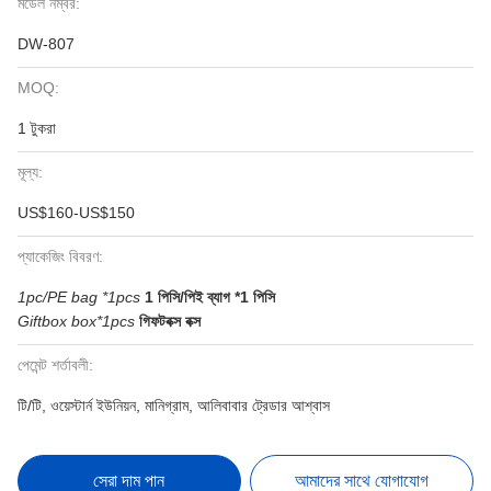
মডেল নম্বর:
DW-807
MOQ:
1 টুকরা
মূল্য:
US$160-US$150
প্যাকেজিং বিবরণ:
1pc/PE bag *1pcs
1 পিসি/পিই ব্যাগ *1 পিসি
Giftbox box*1pcs
গিফটবক্স বক্স
পেমেন্ট শর্তাবলী:
টি/টি, ওয়েস্টার্ন ইউনিয়ন, মানিগ্রাম, আলিবাবার ট্রেডার আশ্বাস
সেরা দাম পান
আমাদের সাথে যোগাযোগ