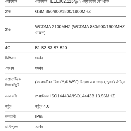
ওয়াইফাই
ওয়াইফাই: IEEE802.11b/g/n ওয়্যারলেস নেটওয়ার্ক
2জি
GSM:850/900/1800/1900MHZ
WCDMA:2100MHZ (WCDMA:850/900/1900MHZ
3জি
ঐচ্ছিক)
4G
B1.B2.B3.B7.B20
জিপিএস
সমর্থন
এফএম
সমর্থন
বায়োমেট্রিক
(
বায়োমেট্রিক ফিঙ্গারপ্রিন্ট WSQ বিন্যাস এবং সংগ্রহ তুলনা) ঐচ্ছিক
ফিঙ্গারপ্রিন্ট
এনএফসি
প্রোটোকল ISO14443A/ISO14443B 13.56MHZ
ব্লুটুথ
ব্লুটুথ 4.0
জলরোধী
IP65
ডাস্টপ্রুফ
সমর্থন