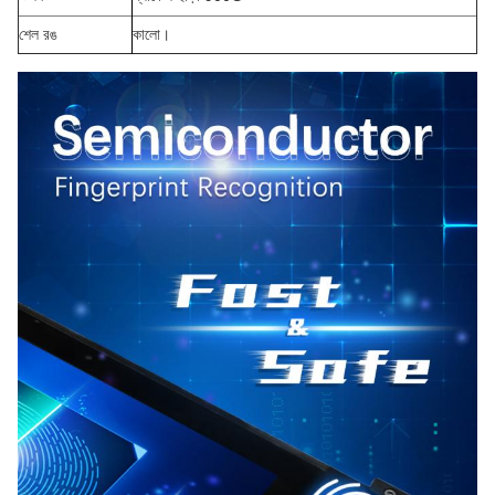
শেল রঙ
কালো।