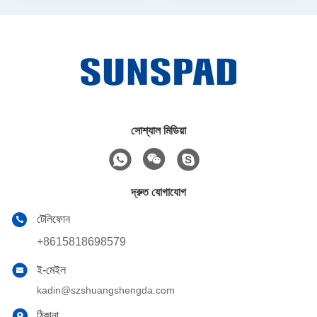
সোশ্যাল মিডিয়া
দ্রুত যোগাযোগ
টেলিফোন
+8615818698579
ই-মেইল
kadin@szshuangshengda.com
ঠিকানা