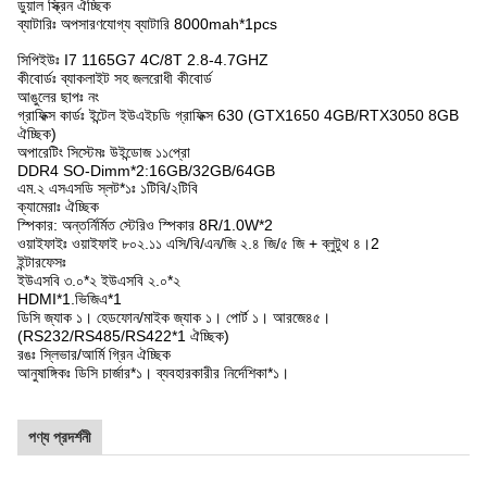
ডুয়াল স্ক্রিন ঐচ্ছিক
ব্যাটারিঃ অপসারণযোগ্য ব্যাটারি 8000mah*1pcs
সিপিইউঃ I7 1165G7 4C/8T 2.8-4.7GHZ
কীবোর্ডঃ ব্যাকলাইট সহ জলরোধী কীবোর্ড
আঙুলের ছাপঃ নং
গ্রাফিক্স কার্ডঃ ইন্টেল ইউএইচডি গ্রাফিক্স 630 (GTX1650 4GB/RTX3050 8GB
ঐচ্ছিক)
অপারেটিং সিস্টেমঃ উইন্ডোজ ১১প্রো
DDR4 SO-Dimm*2:16GB/32GB/64GB
এম.২ এসএসডি স্লট*১ঃ ১টিবি/২টিবি
ক্যামেরাঃ ঐচ্ছিক
স্পিকার: অন্তর্নির্মিত স্টেরিও স্পিকার 8R/1.0W*2
ওয়াইফাইঃ ওয়াইফাই ৮০২.১১ এসি/বি/এন/জি ২.৪ জি/৫ জি + ব্লুটুথ ৪।2
ইন্টারফেসঃ
ইউএসবি ৩.০*২ ইউএসবি ২.০*২
HDMI*1.ভিজিএ*1
ডিসি জ্যাক ১। হেডফোন/মাইক জ্যাক ১। পোর্ট ১। আরজে৪৫।
(RS232/RS485/RS422*1 ঐচ্ছিক)
রঙঃ স্লিভার/আর্মি গ্রিন ঐচ্ছিক
আনুষাঙ্গিকঃ ডিসি চার্জার*১। ব্যবহারকারীর নির্দেশিকা*১।
পণ্য প্রদর্শনী