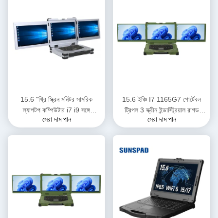
15.6 "থ্রি স্ক্রিন মনিটর সামরিক
15.6 ইঞ্চি I7 1165G7 পোর্টেবল
ল্যাপটপ কম্পিউটার i7 i9 সঙ্গে
ট্রিপল 3 স্ক্রীন ইন্ডাস্ট্রিয়াল রাগড
সেরা দাম পান
সেরা দাম পান
ডেডিকেটেড ভিডিও কার্ড GTX1650
মিলিটারি ল্যাপটপ কম্পিউটার
4GB 8GB শক্তসমর্থ ল্যাপটপ