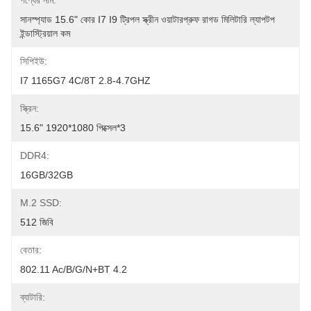
পণ্যের নাম:
সানস্প্যাড 15.6" কোর I7 I9 ট্রিপল স্ক্রীন ওয়াটারপ্রুফ রাগড মিলিটারি ল্যাপটপ 
ইন্ডাস্ট্রিয়াল কম
সিপিইউ:
I7 1165G7 4C/8T 2.8-4.7GHZ
স্ক্রিন:
15.6" 1920*1080 পিক্সেল*3
DDR4:
16GB/32GB
M.2 SSD:
512 জিবি
বেতার:
802.11 Ac/b/g/n+BT 4.2
ব্যাটারি: