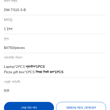
মডেল নম্বর:
DW-TS15-3-B
MOQ:
1 টুকরা
মূল্য:
$4750/pieces
প্যাকেজিং বিবরণ:
Laptop*1PCS
ল্যাপটপ*1PCS
Pizza gift box*1PCS
পিৎজা গিফট বক্স*1PCS
পেমেন্ট শর্তাবলী:
টি/টি
সেরা দাম পান
আমাদের সাথে যোগাযোগ