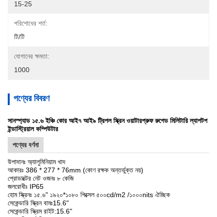
15-25
পরিশোধের শর্ত:
টি/টি
যোগানের ক্ষমতা:
1000
পণ্যের বিবরণ
সানস্প্যাড ১৫.৬ ইঞ্চি কোর আই৭ আই৯ ট্রিপল স্ক্রিন ওয়াটারপ্রুফ রুগেড মিলিটারি ল্যাপটপ
ইন্ডাস্ট্রিয়াল কম্পিউটার
পণ্যের বর্ণনা
উপাদানঃ অ্যালুমিনিয়াম খাদ
আকারঃ 386 * 277 * 76mm (কোণ রক্ষক অন্তর্ভুক্ত নয়)
প্রোডাক্টের নেট ওজনঃ ৮ কেজি
জলরোধীঃ IP65
হোম স্ক্রিনঃ ১৫.৬" ১৯২০*১০৮০ পিক্সেল ৫০০cd/m2 /১০০০nits ঐচ্ছিক
সেকেন্ডারি স্ক্রিন বামঃ15.6"
সেকেন্ডারি স্ক্রিম রাইট:15.6"