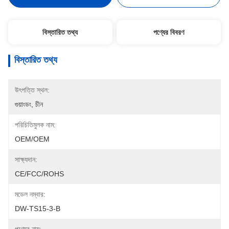
বিস্তারিত তথ্য
পণ্যের বিবরণ
বিস্তারিত তথ্য
উৎপত্তি স্থল:
গুয়াংডং, চীন
পরিচিতিমুলক নাম:
OEM/OEM
সাক্ষ্যদান:
CE/FCC/ROHS
মডেল নম্বার:
DW-TS15-3-B