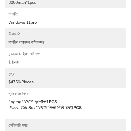
8000mah*1pcs
পদ্ধতি:
Windows 11pro
কীওয়ার্ড:
সামরিক ল্যাপটপ কম্পিউটার
ন্যূনতম চাহিদার পরিমাণ:
1 টুকরা
মূল্য:
$4750/pieces
প্যাকেজিং বিবরণ:
Laptop*1PCS
ল্যাপটপ*1PCS
Pizza Gift Box*1PCS
পিৎজা গিফট বক্স*1PCS
ডেলিভারি সময়: