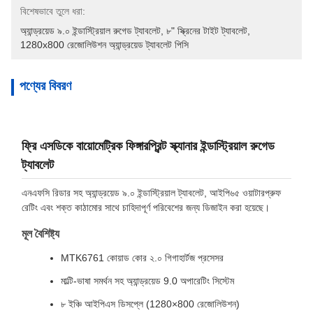
বিশেষভাবে তুলে ধরা:
অ্যান্ড্রয়েড ৯.০ ইন্ডাস্ট্রিয়াল রুগেড ট্যাবলেট
, 
৮" স্ক্রিনের টাইট ট্যাবলেট
, 
1280x800 রেজোলিউশন অ্যান্ড্রয়েড ট্যাবলেট পিসি
পণ্যের বিবরণ
ফ্রি এসডিকে বায়োমেট্রিক ফিঙ্গারপ্রিন্ট স্ক্যানার ইন্ডাস্ট্রিয়াল রুগেড
ট্যাবলেট
এনএফসি রিডার সহ অ্যান্ড্রয়েড ৯.০ ইন্ডাস্ট্রিয়াল ট্যাবলেট, আইপি৬৫ ওয়াটারপ্রুফ
রেটিং এবং শক্ত কাঠামোর সাথে চাহিদাপূর্ণ পরিবেশের জন্য ডিজাইন করা হয়েছে।
মূল বৈশিষ্ট্য
MTK6761 কোয়াড কোর ২.০ গিগাহার্টজ প্রসেসর
মাল্টি-ভাষা সমর্থন সহ অ্যান্ড্রয়েড 9.0 অপারেটিং সিস্টেম
৮ ইঞ্চি আইপিএস ডিসপ্লে (1280×800 রেজোলিউশন)