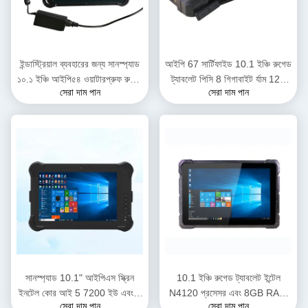
ইন্ডাস্ট্রিয়াল ব্যবহারের জন্য সানস্প্যাড
আইপি 67 সার্টিফাইড 10.1 ইঞ্চি রুগেড
১০.১ ইঞ্চি আইপি৫৪ ওয়াটারপ্রুফ রুগেড
ট্যাবলেট পিসি 8 গিগাবাইট র্যাম 128
সেরা দাম পান
সেরা দাম পান
ট্যাবলেট পিসি ইনটেল আই৫ ৭২০০ইউ ৮
গিগাবাইট রম সহ শিল্প ব্যবহারের জন্য
জিবি র্যাম এবং ১২৮ জিবি এসএসডি সহ
সানস্প্যাড 10.1" আইপিএস স্ক্রিন
10.1 ইঞ্চি রুগেড ট্যাবলেট ইন্টেল
ইনটেল কোর আই 5 7200 ইউ এবং 8
N4120 প্রসেসর এবং 8GB RAM
সেরা দাম পান
সেরা দাম পান