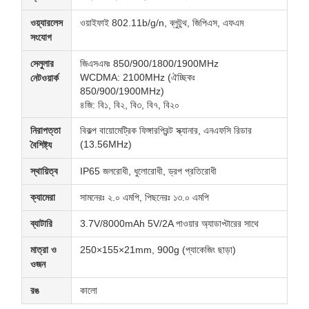
ওয়্যারলেস
ওয়াইফাই 802.11b/g/n, ব্লুটুথ, জিপিএস, এফএম
সংযোগ
সেলুলার
জিএসএমঃ 850/900/1800/1900MHz
WCDMA: 2100MHz (ঐচ্ছিকঃ
নেটওয়ার্ক
850/900/1900MHz)
৪জি: বি১, বি২, বি৩, বি৭, বি২০
নিরাপত্তা
বিকল্প বায়োমেট্রিক ফিঙ্গারপ্রিন্ট স্ক্যানার, এনএফসি রিডার
(13.56MHz)
বৈশিষ্ট্য
স্থায়িত্ব
IP65 জলরোধী, ধুলোরোধী, ড্রপ প্রতিরোধী
ক্যামেরা
সামনেরঃ ২.০ এমপি, পিছনেরঃ ১৩.০ এমপি
ব্যাটারি
3.7V/8000mAh 5V/2A পাওয়ার অ্যাডাপ্টারের সাথে
মাত্রা ও
250×155×21mm, 900g (প্যাকেজিং ছাড়া)
ওজন
রঙ
কালো