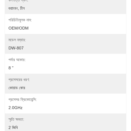
উৎপত্তি স্থল:
গুয়াংডং, চীন
পরিচিতিমুলক নাম:
OEM/ODM
মডেল নম্বার:
DW-807
পর্দার আকার:
8 "
প্রসেসরের ধরণ:
কোয়াড কোর
প্রসেসর ফ্রিকোয়েন্সি:
2.0GHz
স্মৃতি ক্ষমতা:
2 জিবি