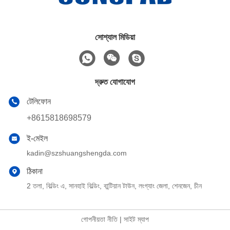
সোশ্যাল মিডিয়া
দ্রুত যোগাযোগ
টেলিফোন
+8615818698579
ই-মেইল
kadin@szshuangshengda.com
ঠিকানা
2 তলা, বিল্ডিং এ, সানহাই বিল্ডিং, বান্টিয়ান টাউন, লংগ্যাং জেলা, শেনজেন, চীন
গোপনীয়তা নীতি
|
সাইট ম্যাপ