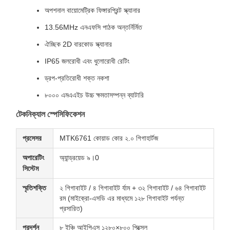
অপশনাল বায়োমেট্রিক ফিঙ্গারপ্রিন্ট স্ক্যানার
13.56MHz এনএফসি পাঠক অন্তর্নির্মিত
ঐচ্ছিক 2D বারকোড স্ক্যানার
IP65 জলরোধী এবং ধুলোরোধী রেটিং
ড্রপ-প্রতিরোধী শক্ত নকশা
৮০০০ এমএএইচ উচ্চ ক্ষমতাসম্পন্ন ব্যাটারি
টেকনিক্যাল স্পেসিফিকেশন
প্রসেসর
MTK6761 কোয়াড কোর ২.০ গিগাহার্টজ
অপারেটিং
অ্যান্ড্রয়েড ৯।0
সিস্টেম
স্মৃতিশক্তি
২ গিগাবাইট / ৪ গিগাবাইট র্যাম + ৩২ গিগাবাইট / ৬৪ গিগাবাইট
রম (মাইক্রো-এসডি এর মাধ্যমে ১২৮ গিগাবাইট পর্যন্ত
প্রসারিত)
প্রদর্শন
৮ ইঞ্চি আইপিএস ১২৮০×৮০০ পিক্সেল