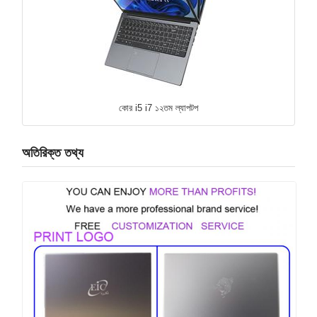
কোর i5 i7 ১২তম ল্যাপটপ
অতিরিক্ত তথ্য