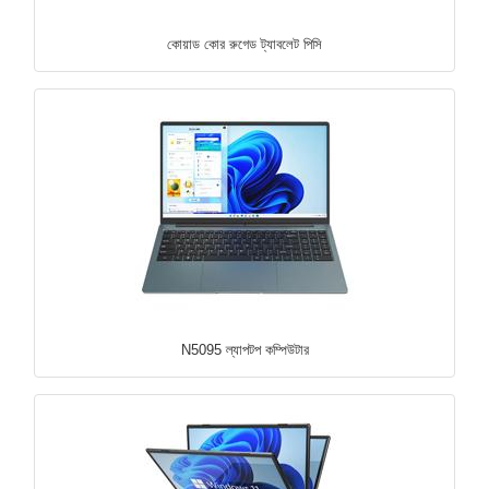
কোয়াড কোর রুগেড ট্যাবলেট পিসি
N5095 ল্যাপটপ কম্পিউটার