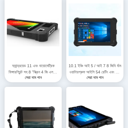
অ্যান্ড্রয়েড 11 এবং বায়োমেট্রিক
10.1 ইঞ্চি আই 5 / আই 7 8 জিবি র্যাম
ফিঙ্গারপ্রিন্ট সহ 8 "স্ক্রিন 4 জি এলটিই
ওয়াটারপ্রুফ আইপি 54 রেটিং এবং শিল্প
সেরা দাম পান
সেরা দাম পান
এমটিকে 6765 ওক্টা কোর রুগেড
ব্যবহারের জন্য 128 জিবি এসএসডি সহ
ট্যাবলেট ইন্ডাস্ট্রিয়াল ট্যাবলেট পিসি
রুগেড ট্যাবলেট পিসি