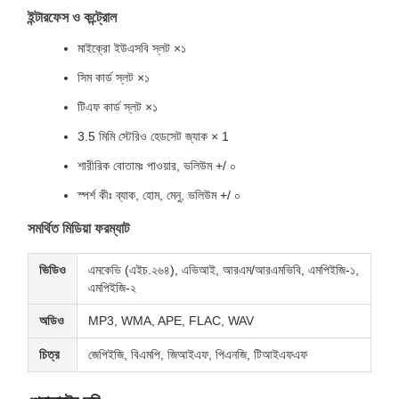
ইন্টারফেস ও কন্ট্রোল
মাইক্রো ইউএসবি স্লট ×১
সিম কার্ড স্লট ×১
টিএফ কার্ড স্লট ×১
3.5 মিমি স্টেরিও হেডসেট জ্যাক × 1
শারীরিক বোতামঃ পাওয়ার, ভলিউম +/ ০
স্পর্শ কীঃ ব্যাক, হোম, মেনু, ভলিউম +/ ০
সমর্থিত মিডিয়া ফরম্যাট
ভিডিও
এমকেভি (এইচ.২৬৪), এভিআই, আরএম/আরএমভিবি, এমপিইজি-১,
এমপিইজি-২
অডিও
MP3, WMA, APE, FLAC, WAV
চিত্র
জেপিইজি, বিএমপি, জিআইএফ, পিএনজি, টিআইএফএফ