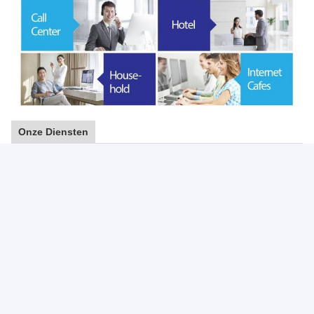
Onze Diensten
1.Your het onderzoek zal door ons professioneel verkoopteam
binnen 24 uren worden geantwoord.
het 2.Well-opgeleide en ervaren personeel om alle uw te
beantwoorden onderzoekt in het vloeiende Engels.
3.Protection van uw verkoopgebied, ideeën van ontwerp en al uw
privé informatie.
4.If u bent interessant, gelieve te aarzelen niet; De steekproeven
zijn nu in voorraad, enkel ken
hoeveelheid en specificatie u als aan opdracht geeft tot.
Labels:
AIO- Bureaucomputer I7 Tiende