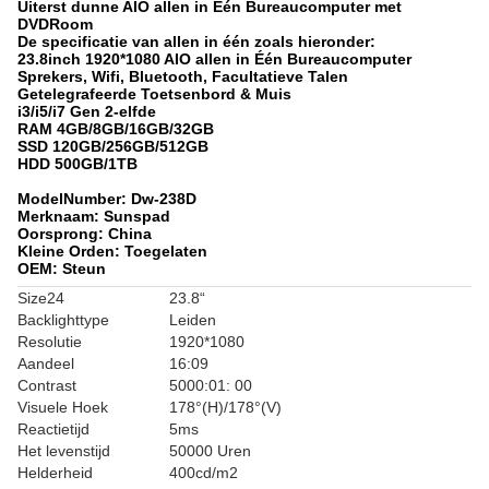
Uiterst dunne AIO allen in Één Bureaucomputer met
DVDRoom
De specificatie van allen in één zoals hieronder:
23.8inch 1920*1080 AIO allen in Één Bureaucomputer
Sprekers, Wifi, Bluetooth, Facultatieve Talen
Getelegrafeerde Toetsenbord & Muis
i3/i5/i7 Gen 2-elfde
RAM 4GB/8GB/16GB/32GB
SSD 120GB/256GB/512GB
HDD 500GB/1TB
ModelNumber: Dw-238D
Merknaam: Sunspad
Oorsprong: China
Kleine Orden: Toegelaten
OEM: Steun
Size24
23.8“
Backlighttype
Leiden
Resolutie
1920*1080
Aandeel
16:09
Contrast
5000:01: 00
Visuele Hoek
178°(H)/178°(V)
Reactietijd
5ms
Het levenstijd
50000 Uren
Helderheid
400cd/m2