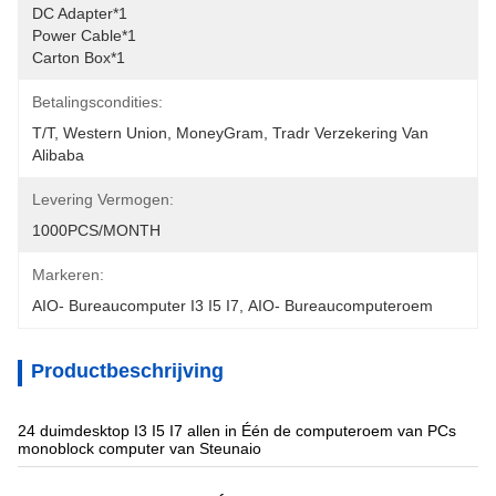
DC Adapter*1
Power Cable*1
Carton Box*1
Betalingscondities:
T/T, Western Union, MoneyGram, Tradr Verzekering Van 
Alibaba
Levering Vermogen:
1000PCS/MONTH
Markeren:
AIO- Bureaucomputer I3 I5 I7
, 
AIO- Bureaucomputeroem
Productbeschrijving
24 duimdesktop I3 I5 I7 allen in Één de computeroem van PCs
monoblock computer van Steunaio