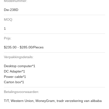
Modelnummer:
Dw-238D
MOQ:
1
Prijs:
$235.00 - $285.00/Pieces
Verpakkingsdetails:
Desktop computer*1
DC Adapter*1
Power cable*1
Carton box*1
Betalingsvoorwaarden:
T/T, Western Union, MoneyGram, tradr verzekering van alibaba