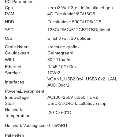
PC-Parameter
Cpu
kern i3/i5/i7 3-elfde facultatief gen
RAM
4G Facultatief /8G/16GB
HDD
Facultatieve 500G/1TB/2TB
SSD
128G/256G/512GB/1TBOptional
O/S
winst 8 /win 10 optioanl
Grafiekkaart
krachtige grafiek
Geluidskaart
Geïntegreerd
WIFI
802.11b/g/n
Ethernet
RJ45 10/100m
Spreker
10W*2
VGA x1, USB2.0x4, USB3.0x2, LAN,
Interfaces
AUDIOdc*1
Power&Environment
Inputvoltage
AC100~250V 50/60 HERZ
Stop
US/UK/EURO facultatieve stop
Het werk
-20°C~60°C
Temperatuur
Het werk Vochtigheid
0~85%RH
Pakketten