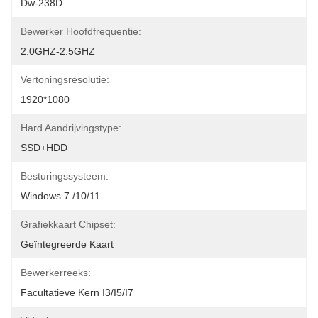
Dw-238D
Bewerker Hoofdfrequentie:
2.0GHZ-2.5GHZ
Vertoningsresolutie:
1920*1080
Hard Aandrijvingstype:
SSD+HDD
Besturingssysteem:
Windows 7 /10/11
Grafiekkaart Chipset:
Geïntegreerde Kaart
Bewerkerreeks:
Facultatieve Kern I3/i5/i7