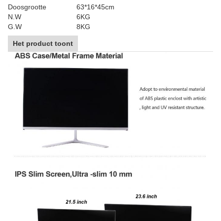
Doosgrootte
63*16*45cm
N.W
6KG
G.W
8KG
Het product toont