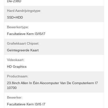
Dw-238D
Hard Aandrijvingstype:
SSD+HDD
Bewerkertype:
Facultatieve Kern I3/i5/i7
Grafiekkaart Chipset:
Geïntegreerde Kaart
Videokaart:
HD Graphics
Productnaam:
23.8inch Allen In Één Aiocomputer Van De Computerkern I7 
10700
Bewerker:
Facultatieve Kern I3/I5 I7