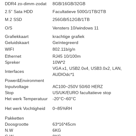
DDR4 zo-dimm-zodat
8GB/16GB/32GB
2.5“ Sata HDD
Facultatieve 500G/1TB/2TB
M.2 SSD
256GB/512GB/1TB
O/S
Vensters 10/windows 11
Grafiekkaart
krachtige grafiek
Geluidskaart
Geïntegreerd
WIFI
802.11b/g/n
Ethernet
RJ45 10/100m
Spreker
10W*2
VGA x1, USB2.0x4, USB3.0x2, LAN,
Interfaces
AUDIOdc*1
Power&Environment
Inputvoltage
AC100~250V 50/60 HERZ
Stop
US/UK/EURO facultatieve stop
Het werk Temperatuur
-20°C~60°C
Het werk Vochtigheid
0~85%RH
Pakketten
Doosgrootte
63*16*45cm
N.W
6KG