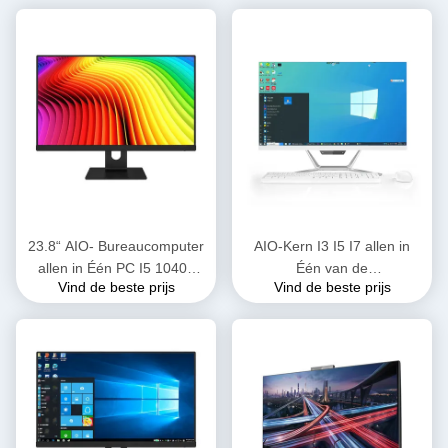
23.8“ AIO- Bureaucomputer
AIO-Kern I3 I5 I7 allen in
allen in Één PC I5 10400
Één van de
Vind de beste prijs
Vind de beste prijs
Oem Monoblock van H510
Computerbarebone
8GB 256GB voor Offerte
Monoblock van Gokkenpc
Computer 21,5 „23,8“