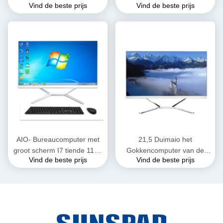
Vind de beste prijs
Vind de beste prijs
Monoblock Computer van
het Bureaucomputergokken
PCs van het
de Bewerkerskern I7
Bureaucomputergokken
AIO- Bureaucomputer met
21,5 Duimaio het
groot scherm I7 tiende 11de
Gokkencomputer van de
Vind de beste prijs
Vind de beste prijs
Gen ATX/ITX allen in Één
Bureaucomputerkern I3 I5 I7
Desktoppcs