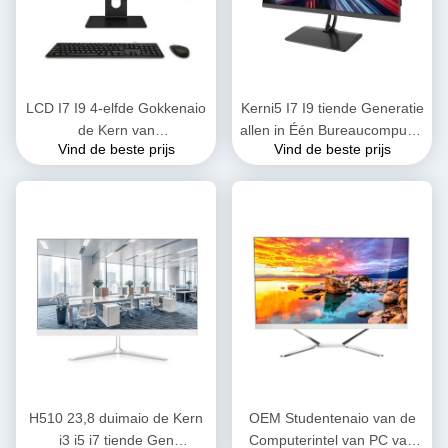
LCD I7 I9 4-elfde Gokkenaio
Kerni5 I7 I9 tiende Generatie
de Kern van
allen in Één Bureaucomputer
Vind de beste prijs
Vind de beste prijs
Bureaucomputerpcs voor
M.2 SSD 128G/256G/512G
Tedere SSD+HDD
H510 23,8 duimaio de Kern
OEM Studentenaio van de
i3 i5 i7 tiende Gen
Computerintel van PC van