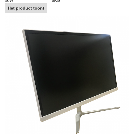
G.W
8KG
Het product toont