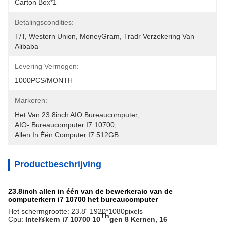
Carton Box*1
Betalingscondities:
T/T, Western Union, MoneyGram, Tradr Verzekering Van 
Alibaba
Levering Vermogen:
1000PCS/MONTH
Markeren:
Het Van 23.8inch AIO Bureaucomputer
, 
AIO- Bureaucomputer I7 10700
, 
Allen In Één Computer I7 512GB
Productbeschrijving
23.8inch allen in één van de bewerkeraio van de
computerkern i7 10700 het bureaucomputer
Het schermgrootte: 23.8“ 1920*1080pixels
Th
Cpu:
Intel®kern i7 10700 10
gen 8 Kernen, 16