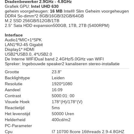
Dradenbewerker 2.9GHz - 4.8GHz
Grafiek GPU:
Intel UHD 630
geheim voorgeheugen:
16 MB
Intel® Slim Geheim voorgeheugen
DDR4 So-dimm*2 8GB/16GB/32GB/64GB
M.2 SSD 256GB/512GB/1TB
2.5“ Sata HDD expansion500GB, 1TB, 2TB (5400RPM)
Interface
Audio1*MIC+1*SPK
LAN1*RJ-45 Gigabit
Display1* HDMI
USB2*USB3.0, 4*USB2.0
De Interne WIFIDual band 2.4GHz/5.0GHz van WIFI
Spreker: Ingebouwde speaker2 kanaliseren stereo-installatie
Grootte
23.8“
Backlighttype
Leiden
Resolutie
1920*1080
Aandeel
16:09
Contrast
5000:01: 00
Visuele Hoek
178°(H)/178°(V)
Reactietijd
5ms
Het levenstijd
50000 Uren
Helderheid
400cd/m2
PC-Parameter
Cpu
I7 10700 8core 16threads 2.9-4.8GHZ