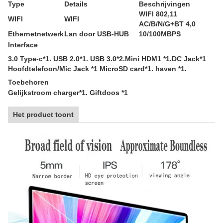
Type
Details
Beschrijvingen
WIFI 802,11
WIFI
WIFI
AC/B/N/G+BT 4,0
Ethernetnetwerk
Lan door USB-HUB
10/100MBPS
Interface
3.0 Type-c*1. USB 2.0*1. USB 3.0*2.Mini HDM1 *1.DC Jack*1
Hoofdtelefoon/Mic Jack *1 MicroSD card*1. haven *1.
Toebehoren
Gelijkstroom charger*1. Giftdoos *1
Het product toont