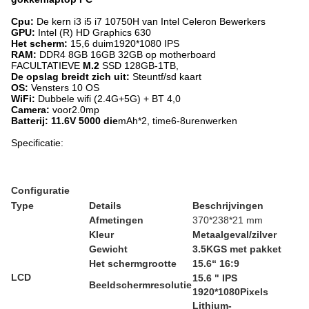
Cpu:
De kern i3 i5 i7 10750H van Intel Celeron Bewerkers
GPU:
Intel (R) HD Graphics 630
Het scherm:
15,6 duim1920*1080 IPS
RAM:
DDR4 8GB 16GB 32GB op motherboard
FACULTATIEVE
M.2
SSD 128GB-1TB,
De opslag breidt zich uit:
Steuntf/sd kaart
OS:
Vensters 10 OS
WiFi:
Dubbele wifi (2.4G+5G) + BT 4,0
Camera:
voor2.0mp
Batterij: 11.6V 5000 die
mAh*2, time6-8urenwerken
Specificatie:
Configuratie
Type
Details
Beschrijvingen
Afmetingen
370*238*21 mm
Kleur
Metaalgeval/zilver
Gewicht
3.5KGS met pakket
Het schermgrootte
15.6“ 16:9
LCD
15.6 " IPS
Beeldschermresolutie
1920*1080Pixels
Lithium-