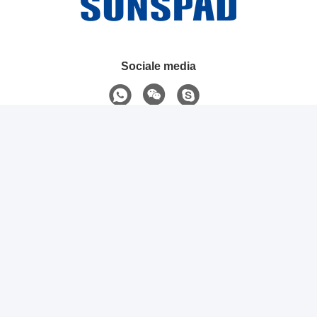
Sociale media
Snel contact
Telefoon
+8615818698579
E-mail
kadin@szshuangshengda.com
Adres
2floor, de Bouw A, SanHai-de bouw, Bantian-Stad,
Longgang-District, Shenzhen, China