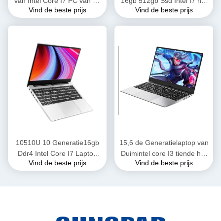
van Intel Core I7 PC van de
16gb 512gb Ssd Intel I7 het
Vind de beste prijs
Vind de beste prijs
Computerddr16gb SSD
Geval van het 15,6
512GB i7 bewerker
Duimaluminium met
centimeter voor centimeter
Vingerafdruk
10510U 10 Generatie16gb
15,6 de Generatielaptop van
Ddr4 Intel Core I7 Laptop
Duimintel core I3 tiende het
Vind de beste prijs
Vind de beste prijs
Computer allen in één ram
Metaal Shell Backlit
ssd 512GB van PC i7 16gb
Keyboard van PC 10110U