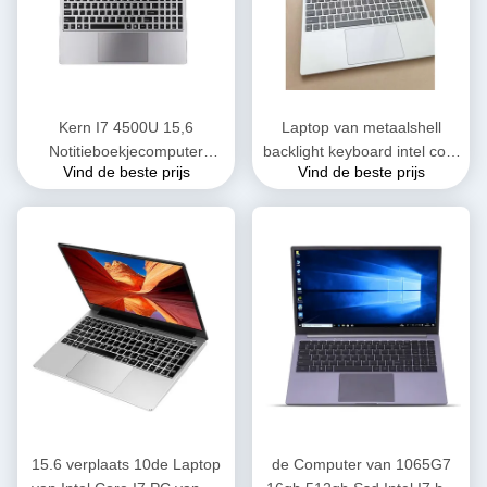
Kern I7 4500U 15,6
Laptop van metaalshell
Notitieboekjecomputer
backlight keyboard intel core
Vind de beste prijs
Vind de beste prijs
DDR8GB SSD256GB voor
I7 Computernotitieboekje
het Gokkenpc van
4500U
Schoolintel core I7
15.6 verplaats 10de Laptop
de Computer van 1065G7