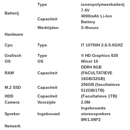
Type
ionenpolymeerbatterij
7.4V
Batterij
4000mAh Li-Ion
Capaciteit
Battery
Werktijden
3-4hours
Hardware
Cpu
Type
I7 10750H 2.6-5.0GHZ
Grafisch
Type
® HD Graphics 630
OS
OS
Winst 10
DDR4 8GB
RAM
Capaciteit
(FACULTATIEVE
16GB/32GB)
256GB (facultatieve
M.2 SSD
Capaciteit
512GB/1TB)
HDD
Capaciteit
(Facultatieve 1TB)
Camera
Voorzijde
2.0M
Ingebouwde
Spreker
Ingebouwd
stereosprekers
8R/1.0W*2
Netwerk