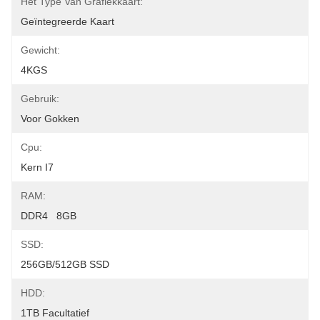
Het Type Van Grafiekkaart:
Geïntegreerde Kaart
Gewicht:
4KGS
Gebruik:
Voor Gokken
Cpu:
Kern I7
RAM:
DDR4   8GB
SSD:
256GB/512GB SSD
HDD:
1TB Facultatief