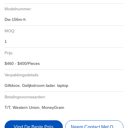
Modelnummer:
Dw-156m-h
MOQ:
1
Prijs:
$460 - $400/Pieces
Verpakkingsdetails:
Giftdoos. Gelijkstroom-lader. laptop
Betalingsvoorwaarden:
T/T, Western Union, MoneyGram
Vind De Beste Prijs
Neem Contact Met Ons Op