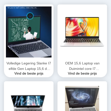
Volledige Legering Slanke I7
OEM 15,6 Laptop van
elfde Gen Laptop 15,6 de
Duimintel core I7
Vind de beste prijs
Vind de beste prijs
Snelle Snelheid van 1165G7
Computer10510u 8GB
cpu voor het Spelbureau van
256GB Notitieboekje
de Datumoverdracht