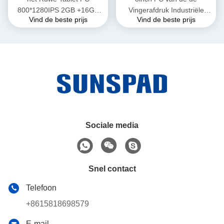
800*1280IPS 2GB +16GB
Vingerafdruk Industriële
Vind de beste prijs
Vind de beste prijs
8000mAh 2.0MP 8.0MP
Tablet van Android
Android 9,0 van 8inch IP65
Biometrische met
Waterdichte Ruw gemaakte
de Tabletpc van NFC IP65
Sociale media
Snel contact
Telefoon
+8615818698579
E-mail