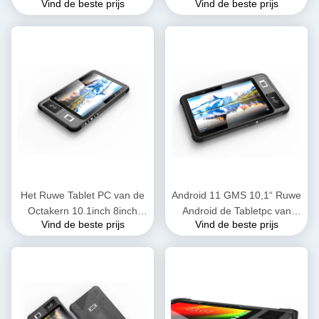
Vind de beste prijs
Vind de beste prijs
Waterdichte Tablet PC van
Tablet PCocta van IP65 de
2GB 32GB IP65
Ruwe Kern 2.3GHZ
waterdicht
Het Ruwe Tablet PC van de
Android 11 GMS 10,1“ Ruwe
Octakern 10.1inch 8inch
Android de Tabletpc van
Vind de beste prijs
Vind de beste prijs
4GB 64GB LTE 4G met de
RAM4GB ROM64GB met
Lezer van NFC RFID
Biomtric-Vingerafdruk