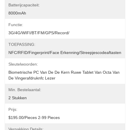
Batterijcapaciteit:
8000mAh
Functie:
3G/4G/WIFI/BT/FM/GPS/Record/
TOEPASSING:
NFC/RFID/fingerprint/Face Erkenning/streepjescodeaftasten
Sleutelwoorden:
Biometrische PC Van De De Kern Ruwe Tablet Van Octa Van 
De Vingerafdruknfc Lezer
Min. Bestelaantal:
2 Stukken
Prijs:
$195.00/Pieces 2-99 Pieces
Verpakking Details: