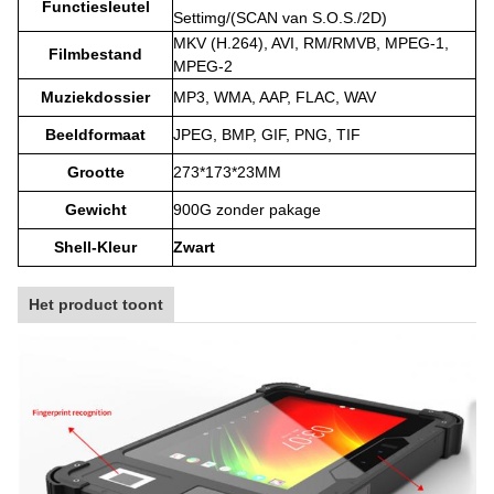
Functiesleutel
Settimg/(SCAN van S.O.S./2D)
MKV (H.264), AVI, RM/RMVB, MPEG-1,
Filmbestand
MPEG-2
Muziekdossier
MP3, WMA, AAP, FLAC, WAV
Beeldformaat
JPEG, BMP, GIF, PNG, TIF
Grootte
273*173*23MM
Gewicht
900G zonder pakage
Shell-Kleur
Zwart
Het product toont