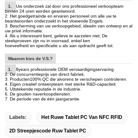
1.
Uw onderzoek zal door ons professioneel verkoopteam
binnen 24 uren worden geantwoord.
2. Het goedgetrainde en ervaren personeel om alle uw te
beantwoorden onderzoekt in het vloeiende Engels.
3. Bescherming van uw verkoopgebied, ideeën van ontwerp en al
uw privé informatie.
4. Als u interessant bent, gelieve te aarzelen niet; De
steekproeven zijn nu in voorraad, enkel ken
hoeveelheid en specificatie u als aan opdracht geeft tot.
Waarom kies de V.S.?
1.
8years professionele OEM vervaardigingservaring.
2. De concurrentieprijs van direct fabriek.
3. Producten100% QC die alvorens te verschepen controleren.
4. Eigen creatief ontwerpteam met sterke R&D-capaciteit.
5. Uitstekende reputatie in de industrie.
6. De gouden naverkoopdiensten.
7. De periode van de één jaargarantie.
Labels:
Het Ruwe Tablet PC Van NFC RFID
2D Streepjescode Ruw Tablet PC