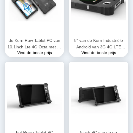
de Kern Ruw Tablet PC van
8“ van de Kern Industriële
10.1inch Lte 4G Octa met de
Android van 3G 4G LTE
Vind de beste prijs
Vind de beste prijs
Vingerafdruk van 13.56MHZ
MTK6765 Octa de Tabletpc
Nfc Rfid
met Biometrische
Vingerafdruknfc Lezer
het Ruwe Tablet PC
8inch PC van de de