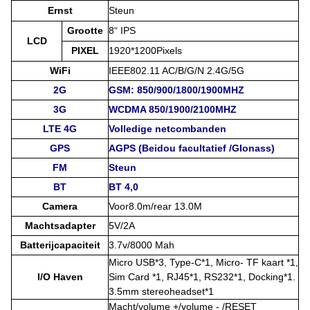
Ernst
Steun
Grootte
8“ IPS
LCD
PIXEL
1920*1200Pixels
WiFi
IEEE802.11 AC/B/G/N 2.4G/5G
2G
GSM: 850/900/1800/1900MHZ
3G
WCDMA 850/1900/2100MHZ
LTE 4G
Volledige netcombanden
GPS
AGPS (Beidou facultatief /Glonass)
FM
Steun
BT
BT 4,0
Camera
Voor8.0m/rear 13.0M
Machtsadapter
5V/2A
Batterijcapaciteit
3.7v/8000 Mah
Micro USB*3, Type-C*1, Micro- TF kaart *1,
I/O Haven
Sim Card *1, RJ45*1, RS232*1, Docking*1.
3.5mm stereoheadset*1
Macht/volume +/volume - /RESET