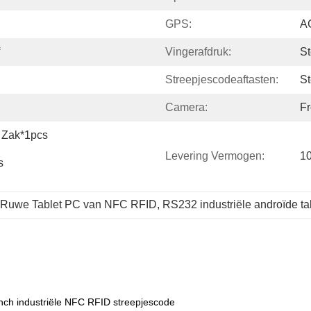
GPS:
AG
Vingerafdruk:
S
Streepjescodeaftasten:
S
Camera:
F
 Zak*1pcs
Levering Vermogen:
1
s 
 Ruwe Tablet PC van NFC RFID
, 
RS232 industriële androïde ta
nch industriële NFC RFID streepjescode