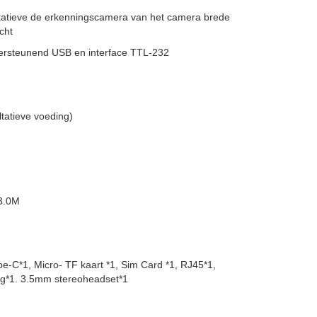
ltatieve de erkenningscamera van het camera brede
cht
rsteunend USB en interface TTL-232
tatieve voeding)
3.0M
e-C*1, Micro- TF kaart *1, Sim Card *1, RJ45*1,
g*1. 3.5mm stereoheadset*1