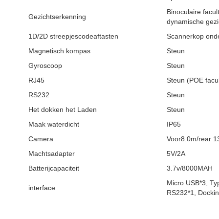
Binoculaire facu
Gezichtserkenning
dynamische gezi
1D/2D streepjescodeaftasten
Scannerkop onde
Magnetisch kompas
Steun
Gyroscoop
Steun
RJ45
Steun (POE facul
RS232
Steun
Het dokken het Laden
Steun
Maak waterdicht
IP65
Camera
Voor8.0m/rear 1
Machtsadapter
5V/2A
Batterijcapaciteit
3.7v/8000MAH
Micro USB*3, Typ
interface
RS232*1, Dockin