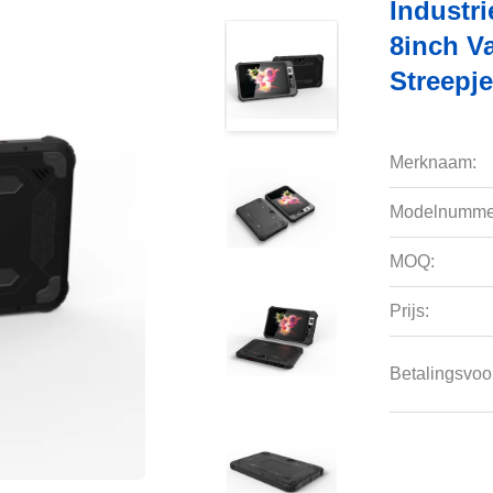
Industr
8inch V
Streepj
Merknaam:
Modelnumme
MOQ:
Prijs:
Betalingsvoo