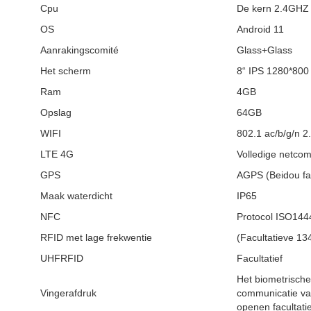
Cpu
De kern 2.4GHZ
OS
Android 11
Aanrakingscomité
Glass+Glass
Het scherm
8“ IPS 1280*800 
Ram
4GB
Opslag
64GB
WIFI
802.1 ac/b/g/n 
LTE 4G
Volledige netco
GPS
AGPS (Beidou fac
Maak waterdicht
IP65
NFC
Protocol ISO14
RFID met lage frekwentie
(Facultatieve 1
UHFRFID
Facultatief
Het biometrisch
Vingerafdruk
communicatie van
openen facultatie