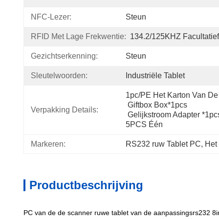
NFC-Lezer:
Steun
RFID Met Lage Frekwentie:
134.2/125KHZ Facultatief
Gezichtserkenning:
Steun
Sleutelwoorden:
Industriële Tablet
1pc/PE Het Karton Van De
 Giftbox Box*1pcs
Verpakking Details:
 Gelijkstroom Adapter *1pc
5PCS Één
Markeren:
RS232 ruw Tablet PC
, 
Het
Productbeschrijving
PC van de de scanner ruwe tablet van de aanpassingsrs232 8i