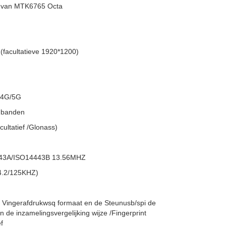
 van MTK6765 Octa
(facultatieve 1920*1200)
2.4G/5G
mbanden
ultatief /Glonass)
443A/ISO14443B 13.56MHZ
34.2/125KHZ)
e Vingerafdrukwsq formaat en de Steunusb/spi de
 de inzamelingsvergelijking wijze /Fingerprint
f