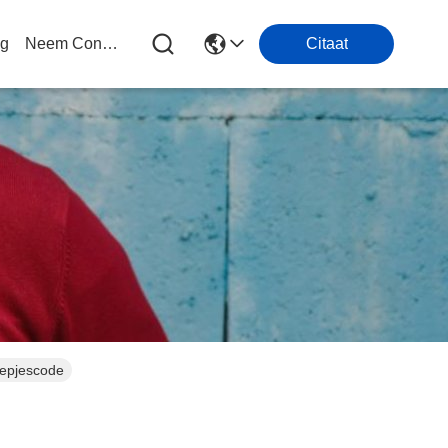
og
Neem Contact Met Ons Op
Citaat
eepjescode