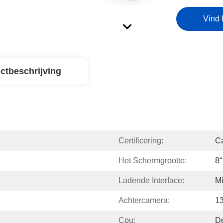
Vind 
ctbeschrijving
Certificering:
C
Het Schermgrootte:
8“
Ladende Interface:
M
Achtercamera:
1
Cpu:
D