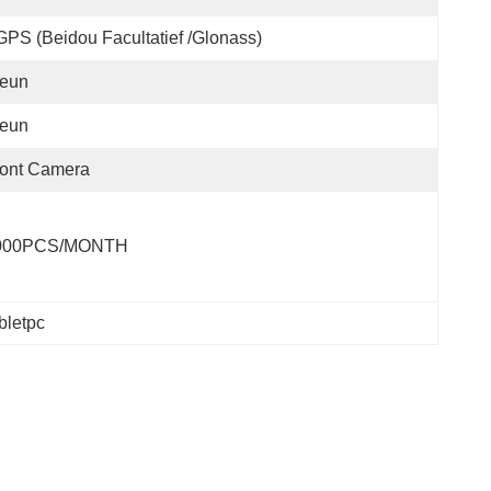
PS (Beidou Facultatief /Glonass)
teun
teun
ront Camera
000PCS/MONTH
bletpc