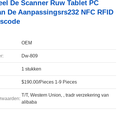
ieel De Scanner Ruw Tablet PC
an De Aanpassingsrs232 NFC RFID
escode
OEM
r:
Dw-809
1 stukken
$190.00/Pieces 1-9 Pieces
T/T, Western Union, , tradr verzekering van
rwaarden:
alibaba