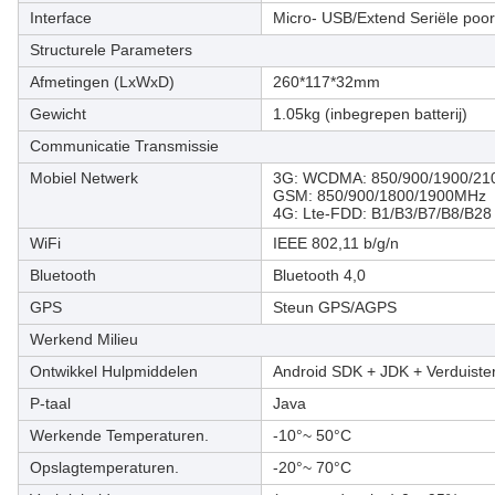
Interface
Micro- USB/Extend Seriële poo
Structurele Parameters
Afmetingen (LxWxD)
260*117*32mm
Gewicht
1.05kg (inbegrepen batterij)
Communicatie Transmissie
Mobiel Netwerk
3G: WCDMA: 850/900/1900/
GSM: 850/900/1800/1900MHz
4G: Lte-FDD: B1/B3/B7/B8/B2
WiFi
IEEE 802,11 b/g/n
Bluetooth
Bluetooth 4,0
GPS
Steun GPS/AGPS
Werkend Milieu
Ontwikkel Hulpmiddelen
Android SDK + JDK + Verduiste
P-taal
Java
Werkende Temperaturen.
-10°~ 50°C
Opslagtemperaturen.
-20°~ 70°C