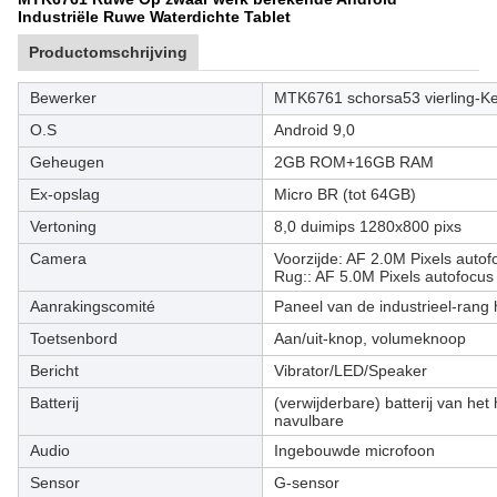
Industriële Ruwe Waterdichte Tablet
Productomschrijving
Bewerker
MTK6761 schorsa53 vierling-Ke
O.S
Android 9,0
Geheugen
2GB ROM+16GB RAM
Ex-opslag
Micro BR (tot 64GB)
Vertoning
8,0 duimips 1280x800 pixs
Camera
Voorzijde: AF 2.0M Pixels autofo
Rug:: AF 5.0M Pixels autofocus 
Aanrakingscomité
Paneel van de industrieel-rang 
Toetsenbord
Aan/uit-knop, volumeknoop
Bericht
Vibrator/LED/Speaker
Batterij
(verwijderbare) batterij van he
navulbare
Audio
Ingebouwde microfoon
Sensor
G-sensor