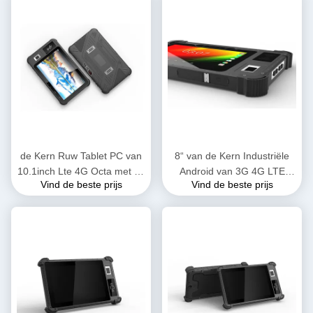
de Kern Ruw Tablet PC van
8“ van de Kern Industriële
10.1inch Lte 4G Octa met de
Android van 3G 4G LTE
Vind de beste prijs
Vind de beste prijs
Vingerafdruk van 13.56MHZ
MTK6765 Octa de Tabletpc
Nfc Rfid
met Biometrische
Vingerafdruknfc Lezer