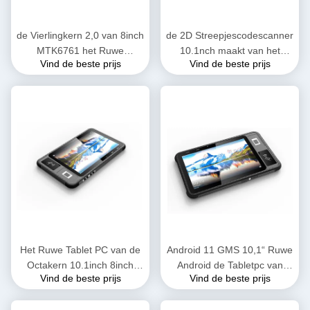
de Vierlingkern 2,0 van 8inch
de 2D Streepjescodescanner
MTK6761 het Ruwe
10.1nch maakt van het
Vind de beste prijs
Vind de beste prijs
Waterdichte Tablet PC van
Tablet PCocta van IP65 de
2GB 32GB IP65
Ruwe Kern 2.3GHZ
waterdicht
Het Ruwe Tablet PC van de
Android 11 GMS 10,1“ Ruwe
Octakern 10.1inch 8inch
Android de Tabletpc van
Vind de beste prijs
Vind de beste prijs
4GB 64GB LTE 4G met de
RAM4GB ROM64GB met
Lezer van NFC RFID
Biomtric-Vingerafdruk