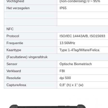
Vochtigheid
(non-condensing) 0 ~ 95%
Het verzegelen
IP65
NFC
Protocol
ISO/IEC 14443A/B, ISO15693
Frequentie
13.56MHz
Kaarttype
Type 1-4Tag/Mifare/Felica
(Facultatieve) vingerafdruk
Sensor
Optische Biometrisch
Verklaard
FBI
Resolutie
dpi 500
CaptureArea
0,8“ (h) x 1“ (w)