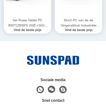
het Ruwe Tablet PC
8inch PC van de de
800*1280IPS 2GB +16GB
Vingerafdruk Industriële
Vind de beste prijs
Vind de beste prijs
8000mAh 2.0MP 8.0MP
Tablet van Android
Android 9,0 van 8inch IP65
Biometrische met
Waterdichte Ruw gemaakte
de Tabletpc van NFC IP65
Sociale media
Snel contact