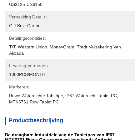
US$125-US$150
Verpakking Details:
Gift Box+carton
Betalingscondities:
T/T, Western Union, MoneyGram, Tradr Verzekering Van 
Alibaba
Levering Vermogen:
1000PCS/MONTH
Markeren:
Ruwe Waterdichte Tabletpc
, 
IP67 Waterdicht Tablet PC
, 
MTK6761 Ruw Tablet PC
Productbeschrijving
De draagbare Industriële van de Tabletpcs van IP67
MTK6761 Ruwe Op zwaar werk berekende Android