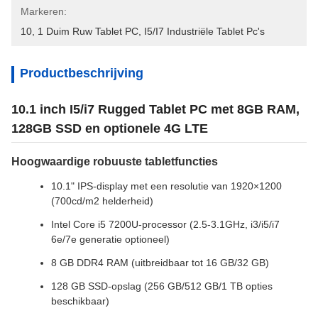
Markeren:
10
, 
1 Duim Ruw Tablet PC
, 
I5/i7 Industriële Tablet Pc's
Productbeschrijving
10.1 inch I5/i7 Rugged Tablet PC met 8GB RAM,
128GB SSD en optionele 4G LTE
Hoogwaardige robuuste tabletfuncties
10.1" IPS-display met een resolutie van 1920×1200
(700cd/m2 helderheid)
Intel Core i5 7200U-processor (2.5-3.1GHz, i3/i5/i7
6e/7e generatie optioneel)
8 GB DDR4 RAM (uitbreidbaar tot 16 GB/32 GB)
128 GB SSD-opslag (256 GB/512 GB/1 TB opties
beschikbaar)