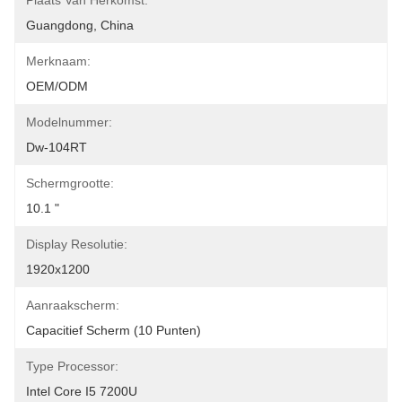
Plaats Van Herkomst:
Guangdong, China
Merknaam:
OEM/ODM
Modelnummer:
Dw-104RT
Schermgrootte:
10.1 "
Display Resolutie:
1920x1200
Aanraakscherm:
Capacitief Scherm (10 Punten)
Type Processor:
Intel Core I5 7200U