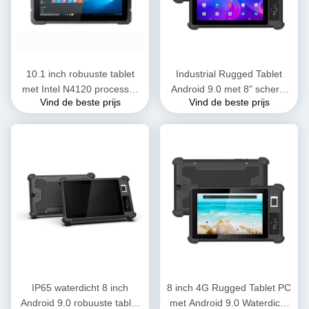
10.1 inch robuuste tablet
Industrial Rugged Tablet
met Intel N4120 processor
Android 9.0 met 8" scherm
Vind de beste prijs
Vind de beste prijs
en 8 GB RAM voor
en 1280x800 resolutie voor
industrieel gebruik
professioneel gebruik
IP65 waterdicht 8 inch
8 inch 4G Rugged Tablet PC
Android 9.0 robuuste tablet
met Android 9.0 Waterdicht