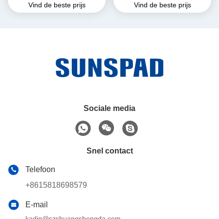
Vind de beste prijs
Vind de beste prijs
met 4G GPS en
Schokdicht Industrieel Tablet
vingerafdrukscanner voor
PC
industrieel gebruik
Sociale media
Snel contact
Telefoon
+8615818698579
E-mail
kadin@szshuangshengda.com