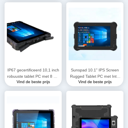
Android 11 en Biometrische
RAM en 128GB SSD voor
vingerafdruk
industrieel gebruik
IP67 gecertificeerd 10,1 inch
Sunspad 10.1" IPS Screen
robuuste tablet PC met 8 GB
Rugged Tablet PC met Intel
Vind de beste prijs
Vind de beste prijs
RAM 128 GB ROM voor
Core i5 7200U en 8GB RAM
industrieel gebruik
+ 128GB SSD Industrial
Tablet PC