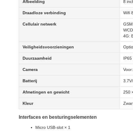
Afbeelding
8 in
Draadloze verbinding
Wifi 
Cellulair netwerk
GSM:
WCDM
4G: 
Veiligheidsvoorzieningen
Opti
Duurzaamheid
IP65 
Camera
Voor
Batterij
3.7V
Afmetingen en gewicht
250 
Kleur
Zwar
Interfaces en besturingselementen
Micro USB-slot × 1