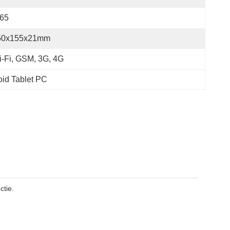
P65
50x155x21mm
-Fi, GSM, 3G, 4G
id Tablet PC
ctie.