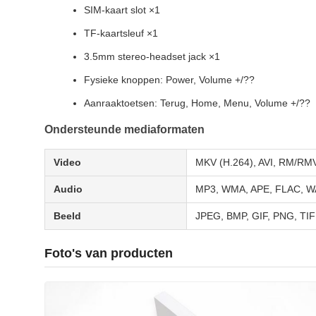
SIM-kaart slot ×1
TF-kaartsleuf ×1
3.5mm stereo-headset jack ×1
Fysieke knoppen: Power, Volume +/??
Aanraaktoetsen: Terug, Home, Menu, Volume +/??
Ondersteunde mediaformaten
Video
MKV (H.264), AVI, RM/R
Audio
MP3, WMA, APE, FLAC, W
Beeld
JPEG, BMP, GIF, PNG, TI
Foto's van producten