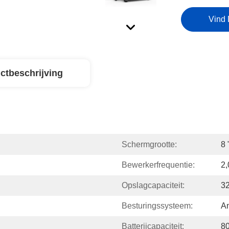
Vind 
ctbeschrijving
Schermgrootte:
8 
Bewerkerfrequentie:
2
Opslagcapaciteit:
3
Besturingssysteem:
An
Batterijcapaciteit:
8