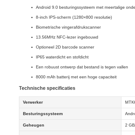
Android 9.0 besturingssysteem met meertalige ond
8-inch IPS-scherm (1280×800 resolutie)
Biometrische vingerafdrukscanner
13.56MHz NFC-lezer ingebouwd
Optioneel 2D barcode scanner
IP65 waterdicht en stofdicht
Een robuust ontwerp dat bestand is tegen vallen
8000 mAh batterij met een hoge capaciteit
Technische specificaties
Verwerker
MTK6
Besturingssysteem
Andr
Geheugen
2 GB