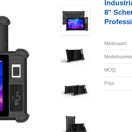
Industri
8" Sche
Profess
Merknaam:
Modelnumme
MOQ:
Prijs: