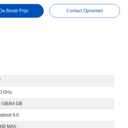
De Beste Prijs
Contact Opnemen
"
,0 GHz
2 GB/64 GB
droid 9.0
000 MAh