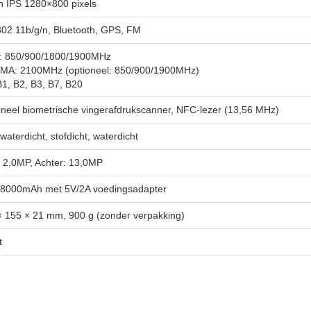
ch IPS 1280×800 pixels
802.11b/g/n, Bluetooth, GPS, FM
 850/900/1800/1900MHz
A: 2100MHz (optioneel: 850/900/1900MHz)
B1, B2, B3, B7, B20
oneel biometrische vingerafdrukscanner, NFC-lezer (13,56 MHz)
waterdicht, stofdicht, waterdicht
: 2,0MP, Achter: 13,0MP
/8000mAh met 5V/2A voedingsadapter
× 155 × 21 mm, 900 g (zonder verpakking)
t