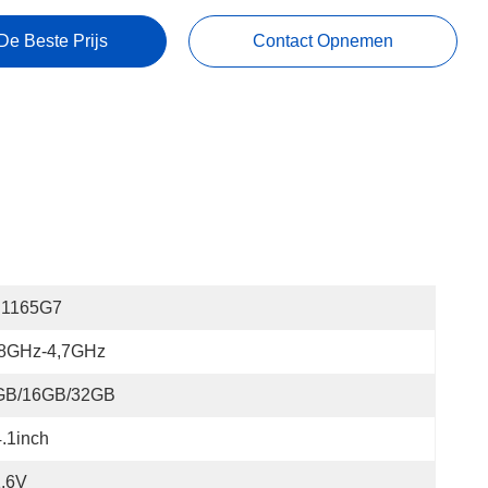
De Beste Prijs
Contact Opnemen
7 1165G7
,8GHz-4,7GHz
GB/16GB/32GB
.1inch
1.6V