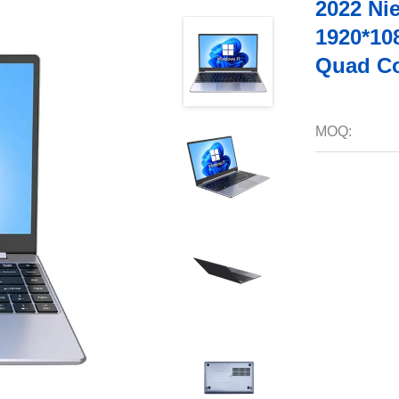
2022 Ni
1920*10
Quad C
MOQ: