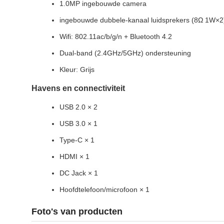
1.0MP ingebouwde camera
ingebouwde dubbele-kanaal luidsprekers (8Ω 1W×2
Wifi: 802.11ac/b/g/n + Bluetooth 4.2
Dual-band (2.4GHz/5GHz) ondersteuning
Kleur: Grijs
Havens en connectiviteit
USB 2.0 × 2
USB 3.0 × 1
Type-C × 1
HDMI × 1
DC Jack × 1
Hoofdtelefoon/microfoon × 1
Foto's van producten