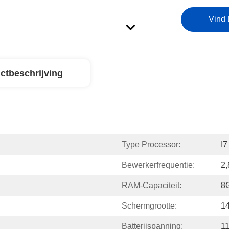
Vind 
ctbeschrijving
Type Processor:
I
Bewerkerfrequentie:
2
RAM-Capaciteit:
8
Schermgrootte:
14
Batterijspanning:
1