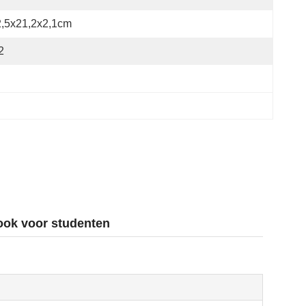
2,5x21,2x2,1cm
2
book voor studenten