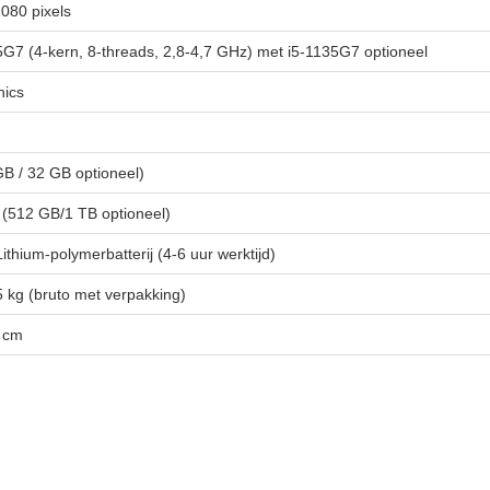
080 pixels
65G7 (4-kern, 8-threads, 2,8-4,7 GHz) met i5-1135G7 optioneel
hics
B / 32 GB optioneel)
(512 GB/1 TB optioneel)
hium-polymerbatterij (4-6 uur werktijd)
,5 kg (bruto met verpakking)
1 cm