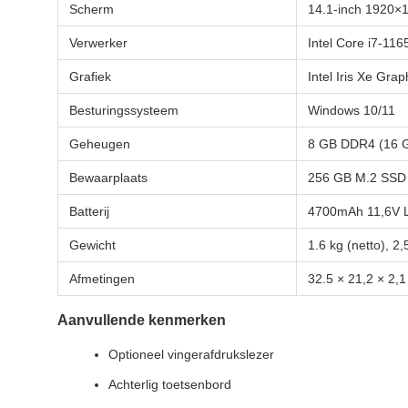
Scherm
14.1-inch 1920×1
Verwerker
Intel Core i7-11
Grafiek
Intel Iris Xe Grap
Besturingssysteem
Windows 10/11
Geheugen
8 GB DDR4 (16 G
Bewaarplaats
256 GB M.2 SSD 
Batterij
4700mAh 11,6V Lit
Gewicht
1.6 kg (netto), 2
Afmetingen
32.5 × 21,2 × 2,
Aanvullende kenmerken
Optioneel vingerafdrukslezer
Achterlig toetsenbord