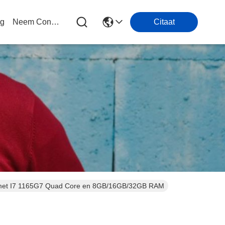
og
Neem Contact Met Ons Op
Citaat
r met I7 1165G7 Quad Core en 8GB/16GB/32GB RAM