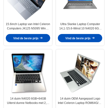
15.6inch Laptop van Intel Celeron
Ultra Slanke Laptop Computer
Computers J4125 N5095 Win10
14,1 /15.6-Winst 10 N4020 6GB
voor Studenten
64GB
Vind de beste prijs
Vind de beste prijs
14 duim N4020 6GB+64GB
14 duim OEM Aangepast Logo
Uiterst dunne Netbooks met 2,5“
Intel Celeron Laptop ROM64G/6G
SATA Facultatieve
RAM Intel N4020