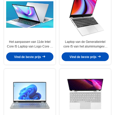
Het aanpassen van 11de Intel
Laptop van de Generatieintel
Core I5 Laptop van Logo Core I3
core I5 van het aluminiumgeval
I7 tiende Computers 256GB voor
10de Computers 16GB RAM
Offerte
512GB SSD voor Studenten
Vind de beste prijs
Vind de beste prijs