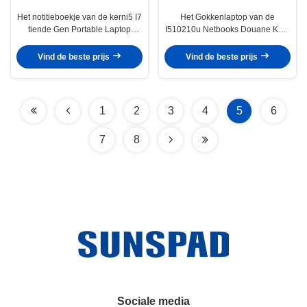
Het notitieboekje van de kerni5 I7
Het Gokkenlaptop van de
tiende Gen Portable Laptop
I510210u Netbooks Douane Kern
Computer DDR4 8GB ram voor
I5/I7 tiende Gen Portable
Gokken
Vind de beste prijs
Vind de beste prijs
1
2
3
4
5
6
7
8
Sociale media