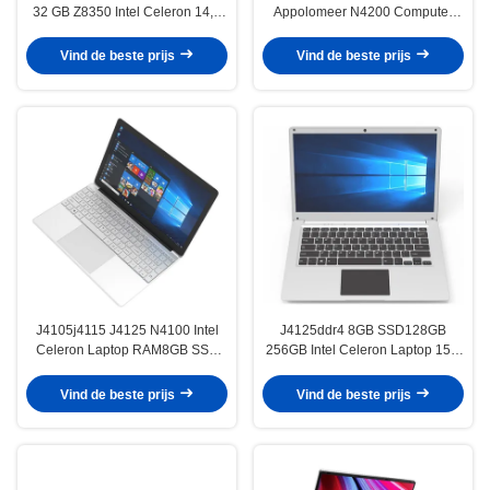
32 GB Z8350 Intel Celeron 14,1
Appolomeer N4200 Computer
Duimnotitieboekje
13.3inch 14.1inch 15.6inch
4GB/3GB
Vind de beste prijs
Vind de beste prijs
J4105j4115 J4125 N4100 Intel
J4125ddr4 8GB SSD128GB
Celeron Laptop RAM8GB SSD
256GB Intel Celeron Laptop 15,6
128GB Gokken 15,6
in gebruikte laptop computer
Notitieboekjecomputer
Vind de beste prijs
Vind de beste prijs