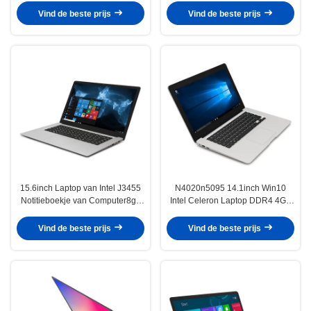
Uitbreidingshaven
Vind de beste prijs
Vind de beste prijs
128GB/256GB/512GB/1TB
15.6inch Laptop van Intel J3455
N4020n5095 14.1inch Win10
Notitieboekje van Computer8gb
Intel Celeron Laptop DDR4 4GB
12GB J4125 het Minipc
/6GB EMMC 64GB met 2,5“
Uitbreidingshaven
Vind de beste prijs
Vind de beste prijs