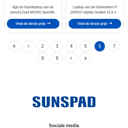
8gb de Kaartlaptop van de
Laptop van de Gamerkern I7
rams512ssd MX450 Specifiek
1065G7 wijdde Grafiek 15,6 van
Grafiek Aluminiummetaal I7
MX330 MX350 Backlit
1165G7
Toetsenbord van 8GB DDR4
Vind de beste prijs
Vind de beste prijs
256GB SSD
2
3
4
5
6
7
8
9
Sociale media