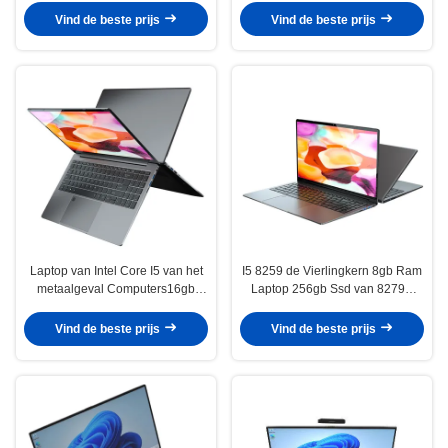
DDR48GB SSD256GB
Computersgokken
Vind de beste prijs
Vind de beste prijs
Laptop van Intel Core I5 van het
I5 8259 de Vierlingkern 8gb Ram
metaalgeval Computers16gb
Laptop 256gb Ssd van 8279U
512GB I5 tiende 10210u Laptop
10210U 15,6 Laptop van de
Duimkern I5 Computer
Vind de beste prijs
Vind de beste prijs