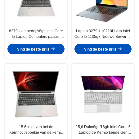
8279U de bedrijfs8gb Intel Core
Laptop 8279U 10210U van Intel
I5 Laptop Computers passen
Core I5 1135g7 Nieuwe Bewerker
Logo Aluminium Body aan
voor Tedere het
Notitieboekjelaptop van de
Vind de beste prijs
Vind de beste prijs
Vierlingkern
15.6 Intel-van het de
15,6 Duim8gb/16gb Intel Core I5
Kernnotitieboekje van de kerni5
Laptop de Kerni5 tiende Gen
i7 tiende Vierling de Computer
10210u Laptop van het