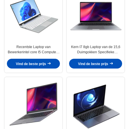
Recentste Laptop van
Kern I7 8gb Laptop van de 15,6
Bewerkerintel core I5 Computers
Duimgokken Specifieke
I5 I7 10210U tiende Gen Laptop
Videokaart MX450 Specifieke
Computer For Tender
Kaart I7 1165G7
Vind de beste prijs
Vind de beste prijs