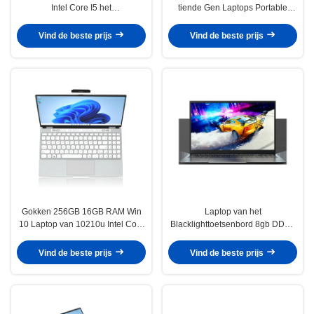
Intel Core I5 het
tiende Gen Laptops Portable
Computersaluminium past Merk
10210U i5 computer
en Laars Logo Keyboard aan
Vind de beste prijs
Vind de beste prijs
Gokken 256GB 16GB RAM Win
Laptop van het
10 Laptop van 10210u Intel Core
Blacklighttoetsenbord 8gb DDR4
I5 Computers 8gb RAM 15.6inch
256GB SSD de Kern I5 10210U
van het Computeraluminium
Vind de beste prijs
Vind de beste prijs