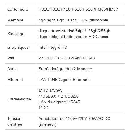
Carte mère
H310/H310/H410/H510/H610 /HM65/HM87
Mémoire
4gb/8gb/16gb DDR3/DDR4 disponible
disque transistorisé 64gb/128gb/256gb
Stockage
disponible, et boîte ajouter HDD aussi
Graphiques
Intel intégré HD
Wifi
2.5G+5G 802.11B/G/N (PCI-E)
Audio
Stéréo intégré des 2 Manche
Ethernet
LAN-RJ45 Gigabit Ethernet
1*HD 1*VGA
4*USB3.0 + 2*USB2.0
Entrée-sortie
LAN du gigabit 1*RJ45
1*DC
Tension
Adaptateur de 110V~220V 90W AC-DC
d'entrée
(intérieur)