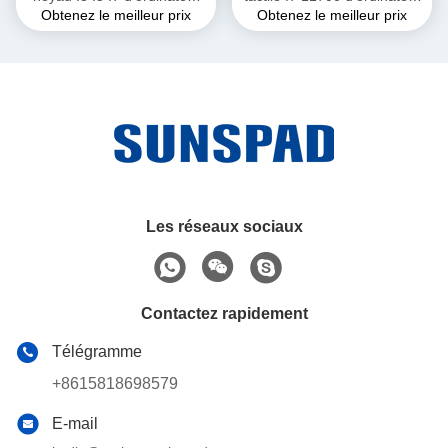
Obtenez le meilleur prix
Obtenez le meilleur prix
de bureau de pouce AIO
de bureau de PC 8 système
futé de Barebone de
cachette des noyaux 16mb
Les réseaux sociaux
Contactez rapidement
Télégramme
+8615818698579
E-mail