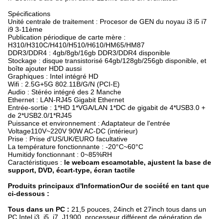
Spécifications
Unité centrale de traitement : Procesor de GEN du noyau i3 i5 i7
i9 3-11ème
Publication périodique de carte mère :
H310/H310C/H410/H510/H610/HM65/HM87
DDR3/DDR4 : 4gb/8gb/16gb DDR3/DDR4 disponible
Stockage : disque transistorisé 64gb/128gb/256gb disponible, et
boîte ajouter HDD aussi
Graphiques : Intel intégré HD
Wifi : 2.5G+5G 802.11B/G/N (PCI-E)
Audio : Stéréo intégré des 2 Manche
Ethernet : LAN-RJ45 Gigabit Ethernet
Entrée-sortie : 1*HD 1*VGA/LAN 1*DC de gigabit de 4*USB3.0 +
de 2*USB2.0/1*RJ45
Puissance et environnement : Adaptateur de l'entrée
Voltage110V~220V 90W AC-DC (intérieur)
Prise : Prise d'US/UK/EURO facultative
La température fonctionnante : -20°C~60°C
Humitidy fonctionnant : 0~85%RH
Caractéristiques :
le webcam escamotable, ajustent la base de
support, DVD, écart-type, écran tactile
Produits principaux d'InformationOur de société en tant que
ci-dessous :
Tous dans un PC :
21,5 pouces, 24inch et 27inch tous dans un
PC Intel i3, i5, i7, J1900, processeur différent de génération de