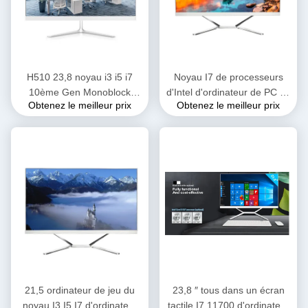
H510 23,8 noyau i3 i5 i7
Noyau I7 de processeurs
10ème Gen Monoblock
d'Intel d'ordinateur de PC de
Obtenez le meilleur prix
Obtenez le meilleur prix
Computer de PCs de jeu
jeu d'ordinateur de bureau
d'ordinateur de bureau de
de l'étudiant AIO d'OEM
pouce AIO
21,5 ordinateur de jeu du
23,8 ″ tous dans un écran
noyau I3 I5 I7 d'ordinateur
tactile I7 11700 d'ordinateur