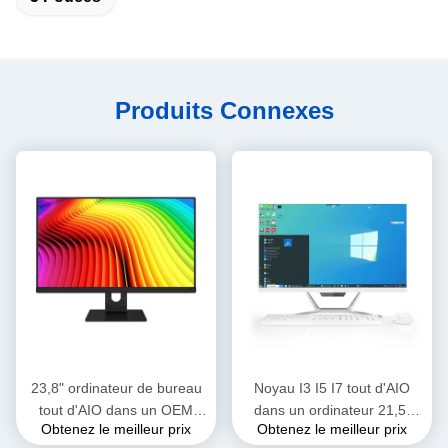
Produits Connexes
23,8" ordinateur de bureau
Noyau I3 I5 I7 tout d'AIO
tout d'AIO dans un OEM
dans un ordinateur 21,5"
Obtenez le meilleur prix
Obtenez le meilleur prix
Monoblock du PC I5 10400
23,8" de Barebone