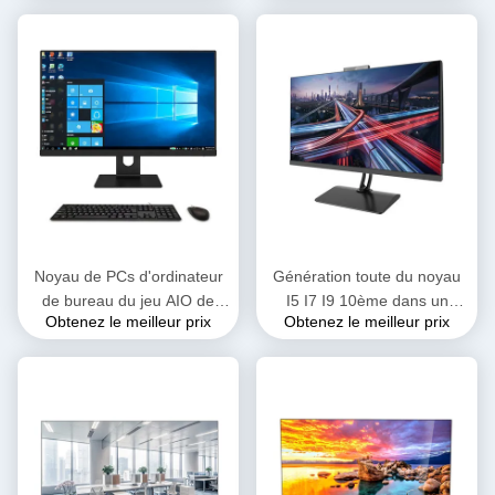
H510 8GB 256GB pour
Monoblock d'ordinateur de
l'offre
PC de jeu
Noyau de PCs d'ordinateur
Génération toute du noyau
de bureau du jeu AIO de
I5 I7 I9 10ème dans un
Obtenez le meilleur prix
Obtenez le meilleur prix
l'affichage à cristaux liquides
disque transistorisé
I7 I9 4-11ème pour
128G/256G/512G de
SSD+HDD tendre
l'ordinateur de bureau M.2