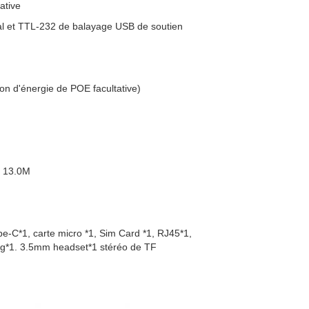
tative
pal et TTL-232 de balayage USB de soutien
ion d'énergie de POE facultative)
r 13.0M
e-C*1, carte micro *1, Sim Card *1, RJ45*1,
g*1. 3.5mm headset*1 stéréo de TF