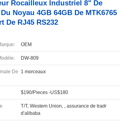
ur Rocailleux Industriel 8" De
e Du Noyau 4GB 64GB De MTK6765
rt De RJ45 RS232
arque:
OEM
odèle:
DW-809
imale De
1 morceaux
$190/Pieces -US$180
e
T/T, Western Union, , assurance de tradr
d'alibaba