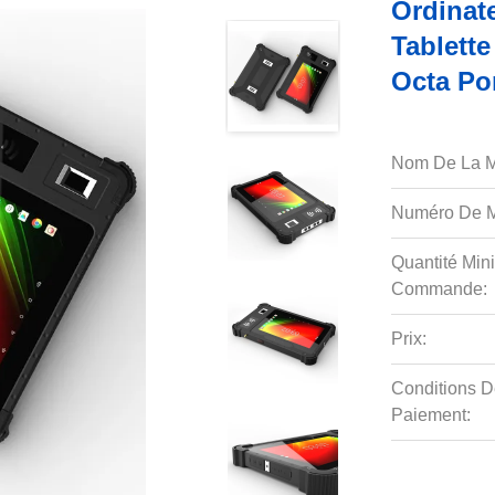
Ordinate
Tablett
Octa Po
Nom De La M
Numéro De M
Quantité Min
Commande:
Prix:
Conditions D
Paiement: