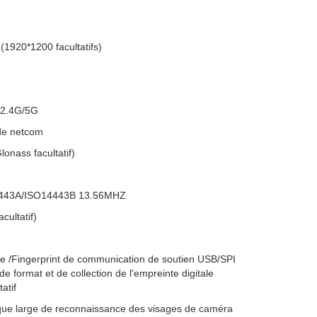
(1920*1200 facultatifs)
n 2.4G/5G
de netcom
onass facultatif)
4443A/ISO14443B 13.56MHZ
cultatif)
e /Fingerprint de communication de soutien USB/SPI
 format et de collection de l'empreinte digitale
atif
e large de reconnaissance des visages de caméra