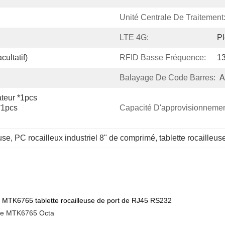
Unité Centrale De Traitement
LTE 4G:
P
ultatif)
RFID Basse Fréquence:
13
Balayage De Code Barres:
A
teur *1pcs 
*1pcs
Capacité D'approvisionnemen
use
, 
PC rocailleux industriel 8" de comprimé
, 
tablette rocailleus
a MTK6765 tablette rocailleuse de port de RJ45 RS232
de MTK6765 Octa