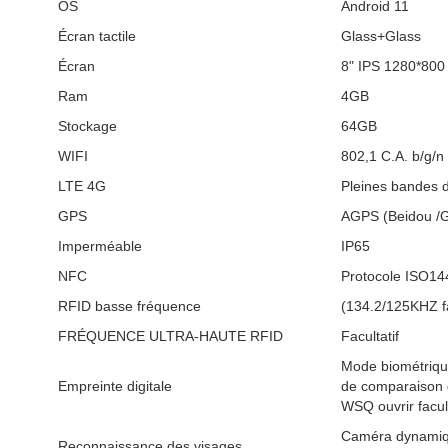
OS
Android 11
Écran tactile
Glass+Glass
Écran
8" IPS 1280*800 
Ram
4GB
Stockage
64GB
WIFI
802,1 C.A. b/g/
LTE 4G
Pleines bandes 
GPS
AGPS (Beidou /Gl
Imperméable
IP65
NFC
Protocole ISO1
RFID basse fréquence
(134.2/125KHZ fa
FRÉQUENCE ULTRA-HAUTE RFID
Facultatif
Mode biométriqu
Empreinte digitale
de comparaison de
WSQ ouvrir facult
Caméra dynamiqu
Reconnaissance des visages