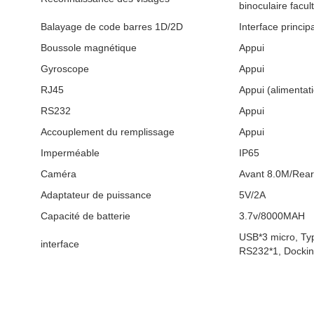
binoculaire facul
Balayage de code barres 1D/2D
Interface princi
Boussole magnétique
Appui
Gyroscope
Appui
RJ45
Appui (alimentat
RS232
Appui
Accouplement du remplissage
Appui
Imperméable
IP65
Caméra
Avant 8.0M/Rea
Adaptateur de puissance
5V/2A
Capacité de batterie
3.7v/8000MAH
USB*3 micro, Typ
interface
RS232*1, Dockin