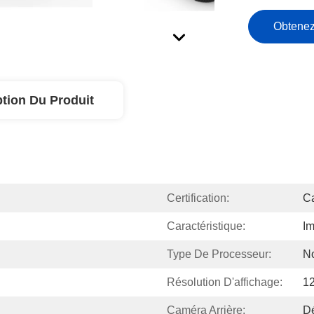
Obtenez
ption Du Produit
Certification:
C
Caractéristique:
I
Type De Processeur:
N
Résolution D'affichage:
1
Caméra Arrière:
Dé