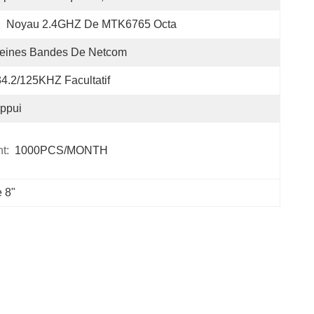
:
Noyau 2.4GHZ De MTK6765 Octa
leines Bandes De Netcom
4.2/125KHZ Facultatif
ppui
t:
1000PCS/MONTH
e 8"