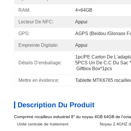
RAM:
4+64GB
Lecteur De NFC:
Appui
GPS:
AGPS (Beidou /Glonass Fac
Empreinte Digitale:
Appui
1pc/PE Carton De L'adapta
Détails D'emballage:
5PCS Un De C.C Du Sac 
 Giftbox Box*1pcs
Mettre en évidence:
Tablette MTK6765 rocaille
Description Du Produit
Comprimé rocailleux industriel 8" du noyau 4GB 64GB de l'oct
Unité centrale de traitement
Noyau 2.4GHZ 