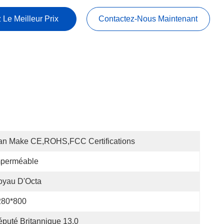
 Le Meilleur Prix
Contactez-Nous Maintenant
an Make CE,ROHS,FCC Certifications
mperméable
oyau D'Octa
280*800
puté Britannique 13,0