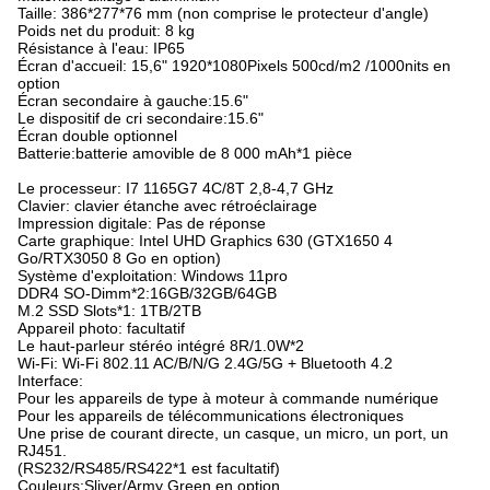
Taille: 386*277*76 mm (non comprise le protecteur d'angle)
Poids net du produit: 8 kg
Résistance à l'eau: IP65
Écran d'accueil: 15,6" 1920*1080Pixels 500cd/m2 /1000nits en
option
Écran secondaire à gauche:15.6"
Le dispositif de cri secondaire:15.6"
Écran double optionnel
Batterie:batterie amovible de 8 000 mAh*1 pièce
Le processeur: I7 1165G7 4C/8T 2,8-4,7 GHz
Clavier: clavier étanche avec rétroéclairage
Impression digitale: Pas de réponse
Carte graphique: Intel UHD Graphics 630 (GTX1650 4
Go/RTX3050 8 Go en option)
Système d'exploitation: Windows 11pro
DDR4 SO-Dimm*2:16GB/32GB/64GB
M.2 SSD Slots*1: 1TB/2TB
Appareil photo: facultatif
Le haut-parleur stéréo intégré 8R/1.0W*2
Wi-Fi: Wi-Fi 802.11 AC/B/N/G 2.4G/5G + Bluetooth 4.2
Interface:
Pour les appareils de type à moteur à commande numérique
Pour les appareils de télécommunications électroniques
Une prise de courant directe, un casque, un micro, un port, un
RJ451.
(RS232/RS485/RS422*1 est facultatif)
Couleurs:Sliver/Army Green en option