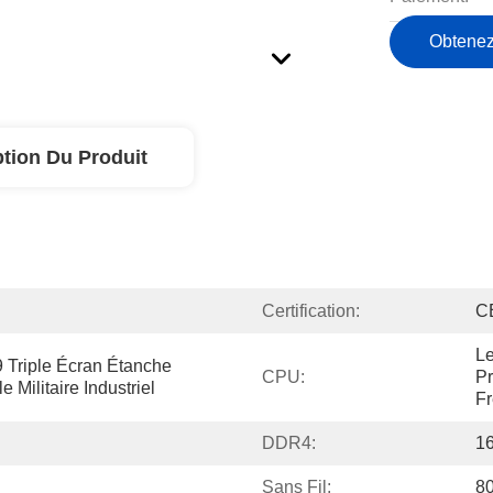
Obtenez
ption Du Produit
Certification:
C
Le
 Triple Écran Étanche 
CPU:
Pr
 Militaire Industriel
Fr
DDR4:
1
Sans Fil:
80