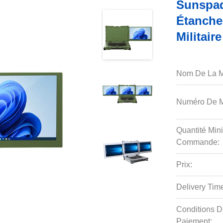
Sunspad 
Étanche
Militaire
Nom De La M
Numéro De M
Quantité Min
Commande:
Prix:
Delivery Tim
Conditions D
Paiement: