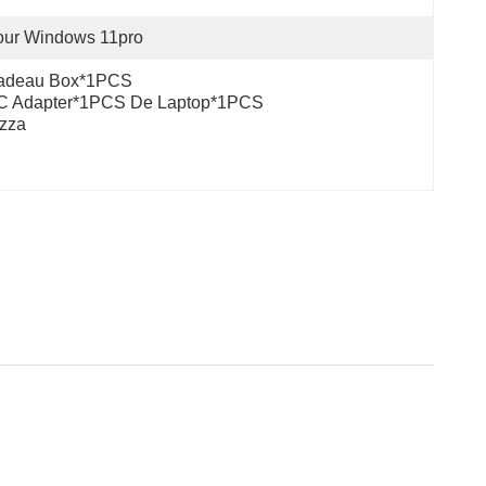
our Windows 11pro
adeau Box*1PCS
C Adapter*1PCS De Laptop*1PCS
zza