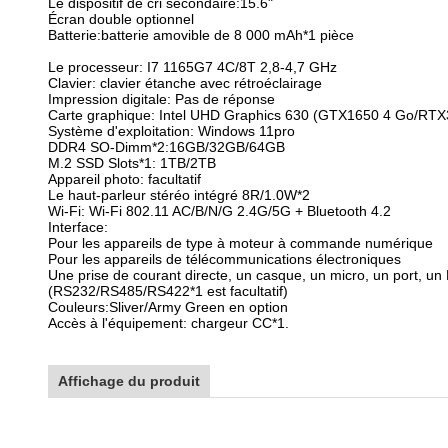
Le dispositif de cri secondaire:15.6"
Écran double optionnel
Batterie:batterie amovible de 8 000 mAh*1 pièce
Le processeur: I7 1165G7 4C/8T 2,8-4,7 GHz
Clavier: clavier étanche avec rétroéclairage
Impression digitale: Pas de réponse
Carte graphique: Intel UHD Graphics 630 (GTX1650 4 Go/RTX
Système d'exploitation: Windows 11pro
DDR4 SO-Dimm*2:16GB/32GB/64GB
M.2 SSD Slots*1: 1TB/2TB
Appareil photo: facultatif
Le haut-parleur stéréo intégré 8R/1.0W*2
Wi-Fi: Wi-Fi 802.11 AC/B/N/G 2.4G/5G + Bluetooth 4.2
Interface:
Pour les appareils de type à moteur à commande numérique
Pour les appareils de télécommunications électroniques
Une prise de courant directe, un casque, un micro, un port, un
(RS232/RS485/RS422*1 est facultatif)
Couleurs:Sliver/Army Green en option
Accès à l'équipement: chargeur CC*1.
Affichage du produit