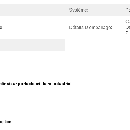
Système:
P
C
re
Détails D'emballage:
D
Pi
inateur portable militaire industriel
option