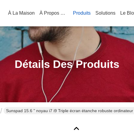
À La Maison
À Propos De Nous
Produits
Solutions
Le Bl
Détails Des Produits
Sunspad 15.6 " noyau i7 i9 Triple écran étanche robuste ordinateur po