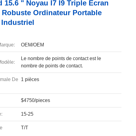
15.6 " Noyau I7 I9 Triple Écran
 Robuste Ordinateur Portable
 Industriel
arque:
OEM/OEM
Le nombre de points de contact est le
odèle:
nombre de points de contact.
imale De
1 pièces
$4750/pieces
e:
15-25
e
T/T