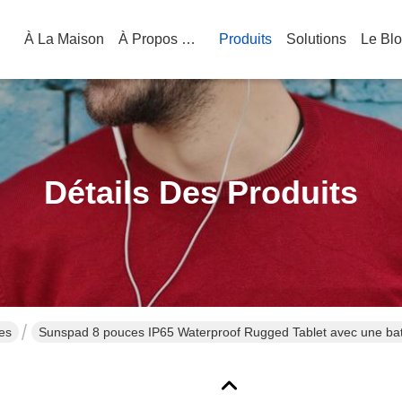
À La Maison
À Propos De Nous
Produits
Solutions
Le Bl
Détails Des Produits
es
Sunspad 8 pouces IP65 Waterproof Rugged Tablet avec une batte
industrielle