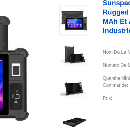
Sunspad
Rugged 
MAh Et 
Industri
Nom De La M
Numéro De M
Quantité Min
Commande:
Prix: