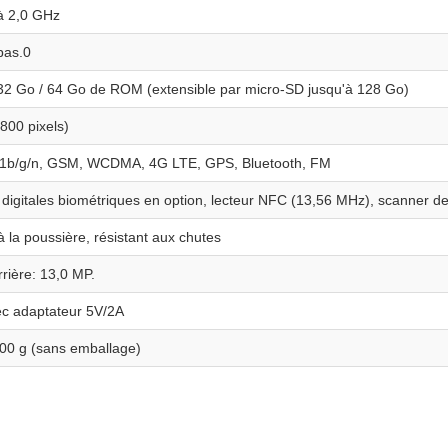
à 2,0 GHz
pas.0
32 Go / 64 Go de ROM (extensible par micro-SD jusqu'à 128 Go)
800 pixels)
11b/g/n, GSM, WCDMA, 4G LTE, GPS, Bluetooth, FM
digitales biométriques en option, lecteur NFC (13,56 MHz), scanner d
à la poussière, résistant aux chutes
arrière: 13,0 MP.
ec adaptateur 5V/2A
00 g (sans emballage)