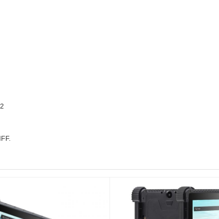
-2
IFF.