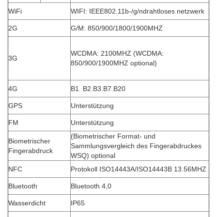
WiFi
WIFI: IEEE802.11b-/g/ndrahtloses netzwerk
2G
G/M: 850/900/1800/1900MHZ
WCDMA: 2100MHZ (WCDMA:
3G
850/900/1900MHZ optional)
4G
B1. B2.B3.B7.B20
GPS
Unterstützung
FM
Unterstützung
(Biometrischer Format- und
Biometrischer
Sammlungsvergleich des Fingerabdruckes
Fingerabdruck
WSQ) optional
NFC
Protokoll ISO14443A/ISO14443B 13.56MHZ
Bluetooth
Bluetooth 4,0
Wasserdicht
IP65