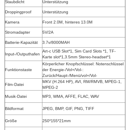
Staubdicht
Unterstützung
Droppingproof
Unterstützung
Kamera
Front 2.0M, hinteres 13.0M
Stromadapter
5V/2A
Batterie-Kapazität
3.7v/8000MAH
Art-c USB Slot*1, Sim Card Slots *1, TF-
Input-/Outputhafen
Karte slot*1,3.5mm Stereo-headset*1
Körperlicher Knopfschlüssel: Notenschlüssel
Funktionstaste
der Energie-/Vol+/Vol-:
Zurück/Haupt-/Menü/vol+/Vol-
MKV (H.264 HP), AVI, RM/RMVB, MPEG-1,
Film-Datei
MPEG-2
Musik-Datei
MP3, WMA, AFFE, FLAC, WAV
Bildformat
JPEG, BMP, GIF, PNG, TIFF
Größe
250*155*21mm