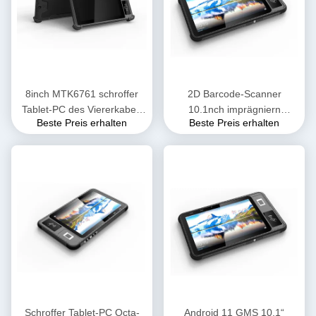
8inch MTK6761 schroffer
2D Barcode-Scanner
Tablet-PC des Viererkabel-
10.1nch imprägniern
Beste Preis erhalten
Beste Preis erhalten
Kern-2,0 2GB 32GB IP65
schroffen Tablet-PC IP65
wasserdicht
Octa-Kern 2.3GHZ
Schroffer Tablet-PC Octa-
Android 11 GMS 10,1“