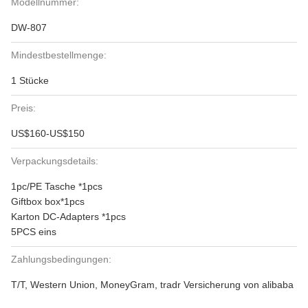
Modellnummer:
DW-807
Mindestbestellmenge:
1 Stücke
Preis:
US$160-US$150
Verpackungsdetails:
1pc/PE Tasche *1pcs
Giftbox box*1pcs
Karton DC-Adapters *1pcs
5PCS eins
Zahlungsbedingungen:
T/T, Western Union, MoneyGram, tradr Versicherung von alibaba