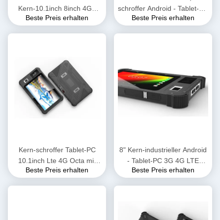
Kern-10.1inch 8inch 4GB
schroffer Android - Tablet-PC
Beste Preis erhalten
Beste Preis erhalten
64GB LTE 4G mit Leser NFC
RAM4GB ROM64GB mit
RFID
Biomtric-Fingerabdruck
Kern-schroffer Tablet-PC
8" Kern-industrieller Android
10.1inch Lte 4G Octa mit
- Tablet-PC 3G 4G LTE
Beste Preis erhalten
Beste Preis erhalten
Fingerabdruck 13.56MHZ
MTK6765 Octa mit
Nfc Rfid
biometrischem
Fingerabdruck NFC-Leser