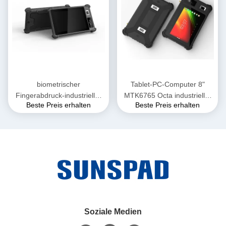
biometrischer
Tablet-PC-Computer 8"
Fingerabdruck-industrieller
MTK6765 Octa industrieller
Beste Preis erhalten
Beste Preis erhalten
Tablet-PC 8inch Android mit
schroffer Kern-4GB 64GB
wasserdichtem Ruggedized
Hafen RJ45 RS232
Tablet-PC NFC IP65
Soziale Medien